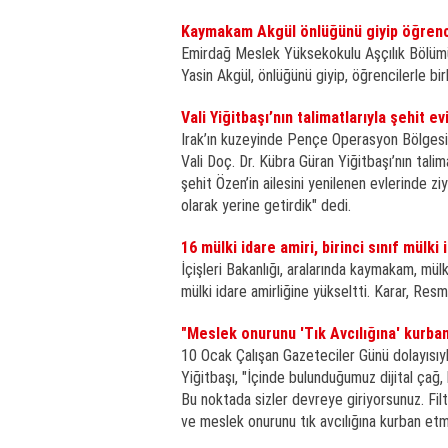
Kaymakam Akgül önlüğünü giyip öğrenci
Emirdağ Meslek Yüksekokulu Aşçılık Bölümü
Yasin Akgül, önlüğünü giyip, öğrencilerle bi
Vali Yiğitbaşı’nın talimatlarıyla şehit ev
Irak’ın kuzeyinde Pençe Operasyon Bölgesi
Vali Doç. Dr. Kübra Güran Yiğitbaşı’nın talim
şehit Özen’in ailesini yenilenen evlerinde z
olarak yerine getirdik" dedi.
16 mülki idare amiri, birinci sınıf mülki 
İçişleri Bakanlığı, aralarında kaymakam, mülk
mülki idare amirliğine yükseltti. Karar, Res
"Meslek onurunu 'Tık Avcılığına' kurb
10 Ocak Çalışan Gazeteciler Günü dolayısıy
Yiğitbaşı, "İçinde bulunduğumuz dijital çağ, 
Bu noktada sizler devreye giriyorsunuz. Filt
ve meslek onurunu tık avcılığına kurban et