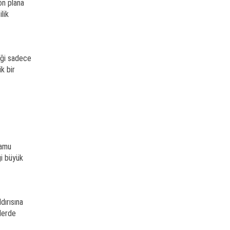
ön plana
lik
liği sadece
k bir
Kamu
ği büyük
dırısına
lerde