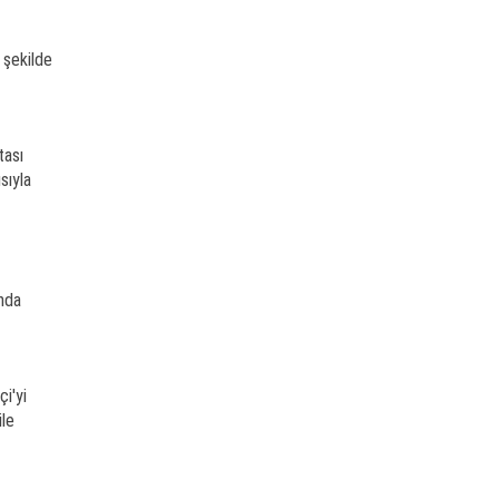
 şekilde
tası
sıyla
ında
i'yi
ile