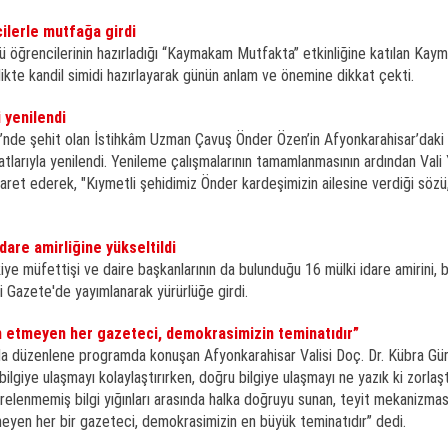
lerle mutfağa girdi
 öğrencilerinin hazırladığı “Kaymakam Mutfakta” etkinliğine katılan Kay
rlikte kandil simidi hazırlayarak günün anlam ve önemine dikkat çekti.
i yenilendi
’nde şehit olan İstihkâm Uzman Çavuş Önder Özen’in Afyonkarahisar’daki 
atlarıyla yenilendi. Yenileme çalışmalarının tamamlanmasının ardından Vali 
iyaret ederek, "Kıymetli şehidimiz Önder kardeşimizin ailesine verdiği sözü
idare amirliğine yükseltildi
iye müfettişi ve daire başkanlarının da bulunduğu 16 mülki idare amirini, bi
mi Gazete'de yayımlanarak yürürlüğe girdi.
an etmeyen her gazeteci, demokrasimizin teminatıdır”
la düzenlene programda konuşan Afyonkarahisar Valisi Doç. Dr. Kübra Gü
bilgiye ulaşmayı kolaylaştırırken, doğru bilgiye ulaşmayı ne yazık ki zorlaşt
relenmemiş bilgi yığınları arasında halka doğruyu sunan, teyit mekanizması
meyen her bir gazeteci, demokrasimizin en büyük teminatıdır” dedi.