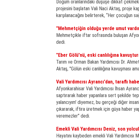
Doğum oranlarındaki düşüşe dikkat çekmek 
projesini başlatan Vali Naci Aktaş, proje ka
karşılanacağını belirterek, “Her çocuğun sağ
"Mehmetçiğin olduğu yerde umut vardı
Mehmetçikle iftar sofrasında buluşan Afyon
dedi.
"Eber Gölü'nü, eski canlılığına kavuştu
Tarım ve Orman Bakan Yardımcısı Dr. Ahmet 
Aktaş, "Gölün eski canlılığına kavuşması amac
Vali Yardımcısı Ayrancı'dan, taraflı habe
Afyonkarahisar Vali Yardımcısı İhsan Ayran
saptırarak haber yapanlara sert şekilde tepki
yalancıyım' diyemez, bu gerçeği diğer insa
çıkararak, iftira üretmek için güya haber ya
veremezler" dedi.
Emekli Vali Yardımcısı Deniz, son yolcu
Hayatını kaybeden emekli Vali Yardımcısı M