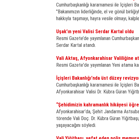
Cumhurbaşkanlığı kararnamesi ile İçişleri Bak
"Bakanımızın liderliğinde, el ve gönül birli
hakkıyla taşımayı, hayra vesile olmayı, kalp
Uşak’ın yeni Valisi Serdar Kartal oldu
Resmi Gazete’de yayımlanan Cumhurbaşkanı ka
Serdar Kartal atandı.
Vali Aktaş, Afyonkarahisar Valiliğine a
Resmi Gazete'de yayımlanan Yeni atama kara
İçişleri Bakanlığı’nda üst düzey revizyo
Cumhurbaşkanlığı kararnamesi ile İçişleri Bak
Afyonkarahisar Valisi Dr. Kübra Güran Yiğit
“Şehidimizin kahramanlık hikâyesi öğre
Afyonkarahisar’da, Şehit Jandarma Astsubay 
törende Vali Doç. Dr. Kübra Güran Yiğitbaşı
yaşayacağını söyledi.
Vali Yiğitbaşı, vefat eden polis memuru