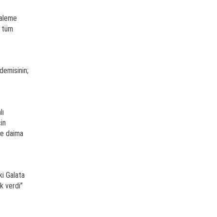
kaleme
i tüm
demisinin;
lı
in
de daima
ki Galata
k verdi”