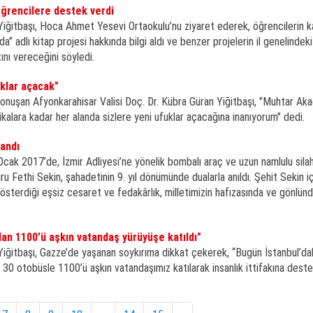
 öğrencilere destek verdi
 Yiğitbaşı, Hoca Ahmet Yesevi Ortaokulu’nu ziyaret ederek, öğrencilerin 
” adlı kitap projesi hakkında bilgi aldı ve benzer projelerin il genelindek
ını vereceğini söyledi.
klar açacak"
nuşan Afyonkarahisar Valisi Doç. Dr. Kübra Güran Yiğitbaşı, "Muhtar Aka
kalara kadar her alanda sizlere yeni ufuklar açacağına inanıyorum" dedi.
 andı
ak 2017’de, İzmir Adliyesi’ne yönelik bombalı araç ve uzun namlulu silah
ru Fethi Sekin, şahadetinin 9. yıl dönümünde dualarla anıldı. Şehit Sekin iç
österdiği eşsiz cesaret ve fedakârlık, milletimizin hafızasında ve gönlün
an 1100’ü aşkın vatandaş yürüyüşe katıldı"
Yiğitbaşı, Gazze’de yaşanan soykırıma dikkat çekerek, “Bugün İstanbul’da
0 otobüsle 1100’ü aşkın vatandaşımız katılarak insanlık ittifakına deste