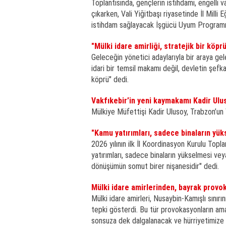
Toplantısında, gençlerin istihdamı, engelli 
çıkarken, Vali Yiğitbaşı riyasetinde İl Mill
istihdam sağlayacak İşgücü Uyum Programı 
"Mülki idare amirliği, stratejik bir köpr
Geleceğin yönetici adaylarıyla bir araya gel
idari bir temsil makamı değil, devletin şefka
köprü" dedi.
Vakfıkebir’in yeni kaymakamı Kadir Ulu
Mülkiye Müfettişi Kadir Ulusoy, Trabzon’un
"Kamu yatırımları, sadece binaların yük
2026 yılının ilk İl Koordinasyon Kurulu Topl
yatırımları, sadece binaların yükselmesi veya
dönüşümün somut birer nişanesidir" dedi.
Mülki idare amirlerinden, bayrak provo
Mülki idare amirleri, Nusaybin-Kamışlı sınırı
tepki gösterdi. Bu tür provokasyonların am
sonsuza dek dalgalanacak ve hürriyetimize 