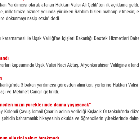
an Yardımcısı olarak atanan Hakkari Valisi Ali Çelik'ten ilk açıklama geldi. 
ğiyle, milletimize hizmet yolunda yürürken Rabbim bizleri mahcup etmesin; 
lere dokunmayı nasip etsin" dedi.
rarnamesi ile Uşak Valiliği’ne İçişleri Bakanlığı Destek Hizmetleri Dair
tandı
rları kapsamında Uşak Valisi Naci Aktaş, Afyonkarahisar Valiliğine atandı
n
anlığı’nda 3 bakan yardımcısı görevden alınırken, yerlerine Hakkari Valisi A
başı ve Mehmet Cangır getirildi.
ncilerimizin yüreklerinde daima yaşayacak”
Kıdemli Çavuş İsmail Çınar’ın adının verildiği Kışlacık Ortaokulu’nda düz
, şehidin kahramanlık hikayesinin okulda ve öğrencilerin yüreklerinde daim
nun ailesini yalnız bırakmadı