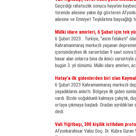
Geçirdiği rahatsızlık sonucu hayatını kaybe
törende ailesine yakın ilgi gösteren Afyonk
ailesine ve Emniyet Teşkilatına başsağlığı 
Mülki idare amirleri, 6 Şubat için tek y
6 Şubat 2023... Türkiye, "asrın felaketi" ol
Kahramanmaraş merkezli yaşanan depremin a
içerisindeyken ilk sarsıntıdan 9 saat sonra
hasar alan onlarca bina da ikinci sarsıntıyla
bugün 3. yıl dönümü. Mülki idare amirleri, 
Hatay'a ilk gidenlerden biri olan Kayma
6 Şubat 2023 Kahramanmaraş merkezli depr
yaşadıklarını anlattı. Bölgeye ilk giden isi
vardı. Bizde soğukkanlı kalmaya çalıştık, d
ortaya çıkmaya başladı. Oradan ayrıldıktan
dedi.
Vali Yiğitbaşı, 300 kişilik istihdam prot
Afyonkarahisar Valisi Doç. Dr. Kübra Güran Y