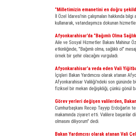
"Milletimizin emanetini en doğru şekil
İl Özel İdaresi'nin çalışmaları hakkında bilg
kullanarak, vatandaşımıza dokunan hizmetle
Afyonkarahisar’da "Bağımlı Olma Sağlıklı
Aile ve Sosyal Hizmetler Bakanı Mahinur Özd
etkinliğinde, "Bağımlı olma, sağlıklı ol" mesa
örnek bir şehir olacağını vurguladı.
Afyonkarahisar'a veda eden Vali Yiğitba
İçişleri Bakan Yardımcısı olarak atanan Afyo
Afyonkarahisar Valiliği'ndeki son gününde büy
fiziksel bir mekan değişikliği, çünkü gönül
Görev yerleri değişen valilerden, Bakan
Cumhurbaşkanı Recep Tayyip Erdoğan’ın tensip
makamında ziyaret etti. Valilere başarılar di
olmasını diliyorum" dedi.
Bakan Yardımcısı olarak atanan Vali Çel