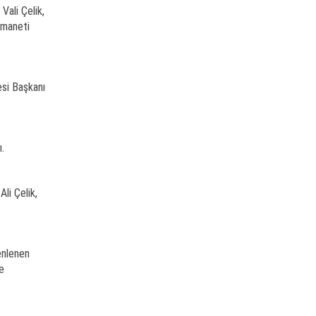
Vali Çelik,
emaneti
esi Başkanı
.
li Çelik,
enlenen
e