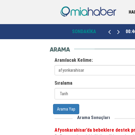
HA
Ordu'da yerli ve milli ikaz sistemi ağustosta
k”
00:46
SONDAKİKA
23:3
devrede
ARAMA
Aranılacak Kelime:
Sıralama
Arama Yap
Arama Sonuçları
Afyonkarahisar’da bebeklere destek pro