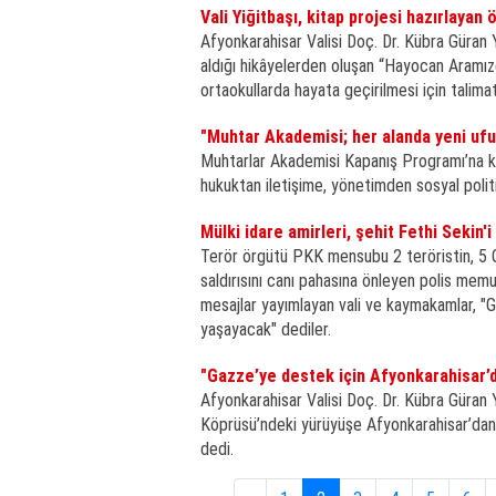
Vali Yiğitbaşı, kitap projesi hazırlayan
Afyonkarahisar Valisi Doç. Dr. Kübra Güran
aldığı hikâyelerden oluşan “Hayocan Aramızda
ortaokullarda hayata geçirilmesi için talimat
"Muhtar Akademisi; her alanda yeni ufu
Muhtarlar Akademisi Kapanış Programı’na ko
hukuktan iletişime, yönetimden sosyal politi
Mülki idare amirleri, şehit Fethi Sekin'i
Terör örgütü PKK mensubu 2 teröristin, 5 Oc
saldırısını canı pahasına önleyen polis memu
mesajlar yayımlayan vali ve kaymakamlar, "G
yaşayacak" dediler.
"Gazze’ye destek için Afyonkarahisar’d
Afyonkarahisar Valisi Doç. Dr. Kübra Güran 
Köprüsü’ndeki yürüyüşe Afyonkarahisar’dan 3
dedi.