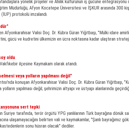
vatandaşlara yönelik projeler ve Ahilik kültürünün iş gücüne entegrasyonu 
i Eğitim Müdürlüğü, Afyon Kocatepe Üniversitesi ve İŞKUR arasında 300 kişi
(İUP) protokolü imzalandı.
üdür"
en Afyonkarahisar Valisi Doç. Dr. Kübra Güran Yiğitbaşı, "Mülki idare amir
tini, gücü ve kudretini ülkemizin en ücra noktasına kadar ulaştıran strateji
soy oldu
 Vakfıkebir ilçesine Kaymakam olarak atandı.
selmesi veya yolların yapılması değil"
antısı'nda konuşan Afyonkarahisar Valisi Doç. Dr. Kübra Güran Yiğitbaşı, "
 yolların yapılması değil; şehrimizin altyapı ve üstyapı alanlarında geçirdi
kasyonuna sert tepki
nın Suriye tarafında, terör örgütü YPG yanlılarının Türk bayrağına dönük sal
acına ulaşamayacağını belirten vali ve kaymakamlar, "Şanlı bayrağımız gök
kastedenlerin sonu hüsran olacak" dediler.