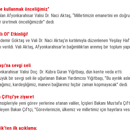
de kullanmak önceliğimiz"
i alan Afyonkarahisar Valisi Dr. Naci Aktaş, “Milletimizin emanetini en doğru
r üretmek önceliğimizdir" dedi.
 Ol" Etkinliği!
emir Göktaş ve Vali Dr. Naci Aktaş’ın katılımıyla düzenlenen Yeşilay Haf
jı verildi. Vali Aktaş, Afyonkarahisar’ın bağımlılıktan arınmış bir toplum yapı
şı'na sevgi seli
nkarahisar Valisi Doç. Dr. Kübra Güran Yiğitbaşı, dün kente veda etti.
ük bir sevgi seli ile uğurlanan Bakan Yardımcısı Yiğitbaşı, "Bu ayrılık asl
 bağımız, kardeşliğimiz, manevi bağlarımız hiçbir zaman kopmayacak" dedi.
 Çiftçi'ye ziyaret
leriyle yeni görev yerlerine atanan valiler, İçişleri Bakanı Mustafa Çiftç
leyen Bakan Çiftçi, "Görevlerinizin, ülkemiz ve milletimiz için hayırlara ves
ik'ten ilk açıklama: