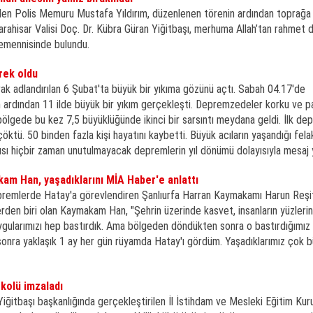
den Polis Memuru Mustafa Yıldırım, düzenlenen törenin ardından toprağa v
arahisar Valisi Doç. Dr. Kübra Güran Yiğitbaşı, merhuma Allah’tan rahmet d
temennisinde bulundu.
ürek oldu
arak adlandırılan 6 Şubat'ta büyük bir yıkıma gözünü açtı. Sabah 04.17'de
rdından 11 ilde büyük bir yıkım gerçekleşti. Depremzedeler korku ve p
 bölgede bu kez 7,5 büyüklüğünde ikinci bir sarsıntı meydana geldi. İlk d
 çöktü. 50 binden fazla kişi hayatını kaybetti. Büyük acıların yaşandığı fela
acısı hiçbir zaman unutulmayacak depremlerin yıl dönümü dolayısıyla mesaj 
kam Han, yaşadıklarını MİA Haber'e anlattı
emlerde Hatay'a görevlendiren Şanlıurfa Harran Kaymakamı Harun Reşi
mlerden biri olan Kaymakam Han, "Şehrin üzerinde kasvet, insanların yüzleri
uygularımızı hep bastırdık. Ama bölgeden döndükten sonra o bastırdığımız
 sonra yaklaşık 1 ay her gün rüyamda Hatay'ı gördüm. Yaşadıklarımız çok 
okolü imzaladı
iğitbaşı başkanlığında gerçekleştirilen İl İstihdam ve Mesleki Eğitim Kur