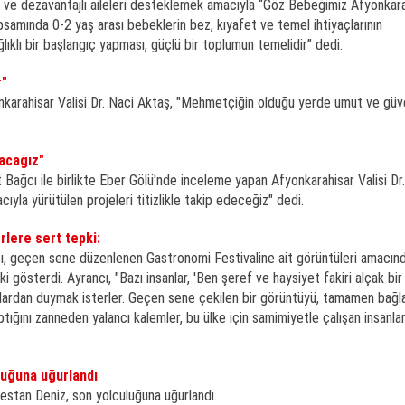
ve dezavantajlı aileleri desteklemek amacıyla “Göz Bebeğimiz Afyonkara
psamında 0-2 yaş arası bebeklerin bez, kıyafet ve temel ihtiyaçlarının
lıklı bir başlangıç yapması, güçlü bir toplumun temelidir” dedi.
r"
karahisar Valisi Dr. Naci Aktaş, "Mehmetçiğin olduğu yerde umut ve güve
racağız"
Bağcı ile birlikte Eber Gölü'nde inceleme yapan Afyonkarahisar Valisi Dr
ıyla yürütülen projeleri titizlikle takip edeceğiz" dedi.
rlere sert tepki:
cı, geçen sene düzenlenen Gastronomi Festivaline ait görüntüleri amacın
 gösterdi. Ayrancı, "Bazı insanlar, 'Ben şeref ve haysiyet fakiri alçak bir
nlardan duymak isterler. Geçen sene çekilen bir görüntüyü, tamamen bağ
ptığını zanneden yalancı kalemler, bu ülke için samimiyetle çalışan insanla
luğuna uğurlandı
estan Deniz, son yolculuğuna uğurlandı.