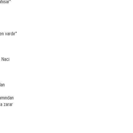
hisar”
n vardır"
. Naci
dan
lamından
ra zarar