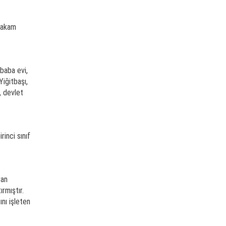
makam
baba evi,
Yiğitbaşı,
, devlet
rinci sınıf
ran
ırmıştır.
nı işleten