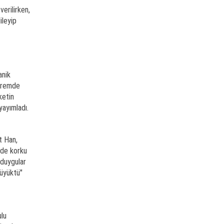
erilirken,
ileyip
anik
epremde
ketin
yayımladı.
t Han,
nde korku
 duygular
büyüktü"
ulu