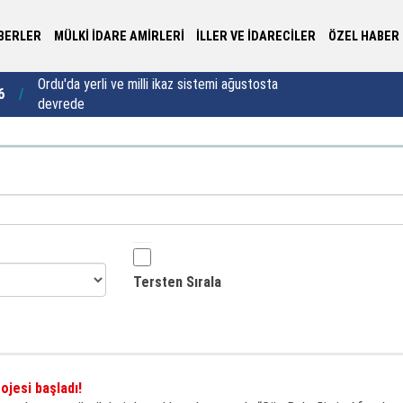
BERLER
MÜLKİ İDARE AMİRLERİ
İLLER VE İDARECİLER
ÖZEL HABER
Rize’de 50 öğrenci kapasiteli yatılı kız Kur’an Kursu
Va
8
22:35
için imzalar atıldı
ya
Tersten Sırala
jesi başladı!