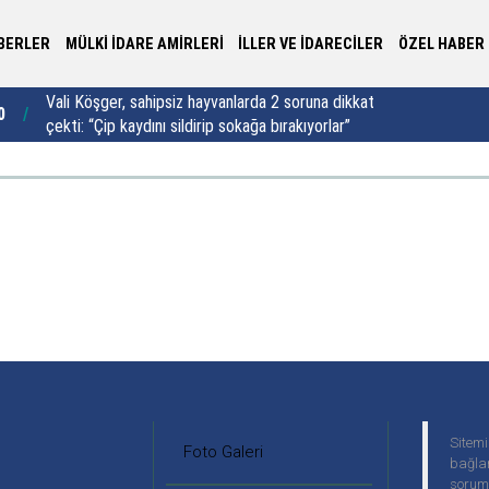
BERLER
MÜLKİ İDARE AMİRLERİ
İLLER VE İDARECİLER
ÖZEL HABER
Vali Köşger, sahipsiz hayvanlarda 2 soruna dikkat
0
17:00
“M
çekti: “Çip kaydını sildirip sokağa bırakıyorlar”
Sitemi
Foto Galeri
bağlan
soruml