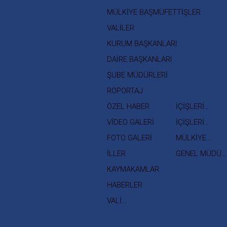
MÜLKİYE BAŞMÜFETTİŞLER
VALİLER
KURUM BAŞKANLARI
DAİRE BAŞKANLARI
ŞUBE MÜDÜRLERİ
RÖPORTAJ
ÖZEL HABER
İÇİŞLERİ
BAKANI
VİDEO GALERİ
İÇİŞLERİ
BAKAN
FOTO GALERİ
MÜLKİYE
YARDIMCISI
MÜFETTİŞLERİ
İLLER
GENEL MÜDÜR
YARDIMCILARI
KAYMAKAMLAR
HABERLER
VALİ
YARDIMCILARI