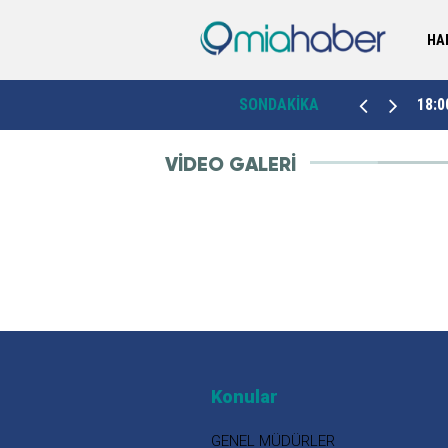
HA
ın
11:26
Bingöl’de, Alzheimer hastaları için "dijital güvence"
SONDAKİKA
18:0
VİDEO GALERİ
Konular
GENEL MÜDÜRLER