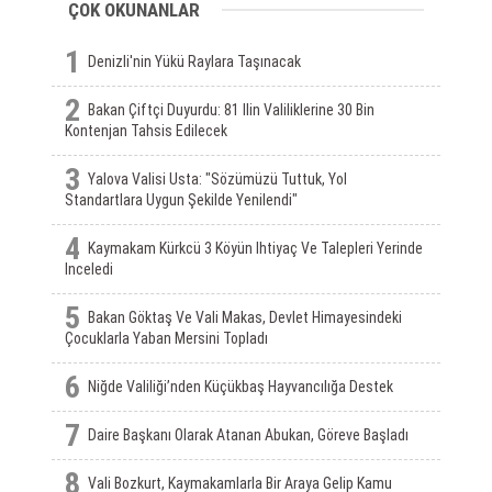
ÇOK OKUNANLAR
1
Denizli'nin Yükü Raylara Taşınacak
2
Bakan Çiftçi Duyurdu: 81 Ilin Valiliklerine 30 Bin
Kontenjan Tahsis Edilecek
3
Yalova Valisi Usta: "Sözümüzü Tuttuk, Yol
Standartlara Uygun Şekilde Yenilendi"
4
Kaymakam Kürkcü 3 Köyün Ihtiyaç Ve Talepleri Yerinde
Inceledi
5
Bakan Göktaş Ve Vali Makas, Devlet Himayesindeki
Çocuklarla Yaban Mersini Topladı
6
Niğde Valiliği’nden Küçükbaş Hayvancılığa Destek
7
Daire Başkanı Olarak Atanan Abukan, Göreve Başladı
8
Vali Bozkurt, Kaymakamlarla Bir Araya Gelip Kamu