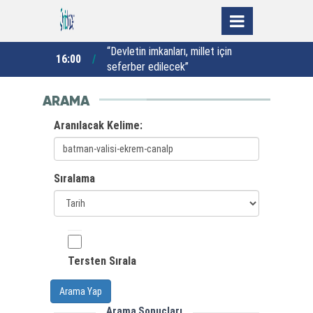
yışıyla
“Devletin imkanları, millet için
V
16:00
15:00
seferber edilecek”
u
ARAMA
Aranılacak Kelime:
Sıralama
Tersten Sırala
Arama Yap
Arama Sonuçları