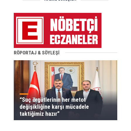
RÖPORTAJ & SÖYLEŞİ
“Suç örgütlerinin her metot
değişikliğine karşı mücadele
taktiğimiz hazır”