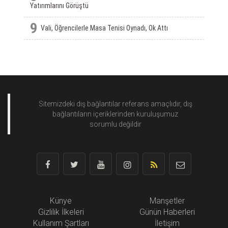
Yatırımlarını Görüştü
9
Vali, Öğrencilerle Masa Tenisi Oynadı, Ok Attı
Sitemizdeki dış bağlantılar referans amaçlıdır, dış
bağlantıların içeriklerinden
kuruluşumuz
sorumlu değildir
Künye
Manşetler
Gizlilik İlkeleri
Günün Haberleri
Kullanım Şartları
İletişim