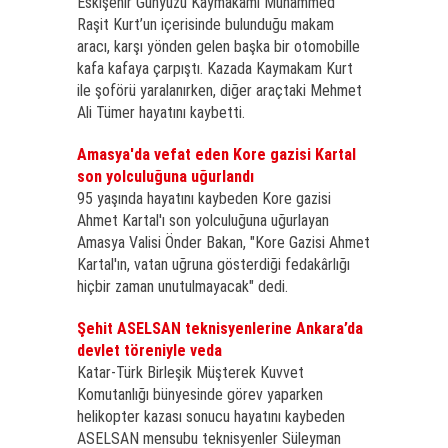
Eskişehir Günyüzü Kaymakamı Muhammed
Raşit Kurt’un içerisinde bulunduğu makam
aracı, karşı yönden gelen başka bir otomobille
kafa kafaya çarpıştı. Kazada Kaymakam Kurt
ile şoförü yaralanırken, diğer araçtaki Mehmet
Ali Tümer hayatını kaybetti.
Amasya'da vefat eden Kore gazisi Kartal
son yolculuğuna uğurlandı
95 yaşında hayatını kaybeden Kore gazisi
Ahmet Kartal'ı son yolculuğuna uğurlayan
Amasya Valisi Önder Bakan, "Kore Gazisi Ahmet
Kartal'ın, vatan uğruna gösterdiği fedakârlığı
hiçbir zaman unutulmayacak" dedi.
Şehit ASELSAN teknisyenlerine Ankara’da
devlet töreniyle veda
Katar-Türk Birleşik Müşterek Kuvvet
Komutanlığı bünyesinde görev yaparken
helikopter kazası sonucu hayatını kaybeden
ASELSAN mensubu teknisyenler Süleyman