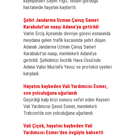
kayınpederi Sayim Yiğit, tedavi gördüğü
hastanede hayatını kaybetti.
Şehit Jandarma Uzman Çavuş Samet
Karabulut’un naaşı Adana’ya getirildi
Van’ın Erciş ilçesinde devriye görevi esnasında
meydana gelen trafik kazasında şehit düşen
Adanalı Jandarma Uzman Çavuş Samet
Karabulut’un naaşı, memleketi Adana’ya
getirildi. Şehidimizi İncirlik Hava Üssü’nde
Adana Valisi Mustafa Yavuz ve protokol üyeleri
karşıladı.
Hayatını kaybeden Vali Yardımcısı Esmer,
son yolculuğuna uğurlandı
Geçirdiği kalp krizi sonucu vefat eden Kayseri
Vali Yardımcısı Şenol Esmer, memleketi
Trabzon’da son yolculuğuna uğurlandı.
Vali Çiçek, hayatını kaybeden Vali
Yardımcısı Esmer’den övgüyle bahsetti