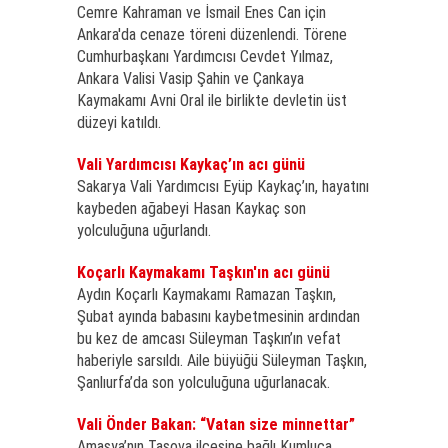
Cemre Kahraman ve İsmail Enes Can için
Ankara'da cenaze töreni düzenlendi. Törene
Cumhurbaşkanı Yardımcısı Cevdet Yılmaz,
Ankara Valisi Vasip Şahin ve Çankaya
Kaymakamı Avni Oral ile birlikte devletin üst
düzeyi katıldı.
Vali Yardımcısı Kaykaç’ın acı günü
Sakarya Vali Yardımcısı Eyüp Kaykaç’ın, hayatını
kaybeden ağabeyi Hasan Kaykaç son
yolculuğuna uğurlandı.
Koçarlı Kaymakamı Taşkın'ın acı günü
Aydın Koçarlı Kaymakamı Ramazan Taşkın,
Şubat ayında babasını kaybetmesinin ardından
bu kez de amcası Süleyman Taşkın’ın vefat
haberiyle sarsıldı. Aile büyüğü Süleyman Taşkın,
Şanlıurfa’da son yolculuğuna uğurlanacak.
Vali Önder Bakan: “Vatan size minnettar”
Amasya’nın Taşova ilçesine bağlı Kumluca