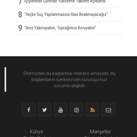
7
İçişlerinde Görevde Yükselme Takvimi Açıklandı
8
“Hiçbir Suç Yapılanmasına Alan Bırakmayacağız”
9
"Anız Yakmayalım, Toprağımızı Koruyalım"
Sitemizdeki dış bağlantılar referans amaçlıdır, dış
bağlantıların içeriklerinden
kuruluşumuz
sorumlu değildir
Künye
Manşetler