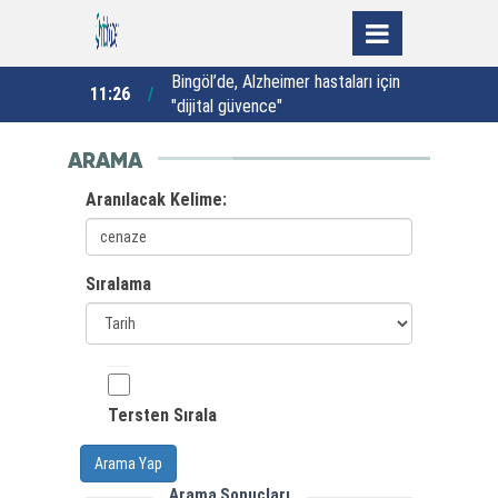
lançosunu
Bingöl’de, Alzheimer hastaları için
11:26
11:17
de 99,9’u
"dijital güvence"
ç
ARAMA
Aranılacak Kelime:
Sıralama
Tersten Sırala
Arama Yap
Arama Sonuçları