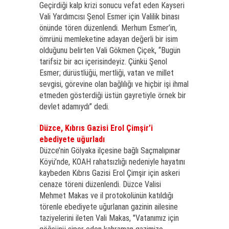
Geçirdiği kalp krizi sonucu vefat eden Kayseri
Vali Yardımcısı Şenol Esmer için Valilik binası
önünde tören düzenlendi. Merhum Esmer’in,
ömrünü memleketine adayan değerli bir isim
olduğunu belirten Vali Gökmen Çiçek, “Bugün
tarifsiz bir acı içerisindeyiz. Çünkü Şenol
Esmer; dürüstlüğü, mertliği, vatan ve millet
sevgisi, görevine olan bağlılığı ve hiçbir işi ihmal
etmeden gösterdiği üstün gayretiyle örnek bir
devlet adamıydı” dedi.
Düzce, Kıbrıs Gazisi Erol Çimşir’i
ebediyete uğurladı
Düzce’nin Gölyaka ilçesine bağlı Saçmalıpınar
Köyü’nde, KOAH rahatsızlığı nedeniyle hayatını
kaybeden Kıbrıs Gazisi Erol Çimşir için askeri
cenaze töreni düzenlendi. Düzce Valisi
Mehmet Makas ve il protokolünün katıldığı
törenle ebediyete uğurlanan gazinin ailesine
taziyelerini ileten Vali Makas, "Vatanımız için