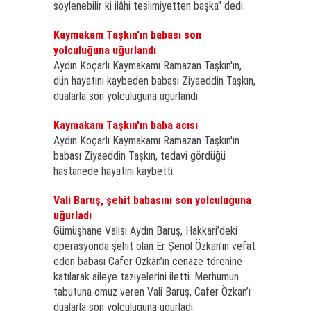
söylenebilir ki ilâhi teslimiyetten başka" dedi.
Kaymakam Taşkın'ın babası son
yolculuğuna uğurlandı
Aydın Koçarlı Kaymakamı Ramazan Taşkın'ın,
dün hayatını kaybeden babası Ziyaeddin Taşkın,
dualarla son yolculuğuna uğurlandı.
Kaymakam Taşkın'ın baba acısı
Aydın Koçarlı Kaymakamı Ramazan Taşkın'ın
babası Ziyaeddin Taşkın, tedavi gördüğü
hastanede hayatını kaybetti.
Vali Baruş, şehit babasını son yolculuğuna
uğurladı
Gümüşhane Valisi Aydın Baruş, Hakkari’deki
operasyonda şehit olan Er Şenol Özkan’ın vefat
eden babası Cafer Özkan’ın cenaze törenine
katılarak aileye taziyelerini iletti. Merhumun
tabutuna omuz veren Vali Baruş, Cafer Özkan’ı
dualarla son yolculuğuna uğurladı.