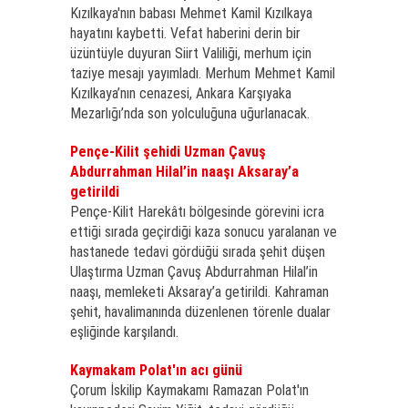
Kızılkaya'nın babası Mehmet Kamil Kızılkaya
hayatını kaybetti. Vefat haberini derin bir
üzüntüyle duyuran Siirt Valiliği, merhum için
taziye mesajı yayımladı. Merhum Mehmet Kamil
Kızılkaya’nın cenazesi, Ankara Karşıyaka
Mezarlığı’nda son yolculuğuna uğurlanacak.
Pençe-Kilit şehidi Uzman Çavuş
Abdurrahman Hilal’in naaşı Aksaray’a
getirildi
Pençe-Kilit Harekâtı bölgesinde görevini icra
ettiği sırada geçirdiği kaza sonucu yaralanan ve
hastanede tedavi gördüğü sırada şehit düşen
Ulaştırma Uzman Çavuş Abdurrahman Hilal’in
naaşı, memleketi Aksaray’a getirildi. Kahraman
şehit, havalimanında düzenlenen törenle dualar
eşliğinde karşılandı.
Kaymakam Polat'ın acı günü
Çorum İskilip Kaymakamı Ramazan Polat'ın