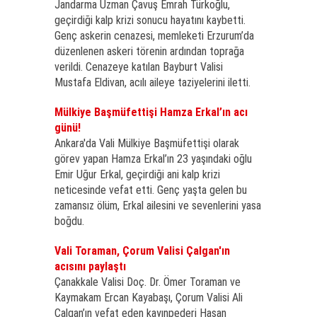
Jandarma Uzman Çavuş Emrah Türkoğlu,
geçirdiği kalp krizi sonucu hayatını kaybetti.
Genç askerin cenazesi, memleketi Erzurum’da
düzenlenen askeri törenin ardından toprağa
verildi. Cenazeye katılan Bayburt Valisi
Mustafa Eldivan, acılı aileye taziyelerini iletti.
Mülkiye Başmüfettişi Hamza Erkal’ın acı
günü!
Ankara'da Vali Mülkiye Başmüfettişi olarak
görev yapan Hamza Erkal’ın 23 yaşındaki oğlu
Emir Uğur Erkal, geçirdiği ani kalp krizi
neticesinde vefat etti. Genç yaşta gelen bu
zamansız ölüm, Erkal ailesini ve sevenlerini yasa
boğdu.
Vali Toraman, Çorum Valisi Çalgan'ın
acısını paylaştı
Çanakkale Valisi Doç. Dr. Ömer Toraman ve
Kaymakam Ercan Kayabaşı, Çorum Valisi Ali
Çalgan’ın vefat eden kayınpederi Hasan