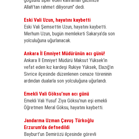
göğsünü siper eden kahraman gazimize
Allah'tan rahmet diliyorum" dedi.
Eski Vali Uzun, hayatını kaybetti
Eski Vali Şemsettin Uzun, hayatını kaybetti.
Merhum Uzun, bugün memleketi Sakarya’da son
yolculuğuna uğurlanacak.
Ankara İl Emniyet Müdürünün acı günü!
Ankara İl Emniyet Müdürü Maksut Yüksek’in
vefat eden kız kardeşi Rukiye Yüksek, Elazığ’ın
Sivrice ilçesinde düzenlenen cenaze töreninin
ardından dualarla son yolculuğuna uğurlandı.
Emekli Vali Göksu’nun acı günü
Emekli Vali Yusuf Ziya Göksu'nun eşi emekli
Öğretmen Meral Göksu, hayatını kaybetti.
Jandarma Uzman Çavuş Türkoğlu
Erzurum’da defnedildi
Bayburt’un Demirözü ilçesinde görevli