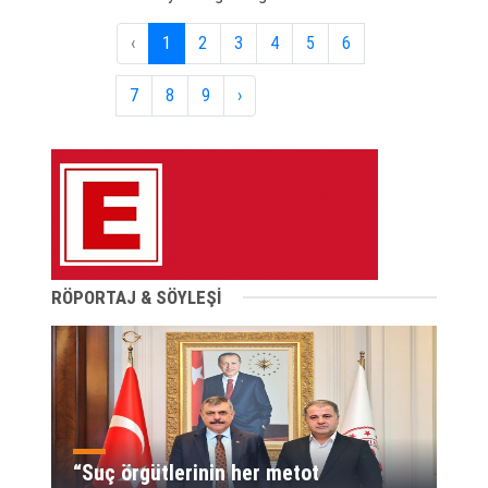
‹
1
2
3
4
5
6
7
8
9
›
RÖPORTAJ & SÖYLEŞİ
“Suç örgütlerinin her metot