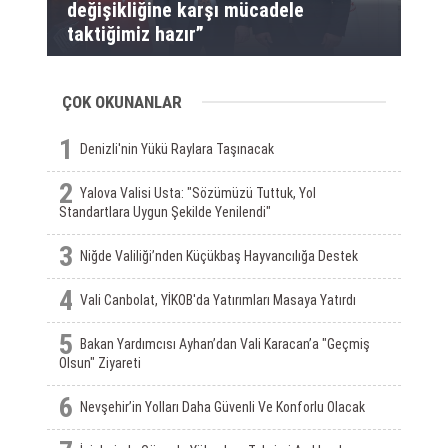
değişikliğine karşı mücadele
taktiğimiz hazır”
ÇOK OKUNANLAR
1
Denizli'nin Yükü Raylara Taşınacak
2
Yalova Valisi Usta: "Sözümüzü Tuttuk, Yol
Standartlara Uygun Şekilde Yenilendi"
3
Niğde Valiliği’nden Küçükbaş Hayvancılığa Destek
4
Vali Canbolat, YİKOB'da Yatırımları Masaya Yatırdı
5
Bakan Yardımcısı Ayhan’dan Vali Karacan’a "Geçmiş
Olsun" Ziyareti
6
Nevşehir’in Yolları Daha Güvenli Ve Konforlu Olacak