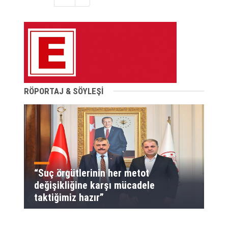
RÖPORTAJ & SÖYLEŞİ
“Suç örgütlerinin her metot
değişikliğine karşı mücadele
taktiğimiz hazır”