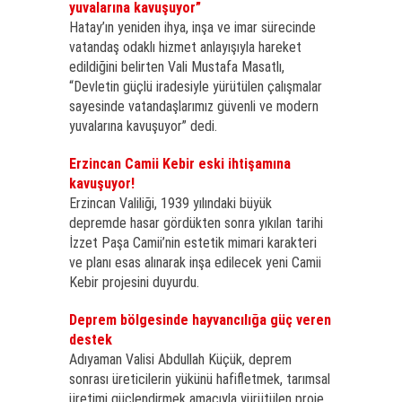
yuvalarına kavuşuyor”
Hatay’ın yeniden ihya, inşa ve imar sürecinde
vatandaş odaklı hizmet anlayışıyla hareket
edildiğini belirten Vali Mustafa Masatlı,
“Devletin güçlü iradesiyle yürütülen çalışmalar
sayesinde vatandaşlarımız güvenli ve modern
yuvalarına kavuşuyor” dedi.
Erzincan Camii Kebir eski ihtişamına
kavuşuyor!
Erzincan Valiliği, 1939 yılındaki büyük
depremde hasar gördükten sonra yıkılan tarihi
İzzet Paşa Camii’nin estetik mimari karakteri
ve planı esas alınarak inşa edilecek yeni Camii
Kebir projesini duyurdu.
Deprem bölgesinde hayvancılığa güç veren
destek
Adıyaman Valisi Abdullah Küçük, deprem
sonrası üreticilerin yükünü hafifletmek, tarımsal
üretimi güçlendirmek amacıyla yürütülen proje