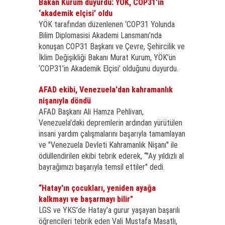
Bakan Kurum duyurdu: YÖK, COP31’in
‘akademik elçisi’ oldu
YÖK tarafından düzenlenen ‘COP31 Yolunda
Bilim Diplomasisi Akademi Lansmanı’nda
konuşan COP31 Başkanı ve Çevre, Şehircilik ve
İklim Değişikliği Bakanı Murat Kurum, YÖK’ün
‘COP31’in Akademik Elçisi’ olduğunu duyurdu.
AFAD ekibi, Venezuela'dan kahramanlık
nişanıyla döndü
AFAD Başkanı Ali Hamza Pehlivan,
Venezuela'daki depremlerin ardından yürütülen
insani yardım çalışmalarını başarıyla tamamlayan
ve "Venezuela Devleti Kahramanlık Nişanı" ile
ödüllendirilen ekibi tebrik ederek, “"Ay yıldızlı al
bayrağımızı başarıyla temsil ettiler" dedi.
“Hatay'ın çocukları, yeniden ayağa
kalkmayı ve başarmayı bilir"
LGS ve YKS’de Hatay’a gurur yaşayan başarılı
öğrencileri tebrik eden Vali Mustafa Masatlı,