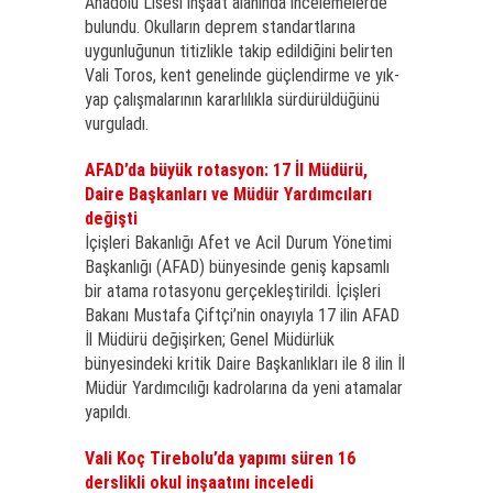
Anadolu Lisesi inşaat alanında incelemelerde
bulundu. Okulların deprem standartlarına
uygunluğunun titizlikle takip edildiğini belirten
Vali Toros, kent genelinde güçlendirme ve yık-
yap çalışmalarının kararlılıkla sürdürüldüğünü
vurguladı.
AFAD’da büyük rotasyon: 17 İl Müdürü,
Daire Başkanları ve Müdür Yardımcıları
değişti
İçişleri Bakanlığı Afet ve Acil Durum Yönetimi
Başkanlığı (AFAD) bünyesinde geniş kapsamlı
bir atama rotasyonu gerçekleştirildi. İçişleri
Bakanı Mustafa Çiftçi’nin onayıyla 17 ilin AFAD
İl Müdürü değişirken; Genel Müdürlük
bünyesindeki kritik Daire Başkanlıkları ile 8 ilin İl
Müdür Yardımcılığı kadrolarına da yeni atamalar
yapıldı.
Vali Koç Tirebolu’da yapımı süren 16
derslikli okul inşaatını inceledi