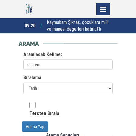
rtoğlu
Kaymakam Şıktaş, çocuklara milli
09:20
00:46
ve manevi değerleri hatırlattı
ARAMA
Aranılacak Kelime:
Sıralama
Tersten Sırala
Arama Yap
Arama Sonuçları