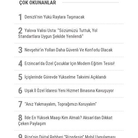
ÇOK OKUNANLAR
1
Denizli'nin Yükü Raylara Taşınacak
2
Yalova Valisi Usta: "Sözümüzü Tuttuk, Yol
Standartlara Uygun Şekilde Yenilendi"
3
Nevşehir’in Yolları Daha Güvenli Ve Konforlu Olacak
4
Erzincan’da Özel Çocuklar Için Modern Eğitim Tesisi!
5
İçişlerinde Görevde Yükselme Takvimi Açıklandı
6
Uşak İl Özel İdaresi Yeni Hizmet Binasına Kavuşuyor
7
"Anız Yakmayalım, Toprağımızı Koruyalım"
8
İlde En Yüksek Maaşı Kim Almalı? Aksan'dan Dikkat
Çeken Paylaşım
9
Rize’nin Dijital Rehberi “Rizedesin” Mobil Uygulaması