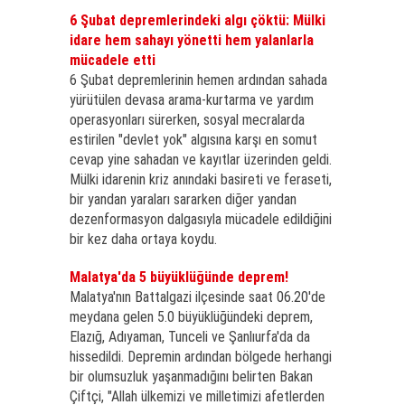
6 Şubat depremlerindeki algı çöktü: Mülki
idare hem sahayı yönetti hem yalanlarla
mücadele etti
6 Şubat depremlerinin hemen ardından sahada
yürütülen devasa arama-kurtarma ve yardım
operasyonları sürerken, sosyal mecralarda
estirilen "devlet yok" algısına karşı en somut
cevap yine sahadan ve kayıtlar üzerinden geldi.
Mülki idarenin kriz anındaki basireti ve feraseti,
bir yandan yaraları sararken diğer yandan
dezenformasyon dalgasıyla mücadele edildiğini
bir kez daha ortaya koydu.
Malatya'da 5 büyüklüğünde deprem!
Malatya'nın Battalgazi ilçesinde saat 06.20'de
meydana gelen 5.0 büyüklüğündeki deprem,
Elazığ, Adıyaman, Tunceli ve Şanlıurfa'da da
hissedildi. Depremin ardından bölgede herhangi
bir olumsuzluk yaşanmadığını belirten Bakan
Çiftçi, "Allah ülkemizi ve milletimizi afetlerden