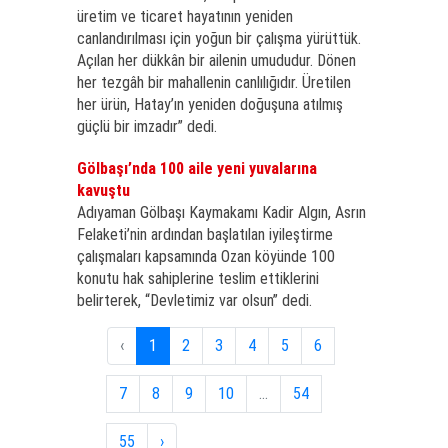
üretim ve ticaret hayatının yeniden
canlandırılması için yoğun bir çalışma yürüttük.
Açılan her dükkân bir ailenin umududur. Dönen
her tezgâh bir mahallenin canlılığıdır. Üretilen
her ürün, Hatay’ın yeniden doğuşuna atılmış
güçlü bir imzadır” dedi.
Gölbaşı’nda 100 aile yeni yuvalarına
kavuştu
Adıyaman Gölbaşı Kaymakamı Kadir Algın, Asrın
Felaketi’nin ardından başlatılan iyileştirme
çalışmaları kapsamında Ozan köyünde 100
konutu hak sahiplerine teslim ettiklerini
belirterek, “Devletimiz var olsun” dedi.
‹
1
2
3
4
5
6
7
8
9
10
...
54
55
›