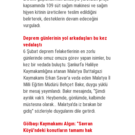
kapsamında 109 süt sağım makinesi ve sağım
hijyen kitinin üreticilere teslim edildiğini
belirterek, desteklerin devam edeceğini
vurguladı.
Deprem günlerinin yol arkadaşları bu kez
vedalaştı
6 Şubat deprem felaketlerinin en zorlu
günlerinde omuz omuza görev yapan isimler, bu
kez bir vedada buluştu. Şanlıurfa Haliliye
Kaymakamlığına atanan Malatya Battalgazi
Kaymakamı Erkan Savar'a veda eden Malatya İl
Milli Eğitim Müdürü Behçet Bakır, duygu yüklü
bir mesaj yayımlandı. Bakır mesajında, “Şimdi
ayrılık vakti. Heybemde, gönlümde, kalbimde
müstesna olarak... Malatya'da iz bırakan bir
gidiş" sözleriyle duygularını dile getirdi.
Gölbaşı Kaymakamı Algın: "Savran
Köyü'ndeki konutların tamamı hak