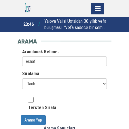
yvanlar için
Yalova Valisi Usta’dan 30 yıllık vefa
23:46
22:44
met’te
buluşması: "Vefa sadece bir semt
adı değildir"
ARAMA
Aranılacak Kelime:
Sıralama
Tersten Sırala
Arama Yap
Arama Sonuçları