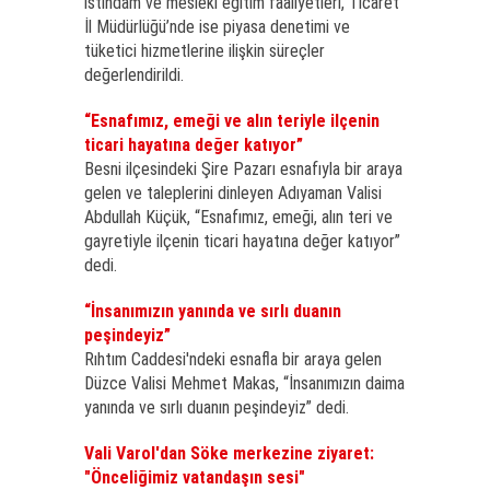
istihdam ve mesleki eğitim faaliyetleri, Ticaret
İl Müdürlüğü’nde ise piyasa denetimi ve
tüketici hizmetlerine ilişkin süreçler
değerlendirildi.
“Esnafımız, emeği ve alın teriyle ilçenin
ticari hayatına değer katıyor”
Besni ilçesindeki Şire Pazarı esnafıyla bir araya
gelen ve taleplerini dinleyen Adıyaman Valisi
Abdullah Küçük, “Esnafımız, emeği, alın teri ve
gayretiyle ilçenin ticari hayatına değer katıyor”
dedi.
“İnsanımızın yanında ve sırlı duanın
peşindeyiz”
Rıhtım Caddesi'ndeki esnafla bir araya gelen
Düzce Valisi Mehmet Makas, “İnsanımızın daima
yanında ve sırlı duanın peşindeyiz” dedi.
Vali Varol'dan Söke merkezine ziyaret:
"Önceliğimiz vatandaşın sesi"