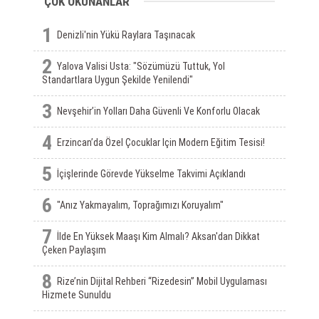
ÇOK OKUNANLAR
1
Denizli'nin Yükü Raylara Taşınacak
2
Yalova Valisi Usta: "Sözümüzü Tuttuk, Yol
Standartlara Uygun Şekilde Yenilendi"
3
Nevşehir’in Yolları Daha Güvenli Ve Konforlu Olacak
4
Erzincan’da Özel Çocuklar Için Modern Eğitim Tesisi!
5
İçişlerinde Görevde Yükselme Takvimi Açıklandı
6
"Anız Yakmayalım, Toprağımızı Koruyalım"
7
İlde En Yüksek Maaşı Kim Almalı? Aksan'dan Dikkat
Çeken Paylaşım
8
Rize’nin Dijital Rehberi “Rizedesin” Mobil Uygulaması
Hizmete Sunuldu