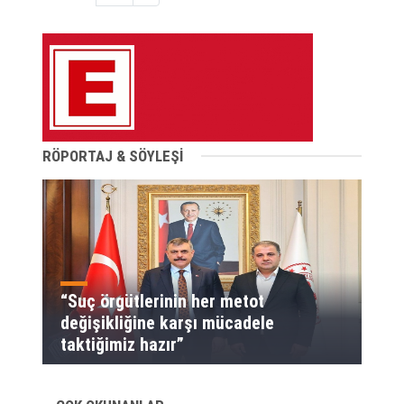
RÖPORTAJ & SÖYLEŞİ
“Suç örgütlerinin her metot
değişikliğine karşı mücadele
taktiğimiz hazır”