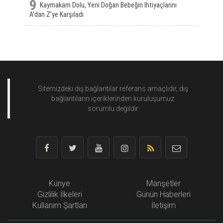
9
Kaymakam Dolu, Yeni Doğan Bebeğin Ihtiyaçlarını
A’dan Z’ye Karşıladı
Sitemizdeki dış bağlantılar referans amaçlıdır, dış
bağlantıların içeriklerinden
kuruluşumuz
sorumlu değildir
Künye
Manşetler
Gizlilik İlkeleri
Günün Haberleri
Kullanım Şartları
İletişim