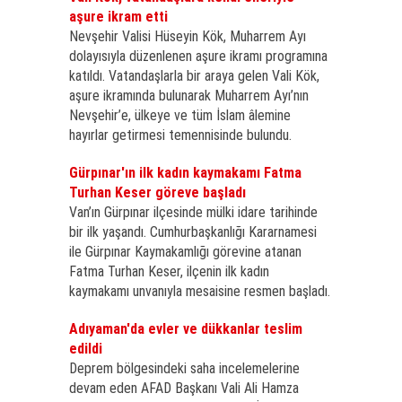
aşure ikram etti
Nevşehir Valisi Hüseyin Kök, Muharrem Ayı
dolayısıyla düzenlenen aşure ikramı programına
katıldı. Vatandaşlarla bir araya gelen Vali Kök,
aşure ikramında bulunarak Muharrem Ayı’nın
Nevşehir’e, ülkeye ve tüm İslam âlemine
hayırlar getirmesi temennisinde bulundu.
Gürpınar'ın ilk kadın kaymakamı Fatma
Turhan Keser göreve başladı
Van’ın Gürpınar ilçesinde mülki idare tarihinde
bir ilk yaşandı. Cumhurbaşkanlığı Kararnamesi
ile Gürpınar Kaymakamlığı görevine atanan
Fatma Turhan Keser, ilçenin ilk kadın
kaymakamı unvanıyla mesaisine resmen başladı.
Adıyaman'da evler ve dükkanlar teslim
edildi
Deprem bölgesindeki saha incelemelerine
devam eden AFAD Başkanı Vali Ali Hamza