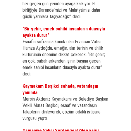
her geçen gün yeniden ayağa kalkıyor. El
birliğiyle Darende'mizi ve Malatya'mızı daha
güçlü yarınlara taşıyacağız” dedi.
"Bir şehir, emek sahibi insanların duasıyla
ayakta durur"
Esnafın sofrasına konuk olan Erzincan Valisi
Hamza Aydoğdu, emeğin, alın terinin ve ahilik
kültürünün önemine dikkat çekerek, “Bir şehir;
en çok, sabah erkenden işinin başına geçen
emek sahibi insanların duasıyla ayakta durur”
dedi.
Kaymakam Beşikci sahada, vatandaşın
yanında
Mersin Akdeniz Kaymakamı ve Belediye Başkan
Vekili Murat Beşikci, esnaf ve vatandaşın
taleplerini dinleyerek, çözüm odaklı istişare
vurgusu yaptı.
Osmaniye Valisi Serdengeçti’den yağış