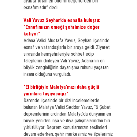
ayakta tutan en önemli değerlerden biri
esnafımızdır” dedi.
Vali Yavuz Seyhan’da esnafla buluştu:
"Esnafımızın emeği şehrimize değer
katıyor"
Adana Valisi Mustafa Yavuz, Seyhan ilçesinde
esnaf ve vatandaşlarla bir araya geldi. Ziyaret
sırasında hemşehrileriyle sohbet edip
taleplerini dinleyen Vali Yavuz, Adana’nın en
büyük zenginliğinin dayanışma ruhunu yaşatan
insanı olduğunu vurguladı.
“El birliğiyle Malatya'mızı daha güçlü
yarınlara taşıyacağız”
Darende ilçesinde bir dizi incelemelerde
bulunan Malatya Valisi Seddar Yavuz, “6 Şubat
depremlerinin ardından Malatya'da dünyanın en
büyük yeniden inşa ve ihya çalışmalarından biri
yürütülüyor. Deprem konutlarımızın teslimleri
devam ederken, şehir merkezimiz ve ilçelerimiz