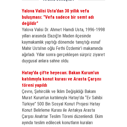
Yalova Valisi Usta’dan 30 yıllık vefa
buluşması: "Vefa sadece bir semt adı
değildir"
Yalova Valisi Dr. Ahmet Hamdi Usta, 1996-1998
yılları arasında Elazığ'ın Maden ilçesinde
kaymakamlık yaptığı dönemde tanıştığı esnaf
Mahir Usta’nın oğlu Fethi Özdemir’i makamında
ağırladı. Yıllar sonra gerçekleşen sürpriz ziyaret
duygusal anlara sahne oldu.
Hatay’da çifte heyecan: Bakan Kurum’un
katılımıyla konut kurası ve Arasta Çarşısı
töreni yapıldı
Çevre, Şehircilik ve İklim Değişikliği Bakanı
Murat Kurum’un katılımıyla Hatay’da “Ev Sahibi
Türkiye” 500 Bin Sosyal Konut Projesi Hatay
Konut Belirleme Kurası ile Antakya Arasta
Çarşısı Anahtar Teslim Töreni düzenlendi. Ekim
ayında teslim edilecek konutların kuraları