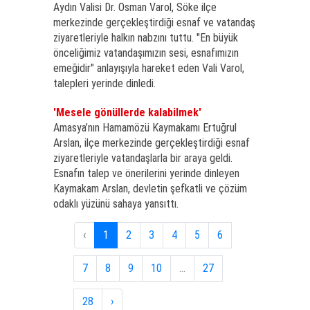
Aydın Valisi Dr. Osman Varol, Söke ilçe
merkezinde gerçekleştirdiği esnaf ve vatandaş
ziyaretleriyle halkın nabzını tuttu. "En büyük
önceliğimiz vatandaşımızın sesi, esnafımızın
emeğidir" anlayışıyla hareket eden Vali Varol,
talepleri yerinde dinledi.
'Mesele gönüllerde kalabilmek'
Amasya’nın Hamamözü Kaymakamı Ertuğrul
Arslan, ilçe merkezinde gerçekleştirdiği esnaf
ziyaretleriyle vatandaşlarla bir araya geldi.
Esnafın talep ve önerilerini yerinde dinleyen
Kaymakam Arslan, devletin şefkatli ve çözüm
odaklı yüzünü sahaya yansıttı.
‹
1
2
3
4
5
6
7
8
9
10
...
27
28
›