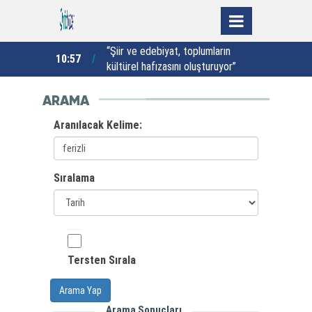
nları
“Şiir ve edebiyat, toplumların
10:57
10:37
ret etti
kültürel hafızasını oluşturuyor”
ARAMA
Aranılacak Kelime:
Sıralama
Tersten Sırala
Arama Yap
Arama Sonuçları