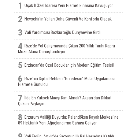
1
Uşak İl Özel İdaresi Yeni Hizmet Binasına Kavuşuyor
2
Nevşehir’in Yolları Daha Güvenli Ve Konforlu Olacak
3
Vali Yardımcısı Bozkurtoğlu Dünyaevine Girdi
4
Rize’de Yol Çalışmasında Çıkan 200 Yıllık Tarihi Köprü
Müze Alana Dönüştürülüyor
5
Erzincan’da Özel Çocuklar Için Modern Eğitim Tesisi!
6
Rize’nin Dijital Rehberi “Rizedesin” Mobil Uygulaması
Hizmete Sunuldu
7
İlde En Yüksek Maaşı Kim Almalı? Aksan'dan Dikkat
Çeken Paylaşım
8
Erzurum Valiliği Duyurdu: Palandöken Kayak Merkezi'ne
89 Hektarlık Yeni Ağaçlandırma Sahası Geliyor
9
Vali Ergün, Artvin’de Sezonun Ilk Bal Hasadına Katıldı