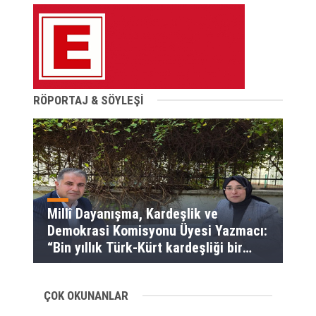
RÖPORTAJ & SÖYLEŞİ
Millî Dayanışma, Kardeşlik ve
Demokrasi Komisyonu Üyesi Yazmacı:
“Bin yıllık Türk-Kürt kardeşliği bir
slogan değil, bu toprakların
gerçeğidir”
ÇOK OKUNANLAR