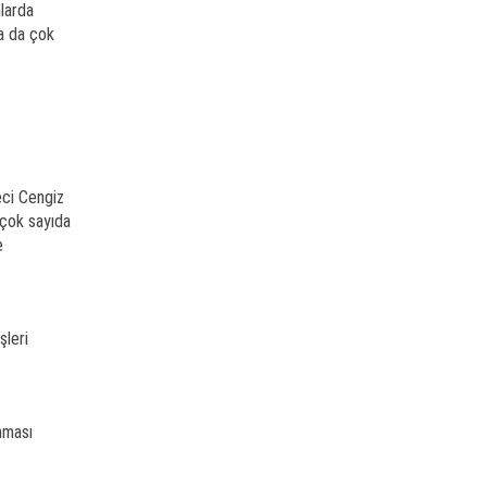
larda
da da çok
eci Cengiz
 çok sayıda
e
şleri
nması