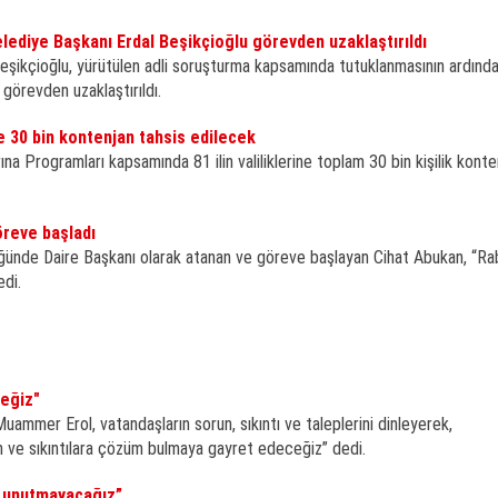
elediye Başkanı Erdal Beşikçioğlu görevden uzaklaştırıldı
şikçioğlu, yürütülen adli soruşturma kapsamında tutuklanmasının ardından
 görevden uzaklaştırıldı.
ine 30 bin kontenjan tahsis edilecek
ına Programları kapsamında 81 ilin valiliklerine toplam 30 bin kişilik konte
öreve başladı
rlüğünde Daire Başkanı olarak atanan ve göreve başlayan Cihat Abukan, “Ra
edi.
eğiz"
uammer Erol, vatandaşların sorun, sıkıntı ve taleplerini dinleyerek,
n ve sıkıntılara çözüm bulmaya gayret edeceğiz” dedi.
ni unutmayacağız”