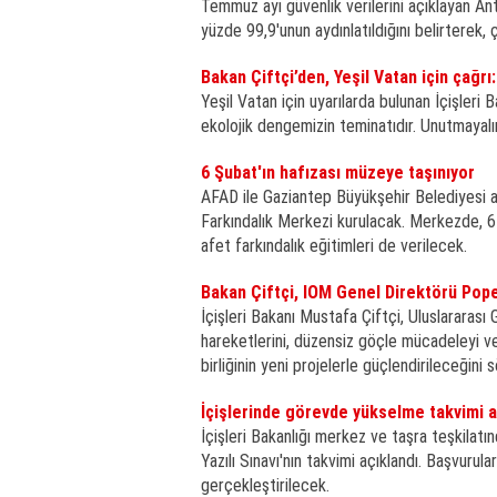
Temmuz ayı güvenlik verilerini açıklayan Ant
yüzde 99,9'unun aydınlatıldığını belirterek, 
Bakan Çiftçi’den, Yeşil Vatan için çağrı:
Yeşil Vatan için uyarılarda bulunan İçişleri 
ekolojik dengemizin teminatıdır. Unutmayal
6 Şubat'ın hafızası müzeye taşınıyor
AFAD ile Gaziantep Büyükşehir Belediyesi a
Farkındalık Merkezi kurulacak. Merkezde, 6
afet farkındalık eğitimleri de verilecek.
Bakan Çiftçi, IOM Genel Direktörü Pope
İçişleri Bakanı Mustafa Çiftçi, Uluslararas
hareketlerini, düzensiz göçle mücadeleyi ve S
birliğinin yeni projelerle güçlendirileceğini s
İçişlerinde görevde yükselme takvimi a
İçişleri Bakanlığı merkez ve taşra teşkila
Yazılı Sınavı'nın takvimi açıklandı. Başvurul
gerçekleştirilecek.