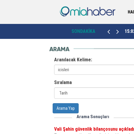
HA
15:02
Yozgat'ta yol yatırımı hız kesmiyor
SONDAKİKA
14:0
ARAMA
Aranılacak Kelime:
Sıralama
Arama Yap
Arama Sonuçları
Vali Şahin güvenlik bilançosunu açıkladı: