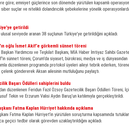
lgilere göre; emniyet güçlerince son dönemde yürütülen kapsamlı operasyon
siber suçlar ve nitelikli dolandırıcılık şebekelerine yönelik operasyonlar
iye'ye getirildi
, ulusal seviyede aranan 38 suçlunun Türkiye'ye getirildiğini açıkladı.
ın oğlu İsmet Akif'e görkemli sünnet töreni
 Başkan Yardımcısı ve Teşkilat Başkanı, MİA Haber İmtiyaz Sahibi Gazet
if'in sünnet töreni, Çorum'da siyaset, bürokrasi, medya ve iş dünyasından
tılımla düzenlenen programda protokol üyeleri aileyi tebrik ederken, tören
 çelenk göndererek Aksan ailesinin mutluluğunu paylaştı.
lik Başarı Ödülleri sahiplerini buldu
n düzenlenen Feridun Fazıl Özsoy Gazetecilik Başarı Ödülleri Töreni; İçi
usuf Tekin ve Erzurum Valisi Aydın Baruş’un katılımıyla gerçekleştirildi.
 Başkanı Fatma Kaplan Hürriyet hakkında açıklama
Başkanı Fatma Kaplan Hürriyet’in yürütülen soruşturma kapsamında tutukla
 geçici tedbir olarak görevden uzaklaştırıldığını açıkladı.