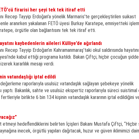
'cü firarisi her şeyi tek tek itiraf etti
 Recep Tayyip Erdoğan'a yönelik Marmaris'te gerçekleştirilen suikast
ltenle aranırken yakalanan FETÖ üyesi Burkay Karatepe, emniyetteki işlem
tepe, örgütle olan bağlantısını tek tek itiraf etti.
yatını kaybedenlerin aileleri Külliye’de ağırlandı
anı Recep Tayyip Erdoğan’ın Kahramanmaraş’taki okul saldırısında hayatı
iyesi’nde kabul ettiği programa katıldı. Bakan Çiftçi, hiçbir çocuğun şiddeti
zerek kararlılık mesajı verdi.
nin vatandaşlığı iptal edildi
ul değerleme raporlarıyla usulsüz vatandaşlık sağlayan şebekeye yönelik
 yaptı. Bakanlık, sahte ve usulsüz ekspertiz raporlarıyla süreci suistimal 
ertleriyle birlikte 6 bin 134 kişinin vatandaşlık kararının iptal edildiğini v
yacağız”
 etmeyi hedeflendiklerini belirten İçişleri Bakanı Mustafa Çiftçi, “Hiçbir
ynağına inecek, örgütlü yapıları dağıtacak, huzur ve güven iklimimizi dai