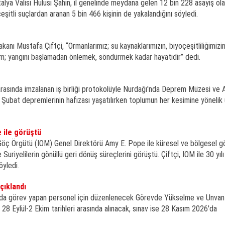
alya Valisi Hulusi Şahin, il genelinde meydana gelen 12 bin 228 asayiş ola
çeşitli suçlardan aranan 5 bin 466 kişinin de yakalandığını söyledi.
Bakanı Mustafa Çiftçi, “Ormanlarımız; su kaynaklarımızın, biyoçeşitliliğimizi
ım; yangını başlamadan önlemek, söndürmek kadar hayatidir” dedi.
rasında imzalanan iş birliği protokolüyle Nurdağı'nda Deprem Müzesi ve 
 Şubat depremlerinin hafızası yaşatılırken toplumun her kesimine yönelik 
 ile görüştü
ı Göç Örgütü (IOM) Genel Direktörü Amy E. Pope ile küresel ve bölgesel g
uriyelilerin gönüllü geri dönüş süreçlerini görüştü. Çiftçi, IOM ile 30 yılı 
öyledi.
çıklandı
tında görev yapan personel için düzenlenecek Görevde Yükselme ve Unvan 
ar 28 Eylül-2 Ekim tarihleri arasında alınacak, sınav ise 28 Kasım 2026'da