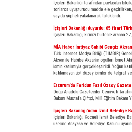
İçişleri Bakanlığı tarafından paylaşılan bi
tonlarca uyuşturucu madde ele geçirilirken, 
sayıda şüpheli yakalanarak tutuklandı.
İçişleri Bakanlığı duyurdu: 65 firari Türk
İçişleri Bakanlığı, kırmızı bültenle aranan 27
MİA Haber İmtiyaz Sahibi Cengiz Aksan'
Türk İnternet Medya Birliği (TİMBİR) Genel
Aksan ile Habibe Aksan'ın oğulları İsmet Ak
ismin katılımıyla gerçekleştirildi. Yoğun ka
katılamayan üst düzey isimler de telgraf ve
Erzurum’da Feridun Fazıl Özsoy Gazeteci
Doğu Anadolu Gazeteciler Cemiyeti tarafında
Bakanı Mustafa Çiftçi, Millî Eğitim Bakanı Y
İçişleri Bakanlığı'ndan İzmit Belediye
İçişleri Bakanlığı, Kocaeli İzmit Belediye 
üzerine Anayasa ve Belediye Kanunu uyarınca