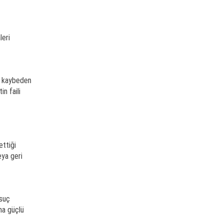
leri
nı kaybeden
n faili
ettiği
eya geri
 suç
ma güçlü