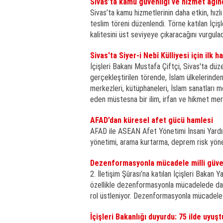
Sivas’ta kamu güvenliği ve hizmet ağı
Sivas’ta kamu hizmetlerinin daha etkin, hız
teslim töreni düzenlendi. Törne katılan İçiş
kalitesini üst seviyeye çıkaracağını vurgulad
Sivas'ta Siyer-i Nebî Külliyesi için ilk ha
İçişleri Bakanı Mustafa Çiftçi, Sivas'ta düze
gerçekleştirilen törende, İslam ülkelerinden 
merkezleri, kütüphaneleri, İslam sanatları m
eden müstesna bir ilim, irfan ve hikmet mer
AFAD’dan küresel afet gücü hamlesi
AFAD ile ASEAN Afet Yönetimi İnsani Yardı
yönetimi, arama kurtarma, deprem risk yönetim
Dezenformasyonla mücadele milli güve
2. İletişim Şûrası’na katılan İçişleri Bakan Y
özellikle dezenformasyonla mücadelede daha
rol üstleniyor. Dezenformasyonla mücadele b
İçişleri Bakanlığı duyurdu: 75 ilde uyuş