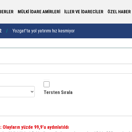
BERLER
MÜLKİ İDARE AMİRLERİ
İLLER VE İDARECİLER
ÖZEL HABER
6
Uşak İl Özel İdaresi yeni hizmet binasına kavuşuyor
12:49
Gö
Tersten Sırala
 Olayların yüzde 99,9’u aydınlatıldı