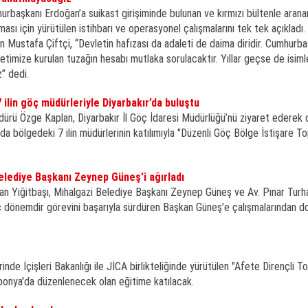
urbaşkanı Erdoğan’a suikast girişiminde bulunan ve kırmızı bültenle aran
sı için yürütülen istihbarı ve operasyonel çalışmalarını tek tek açıkladı.
Mustafa Çiftçi, “Devletin hafızası da adaleti de daima diridir. Cumhurb
illetimize kurulan tuzağın hesabı mutlaka sorulacaktır. Yıllar geçse de isim
” dedi.
ilin göç müdürleriyle Diyarbakır’da buluştu
dürü Özge Kaplan, Diyarbakır İl Göç İdaresi Müdürlüğü’nü ziyaret ederek 
da bölgedeki 7 ilin müdürlerinin katılımıyla "Düzenli Göç Bölge İstişare To
Belediye Başkanı Zeynep Güneş'i ağırladı
ran Yiğitbaşı, Mihalgazi Belediye Başkanı Zeynep Güneş ve Av. Pınar Turh
 üç dönemdir görevini başarıyla sürdüren Başkan Güneş’e çalışmalarından do
rinde İçişleri Bakanlığı ile JİCA birlikteliğinde yürütülen "Afete Dirençli 
onya'da düzenlenecek olan eğitime katılacak.