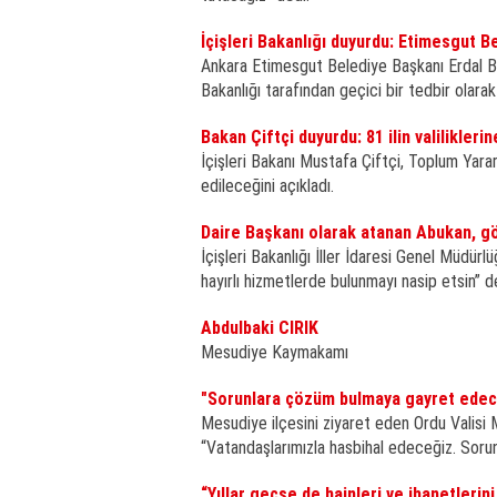
İçişleri Bakanlığı duyurdu: Etimesgut B
Ankara Etimesgut Belediye Başkanı Erdal Be
Bakanlığı tarafından geçici bir tedbir olarak
Bakan Çiftçi duyurdu: 81 ilin valilikler
İçişleri Bakanı Mustafa Çiftçi, Toplum Yarar
edileceğini açıkladı.
Daire Başkanı olarak atanan Abukan, g
İçişleri Bakanlığı İller İdaresi Genel Müdü
hayırlı hizmetlerde bulunmayı nasip etsin” d
Abdulbaki CIRIK
Mesudiye Kaymakamı
"Sorunlara çözüm bulmaya gayret edec
Mesudiye ilçesini ziyaret eden Ordu Valisi M
“Vatandaşlarımızla hasbihal edeceğiz. Soru
“Yıllar geçse de hainleri ve ihanetleri