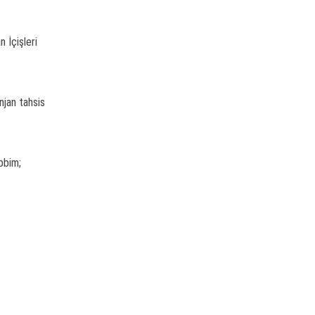
 İçişleri
njan tahsis
bbim;