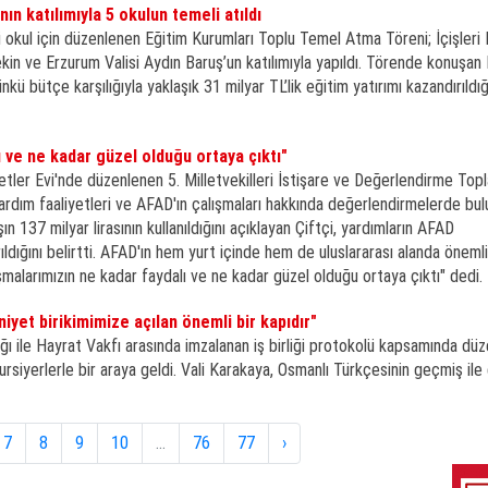
ın katılımıyla 5 okulun temeli atıldı
 okul için düzenlenen Eğitim Kurumları Toplu Temel Atma Töreni; İçişleri 
ekin ve Erzurum Valisi Aydın Baruş’un katılımıyla yapıldı. Törende konuşan
ü bütçe karşılığıyla yaklaşık 31 milyar TL’lik eğitim yatırımı kazandırıldığ
 ve ne kadar güzel olduğu ortaya çıktı"
yetler Evi'nde düzenlenen 5. Milletvekilleri İstişare ve Değerlendirme Topl
rdım faaliyetleri ve AFAD'ın çalışmaları hakkında değerlendirmelerde bul
n 137 milyar lirasının kullanıldığını açıklayan Çiftçi, yardımların AFAD
ıldığını belirtti. AFAD'ın hem yurt içinde hem de uluslararası alanda önemli
malarımızın ne kadar faydalı ve ne kadar güzel olduğu ortaya çıktı" dedi.
yet birikimimize açılan önemli bir kapıdır"
lığı ile Hayrat Vakfı arasında imzalanan iş birliği protokolü kapsamında dü
rsiyerlerle bir araya geldi. Vali Karakaya, Osmanlı Türkçesinin geçmiş ile
7
8
9
10
...
76
77
›