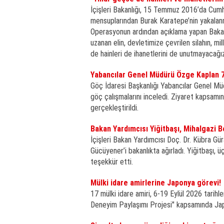
İçişleri Bakanlığı, 15 Temmuz 2016’da Cumh
mensuplarından Burak Karatepe’nin yakalanma
Operasyonun ardından açıklama yapan Bakan 
uzanan elin, devletimize çevrilen silahın, m
de hainleri de ihanetlerini de unutmayacağız
Yabancılar Genel Müdürü Özge Kaplan 7 
Göç İdaresi Başkanlığı Yabancılar Genel Mü
göç çalışmalarını inceledi. Ziyaret kapsamın
gerçekleştirildi.
Bakan Yardımcısı Yiğitbaşı, Mihalgazi 
İçişleri Bakan Yardımcısı Doç. Dr. Kübra Gü
Gücüyener’i bakanlıkta ağırladı. Yiğitbaşı,
teşekkür etti.
Mülki idare amirlerine Japonya görevi!
17 mülki idare amiri, 6-19 Eylül 2026 tarihle
Deneyim Paylaşımı Projesi" kapsamında Jap