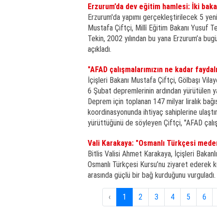
Erzurum’da dev eğitim hamlesi: İki bakan
Erzurum'da yapımı gerçekleştirilecek 5 yeni
Mustafa Çiftçi, Millî Eğitim Bakanı Yusuf T
Tekin, 2002 yılından bu yana Erzurum’a bugünk
açıkladı.
"AFAD çalışmalarımızın ne kadar faydalı
İçişleri Bakanı Mustafa Çiftçi, Gölbaşı Vila
6 Şubat depremlerinin ardından yürütülen ya
Deprem için toplanan 147 milyar liralık bağışı
koordinasyonunda ihtiyaç sahiplerine ulaştır
yürüttüğünü de söyleyen Çiftçi, "AFAD çalış
Vali Karakaya: "Osmanlı Türkçesi medeni
Bitlis Valisi Ahmet Karakaya, İçişleri Bakan
Osmanlı Türkçesi Kursu’nu ziyaret ederek ku
arasında güçlü bir bağ kurduğunu vurguladı.
‹
1
2
3
4
5
6