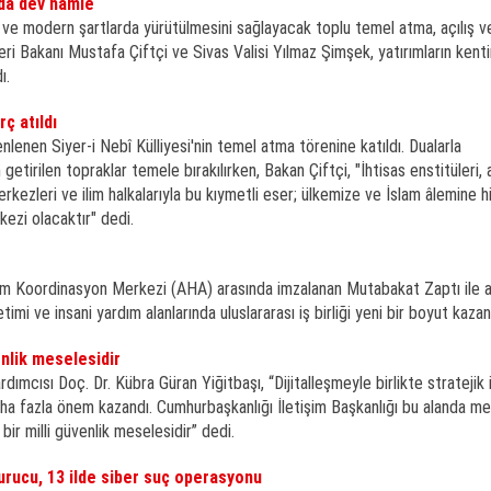
nda dev hamle
lı ve modern şartlarda yürütülmesini sağlayacak toplu temel atma, açılış v
leri Bakanı Mustafa Çiftçi ve Sivas Valisi Yılmaz Şimşek, yatırımların kent
ı.
rç atıldı
nlenen Siyer-i Nebî Külliyesi'nin temel atma törenine katıldı. Dualarla
getirilen topraklar temele bırakılırken, Bakan Çiftçi, "İhtisas enstitüleri,
erkezleri ve ilim halkalarıyla bu kıymetli eser; ülkemize ve İslam âlemine 
kezi olacaktır" dedi.
m Koordinasyon Merkezi (AHA) arasında imzalanan Mutabakat Zaptı ile 
i ve insani yardım alanlarında uluslararası iş birliği yeni bir boyut kazan
nlik meselesidir
ardımcısı Doç. Dr. Kübra Güran Yiğitbaşı, “Dijitalleşmeyle birlikte stratejik 
 fazla önem kazandı. Cumhurbaşkanlığı İletişim Başkanlığı bu alanda mer
ir milli güvenlik meselesidir” dedi.
turucu, 13 ilde siber suç operasyonu