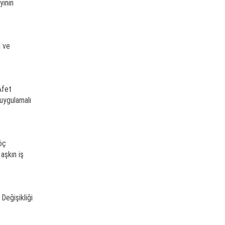
yının
n ve
Afet
uygulamalı
öç
aşkın iş
Değişikliği