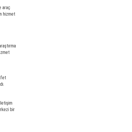
e araç
in hizmet
 araştırma
hizmet
afet
dı.
iletişim
kezi bir