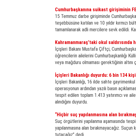
Cumhurbaşkanına suikast girişiminin FETÖ
15 Temmuz darbe girişiminde Cumhurbaşkanı
teşebbüsüne katılan ve 10 yıldır kırmızı bü
tamamlanarak adli mercilere sevk edildi. Kara
Kahramanmaraş’taki okul saldırısında ha
İçişleri Bakanı Mustafa Çiftçi, Cumhurbaşk
öğrencilerin ailelerini Cumhurbaşkanlığı Küll
veya mağduru olmaması gerektiğinin altını çi
İçişleri Bakanlığı duyurdu: 6 bin 134 kişi
İçişleri Bakanlığı, 16 ilde sahte gayrimenk
operasyonun ardından yazılı basın açıklaması
tespit edilen toplam 1.413 yatırımcı ve aile f
alındığını duyurdu.
“Hiçbir suç yapılanmasına alan bırakma
Suç örgütlerini yapılanma aşamasında tespit
yapılanmasına alan bırakmayacağız. Suçun ka
tutacağız” dedi.