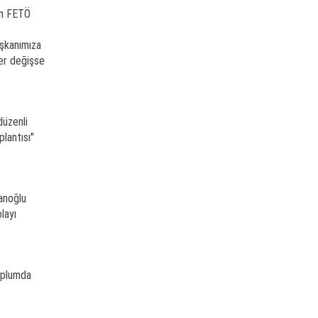
an FETÖ
aşkanımıza
ler değişse
düzenli
plantısı"
anoğlu
layı
Toplumda