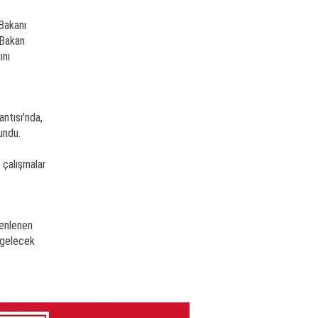
Bakanı
 Bakan
ını
antısı'nda,
undu.
 çalışmalar
zenlenen
 gelecek