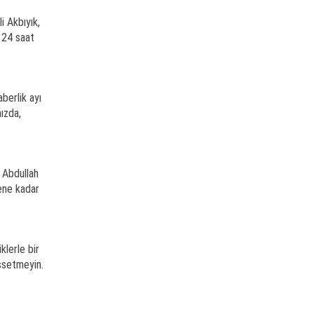
i Akbıyık,
n 24 saat
berlik ayı
mızda,
 Abdullah
lene kadar
lerle bir
issetmeyin.