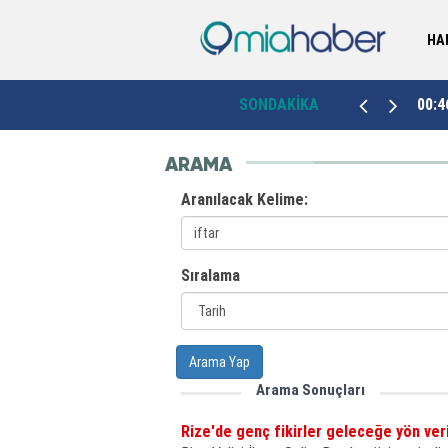
HA
Kütahya’da sahipsiz hayvanlar için dördüncü
00:46
SONDAKİKA
23:4
bakımevi Emet’te hizmete açıldı
ARAMA
Aranılacak Kelime:
Sıralama
Arama Yap
Arama Sonuçları
Rize'de genç fikirler geleceğe yön ver