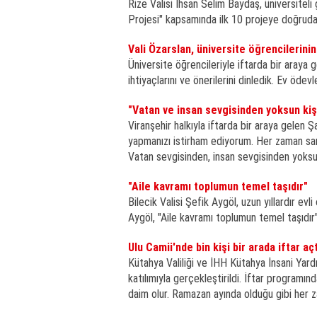
Rize Valisi İhsan Selim Baydaş, üniversiteli 
Projesi" kapsamında ilk 10 projeye doğruda
Vali Özarslan, üniversite öğrencilerinin 
Üniversite öğrencileriyle iftarda bir araya g
ihtiyaçlarını ve önerilerini dinledik. Ev ödev
"Vatan ve insan sevgisinden yoksun kiş
Viranşehir halkıyla iftarda bir araya gelen 
yapmanızı istirham ediyorum. Her zaman sam
Vatan sevgisinden, insan sevgisinden yoksun
"Aile kavramı toplumun temel taşıdır"
Bilecik Valisi Şefik Aygöl, uzun yıllardır evl
Aygöl, "Aile kavramı toplumun temel taşıdır"
Ulu Camii'nde bin kişi bir arada iftar aç
Kütahya Valiliği ve İHH Kütahya İnsani Yard
katılımıyla gerçekleştirildi. İftar programı
daim olur. Ramazan ayında olduğu gibi her za