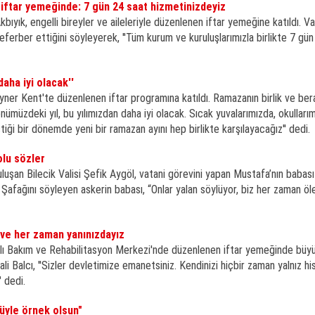
 iftar yemeğinde: 7 gün 24 saat hizmetinizdeyiz
bıyık, engelli bireyler ve aileleriyle düzenlenen iftar yemeğine katıldı. Val
seferber ettiğini söyleyerek, ''Tüm kurum ve kuruluşlarımızla birlikte 7 gü
daha iyi olacak''
yner Kent'te düzenlenen iftar programına katıldı. Ramazanın birlik ve bera
önümüzdeki yıl, bu yılımızdan daha iyi olacak. Sıcak yuvalarımızda, okulları
ği bir dönemde yeni bir ramazan ayını hep birlikte karşılayacağız'' dedi.
lu sözler
uşan Bilecik Valisi Şefik Aygöl, vatani görevini yapan Mustafa’nın babası
Şafağını söyleyen askerin babası, “Onlar yalan söylüyor, biz her zaman ö
z ve her zaman yanınızdayız
şlı Bakım ve Rehabilitasyon Merkezi'nde düzenlenen iftar yemeğinde büyük
li Balcı, ''Sizler devletimize emanetsiniz. Kendinizi hiçbir zaman yalnız h
 dedi.
süyle örnek olsun"