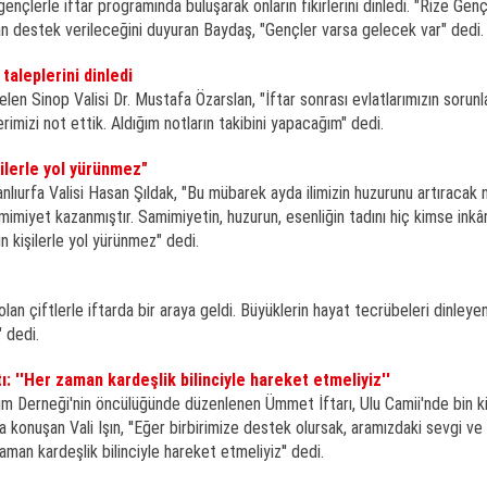
gençlerle iftar programında buluşarak onların fikirlerini dinledi. "Rize Genç
n destek verileceğini duyuran Baydaş, "Gençler varsa gelecek var" dedi.
taleplerini dinledi
elen Sinop Valisi Dr. Mustafa Özarslan, "İftar sonrası evlatlarımızın sorunla
lerimizi not ettik. Aldığım notların takibini yapacağım" dedi.
ilerle yol yürünmez"
Şanlıurfa Valisi Hasan Şıldak, "Bu mübarek ayda ilimizin huzurunu artıracak 
imiyet kazanmıştır. Samimiyetin, huzurun, esenliğin tadını hiç kimse ink
 kişilerle yol yürünmez" dedi.
i olan çiftlerle iftarda bir araya geldi. Büyüklerin hayat tecrübeleri dinleyen
 dedi.
tı: ''Her zaman kardeşlik bilinciyle hareket etmeliyiz''
ım Derneği'nin öncülüğünde düzenlenen Ümmet İftarı, Ulu Camii'nde bin ki
nda konuşan Vali Işın, ''Eğer birbirimize destek olursak, aramızdaki sevgi v
man kardeşlik bilinciyle hareket etmeliyiz'' dedi.