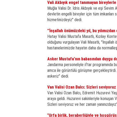
Vali Akbıyık engel tanımayan bireylerle
Muğla Valisi Dr. İdris Akbıyık ve eşi Sevim Ak
devletin engelli bireyler için tüm imkanları 
hizmetinizdeyiz'' dedi.
''İnşallah önümüzdeki yıl, bu yılımızdan 
Hatay Valisi Mustafa Masatlı, Kızılay Konte
olduğunu vurgulayan Vali Masatlı, ''İnşallah 
hastanelerimizde hayatın daha da normalleşti
Asker Mustafa’nın babasından duygu do
Jandarma personeliyle iftar programında bul
amca ile görüntülü görüşme gerçekleştirdi. 
askeriz” dedi.
Van Valisi Ozan Balcı: Sizleri seviyoru
Van Valisi Ozan Balcı, Edremit Huzurevi Ya
araya geldi. Huzurevi sakinleriyle konuşan Va
Sizleri seviyoruz ve her zaman yanınızdayız"
"Urfa birlik, beraberliğiyle ve hoşgörü