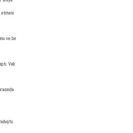
e etmesi
unu ve bir
ptı. Vali
ırasında
buluştu.