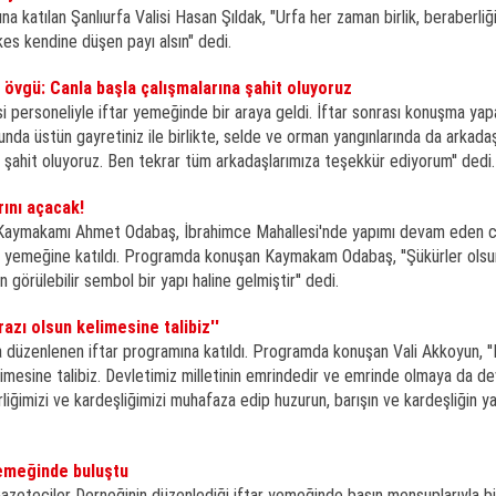
 katılan Şanlıurfa Valisi Hasan Şıldak, "Urfa her zaman birlik, beraberliği
es kendine düşen payı alsın" dedi.
e övgü: Canla başla çalışmalarına şahit oluyoruz
i personeliyle iftar yemeğinde bir araya geldi. İftar sonrası konuşma yap
unda üstün gayretiniz ile birlikte, selde ve orman yangınlarında da arkadaş
 şahit oluyoruz. Ben tekrar tüm arkadaşlarımıza teşekkür ediyorum'' dedi.
rını açacak!
it Kaymakamı Ahmet Odabaş, İbrahimce Mahallesi'nde yapımı devam eden c
tar yemeğine katıldı. Programda konuşan Kaymakam Odabaş, ''Şükürler olsu
 görülebilir sembol bir yapı haline gelmiştir'' dedi.
razı olsun kelimesine talibiz''
 düzenlenen iftar programına katıldı. Programda konuşan Vali Akkoyun, ''
elimesine talibiz. Devletimiz milletinin emrindedir ve emrinde olmaya da d
erliğimizi ve kardeşliğimizi muhafaza edip huzurun, barışın ve kardeşliğin y
yemeğinde buluştu
Gazeteciler Derneğinin düzenlediği iftar yemeğinde basın mensuplarıyla bi