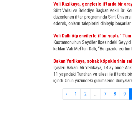
Vali Kızılkaya, gençlerle iftarda bir ara
Siirt Valisi ve Belediye Başkan Vekili Dr. K
düzenlenen iftar programında Siirt Üniversit
ederek, onların taleplerini dinleyip başarılar 
Vali Dallı öğrencilerle iftar yaptı: ''T
Kastamonu'nun Seydiler ilçesindeki Seyyid
katılan Vali Meftun Dallı, “Bu güzide eğitim
Bakan Yerlikaya, sokak köpeklerinin sal
İçişleri Bakanı Ali Yerlikaya, 14 ay önce Ank
11 yaşındaki Tunahan ve ailesi ile iftarda 
içindi. Onun yüzündeki gülümseme dünyalara
‹
1
2
...
7
8
9