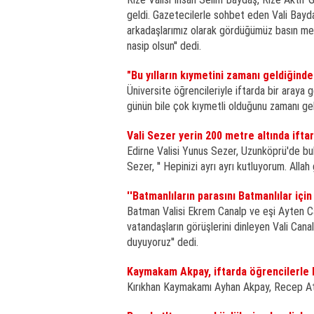
geldi. Gazetecilerle sohbet eden Vali Bayda
arkadaşlarımız olarak gördüğümüz basın men
nasip olsun'' dedi.
"Bu yılların kıymetini zamanı geldiğinde
Üniversite öğrencileriyle iftarda bir araya g
günün bile çok kıymetli olduğunu zamanı gel
Vali Sezer yerin 200 metre altında ifta
Edirne Valisi Yunus Sezer, Uzunköprü'de bulu
Sezer, '' Hepinizi ayrı ayrı kutluyorum. All
''Batmanlıların parasını Batmanlılar i
Batman Valisi Ekrem Canalp ve eşi Ayten Ca
vatandaşların görüşlerini dinleyen Vali Cana
duyuyoruz'' dedi.
Kaymakam Akpay, iftarda öğrencilerle 
Kırıkhan Kaymakamı Ayhan Akpay, Recep Ata