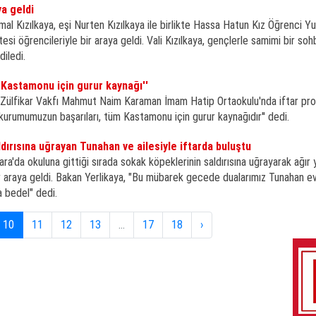
ya geldi
emal Kızılkaya, eşi Nurten Kızılkaya ile birlikte Hassa Hatun Kız Öğrenci Y
esi öğrencileriyle bir araya geldi. Vali Kızılkaya, gençlerle samimi bir soh
diledi.
üm Kastamonu için gurur kaynağı''
 Zülfikar Vakfı Mahmut Naim Karaman İmam Hatip Ortaokulu'nda iftar pr
 kurumumuzun başarıları, tüm Kastamonu için gurur kaynağıdır'' dedi.
dırısına uğrayan Tunahan ve ailesiyle iftarda buluştu
ara'da okuluna gittiği sırada sokak köpeklerinin saldırısına uğrayarak ağır 
bir araya geldi. Bakan Yerlikaya, "Bu mübarek gecede dualarımız Tunahan e
 bedel" dedi.
10
11
12
13
...
17
18
›