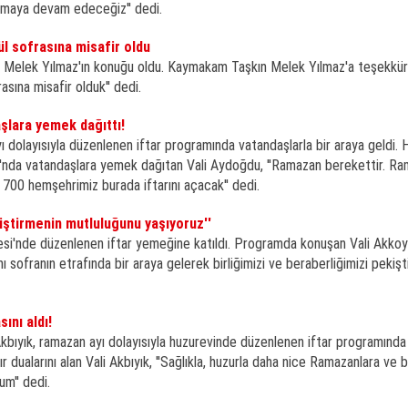
 olmaya devam edeceğiz'' dedi.
 sofrasına misafir oldu
 Melek Yılmaz'ın konuğu oldu. Kaymakam Taşkın Melek Yılmaz'a teşekkür
sına misafir olduk'' dedi.
şlara yemek dağıttı!
dolayısıyla düzenlenen iftar programında vatandaşlarla bir araya geldi. 
sı'nda vatandaşlara yemek dağıtan Vali Aydoğdu, ''Ramazan berekettir. R
700 hemşehrimiz burada iftarını açacak'' dedi.
kiştirmenin mutluluğunu yaşıyoruz''
çesi'nde düzenlenen iftar yemeğine katıldı. Programda konuşan Vali Akkoy
 sofranın etrafında bir araya gelerek birliğimizi ve beraberliğimizi pekiş
ını aldı!
Akbıyık, ramazan ayı dolayısıyla huzurevinde düzenlenen iftar programında 
ır dualarını alan Vali Akbıyık, ''Sağlıkla, huzurla daha nice Ramazanlara ve
m'' dedi.