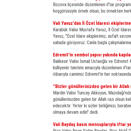
Bozova ilçesinde düzenlenen iftar programına
hoşgörüsüyle örnek olsun, bu örnekten herk
Vali Yavuz'dan İl Özel İdaresi ekiplerin
Karabük Valisi Mustafa Yavuz, İl Özel İdares
Yavuz, ''Özel İdare ekiplerimiz, asfalt sezon
sahada görüyoruz. Canla başla çalışmalarına
Edremit'in sembol yapısı yakında kapıla
Balıkesir Valisi İsmail Ustaoğlu ve Edrem
külliyenin tanıtımı amacıyla düzenlenen if
itibarıyla camimiz Edremit'in her noktasından
''Bizler gönüllerinizden gelen bir Allah 
Mardin Valisi Tuncay Akkoyun, Mazıdağı'nda
gönüllerinizden gelen bir Allah razı olsun k
edecektir. Yeter ki sizler birliğimizi, berab
olmaya devam edin'' dedi.
Vali Baydaş basın mensuplarıyla iftar 
Rize Valisi İhsan Selim Baydaş, Rize Aktif 