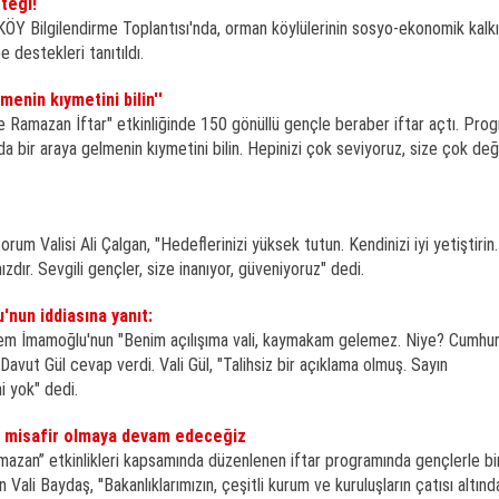
teği!
ÖY Bilgilendirme Toplantısı'nda, orman köylülerinin sosyo-ekonomik kalk
 destekleri tanıtıldı.
menin kıymetini bilin''
 Ramazan İftar" etkinliğinde 150 gönüllü gençle beraber iftar açtı. Pro
nda bir araya gelmenin kıymetini bilin. Hepinizi çok seviyoruz, size çok de
orum Valisi Ali Çalgan, "Hedeflerinizi yüksek tutun. Kendinizi iyi yetiştirin
zdır. Sevgili gençler, size inanıyor, güveniyoruz" dedi.
'nun iddiasına yanıt:
rem İmamoğlu'nun "Benim açılışıma vali, kaymakam gelemez. Niye? Cumhu
i Davut Gül cevap verdi. Vali Gül, "Talihsiz bir açıklama olmuş. Sayın
 yok" dedi.
na misafir olmaya devam edeceğiz
mazan” etkinlikleri kapsamında düzenlenen iftar programında gençlerle bi
 Vali Baydaş, ''Bakanlıklarımızın, çeşitli kurum ve kuruluşların çatısı altınd