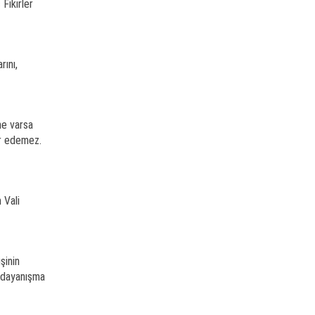
 Fikirler
rını,
ne varsa
âr edemez.
 Vali
şinin
e dayanışma