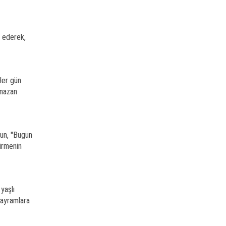
 ederek,
Her gün
amazan
un, ''Bugün
tirmenin
yaşlı
 bayramlara