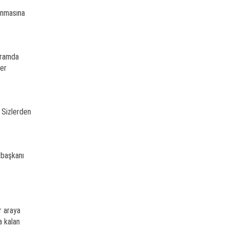
ınmasına
gramda
ğer
. Sizlerden
rbaşkanı
r araya
a kalan