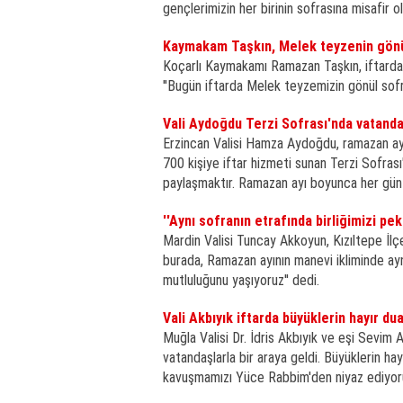
gençlerimizin her birinin sofrasına misafir
Kaymakam Taşkın, Melek teyzenin gönül
Koçarlı Kaymakamı Ramazan Taşkın, iftarda
''Bugün iftarda Melek teyzemizin gönül sofra
Vali Aydoğdu Terzi Sofrası'nda vatanda
Erzincan Valisi Hamza Aydoğdu, ramazan ayı 
700 kişiye iftar hizmeti sunan Terzi Sofra
paylaşmaktır. Ramazan ayı boyunca her gün 
''Aynı sofranın etrafında birliğimizi pe
Mardin Valisi Tuncay Akkoyun, Kızıltepe İl
burada, Ramazan ayının manevi ikliminde aynı
mutluluğunu yaşıyoruz'' dedi.
Vali Akbıyık iftarda büyüklerin hayır duas
Muğla Valisi Dr. İdris Akbıyık ve eşi Sevim 
vatandaşlarla bir araya geldi. Büyüklerin hay
kavuşmamızı Yüce Rabbim'den niyaz ediyoru