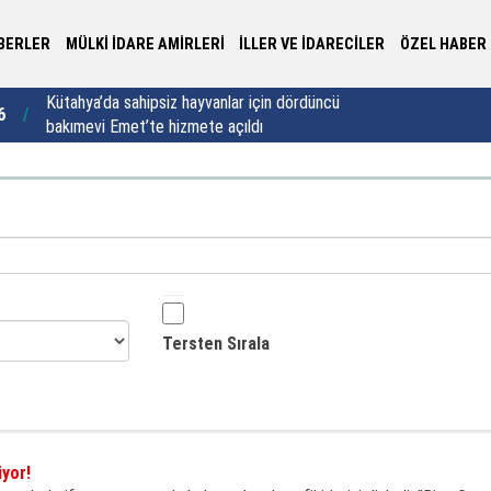
BERLER
MÜLKİ İDARE AMİRLERİ
İLLER VE İDARECİLER
ÖZEL HABER
Yalova Valisi Usta’dan 30 yıllık vefa buluşması:
Va
6
22:44
"Vefa sadece bir semt adı değildir"
sa
Tersten Sırala
iyor!