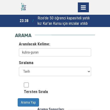
klara ekran
Rize’de 50 öğrenci kapasiteli yatılı
V
23:38
22:35
kız Kur’an Kursu için imzalar atıldı
"
ş
ARAMA
Aranılacak Kelime:
Sıralama
Tersten Sırala
Arama Yap
Arama Sonuçları