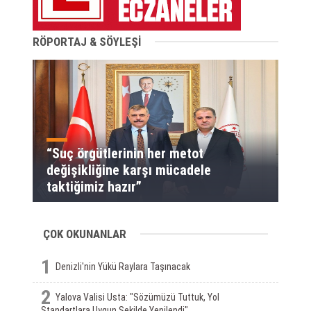
RÖPORTAJ & SÖYLEŞİ
“Suç örgütlerinin her metot
değişikliğine karşı mücadele
taktiğimiz hazır”
ÇOK OKUNANLAR
1
Denizli'nin Yükü Raylara Taşınacak
2
Yalova Valisi Usta: "Sözümüzü Tuttuk, Yol
Standartlara Uygun Şekilde Yenilendi"