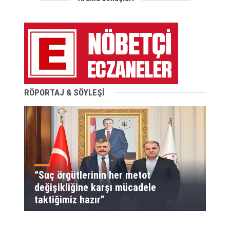
RÖPORTAJ & SÖYLEŞİ
“Suç örgütlerinin her metot
değişikliğine karşı mücadele
taktiğimiz hazır”