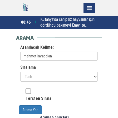
Kütahya’da sahipsiz hayvanlar için
Y
 hız kesmiyor
00:46
23:46
dördüncü bakımevi Emet’te
hizmete açıldı
a
ARAMA
Aranılacak Kelime:
Sıralama
Tersten Sırala
Arama Yap
Arama Sonuçları