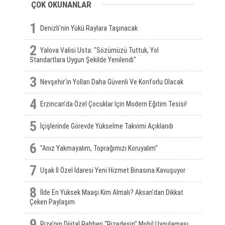
ÇOK OKUNANLAR
1
Denizli'nin Yükü Raylara Taşınacak
2
Yalova Valisi Usta: "Sözümüzü Tuttuk, Yol
Standartlara Uygun Şekilde Yenilendi"
3
Nevşehir’in Yolları Daha Güvenli Ve Konforlu Olacak
4
Erzincan’da Özel Çocuklar Için Modern Eğitim Tesisi!
5
İçişlerinde Görevde Yükselme Takvimi Açıklandı
6
"Anız Yakmayalım, Toprağımızı Koruyalım"
7
Uşak İl Özel İdaresi Yeni Hizmet Binasına Kavuşuyor
8
İlde En Yüksek Maaşı Kim Almalı? Aksan'dan Dikkat
Çeken Paylaşım
9
Rize’nin Dijital Rehberi “Rizedesin” Mobil Uygulaması