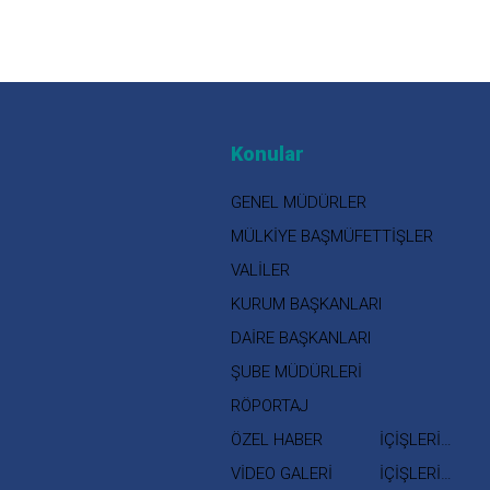
Konular
GENEL MÜDÜRLER
MÜLKİYE BAŞMÜFETTİŞLER
VALİLER
KURUM BAŞKANLARI
DAİRE BAŞKANLARI
ŞUBE MÜDÜRLERİ
RÖPORTAJ
ÖZEL HABER
İÇİŞLERİ
BAKANI
VİDEO GALERİ
İÇİŞLERİ