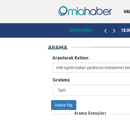
HA
ın
11:26
Bingöl’de, Alzheimer hastaları için "dijital güvence"
SONDAKİKA
18:0
ARAMA
Aranılacak Kelime:
Sıralama
Arama Yap
Arama Sonuçları