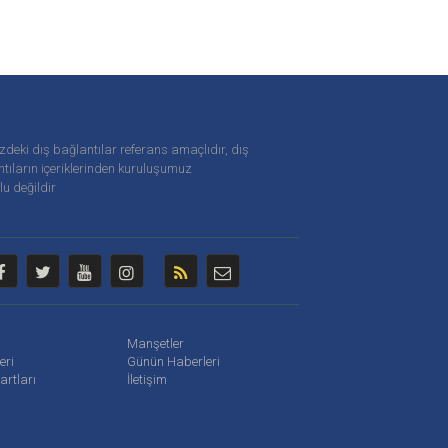
zdeki dış bağlantılar referans amaçlıdır, dış
tıların içeriklerinden
kuruluşumuz
u değildir
Manşetler
leri
Günün Haberleri
artları
İletişim