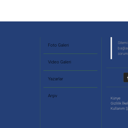
Sitemi
Foto Galeri
bağlan
soruml
Video Galeri
Yazarlar
Arşiv
Künye
Gizlilik İlke
Kullanım Ş