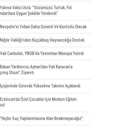
Yalova Valisi Usta: "Sözümüzü Tuttuk, Yol
ndartlara Uygun Şekilde Yenilendi"
Nevşehir’in Yolları Daha Güvenli Ve Konforlu Olacak
Niğde Valiliği’nden Küçükbaş Hayvancılığa Destek
Vali Canbolat, YİKOB'da Yatırımları Masaya Yatırdı
Bakan Yardımcısı Ayhan’dan Vali Karacan’a
çmiş Olsun" Ziyareti
İçişlerinde Görevde Yükselme Takvimi Açıklandı
Erzincan’da Özel Çocuklar Için Modern Eğitim
isi!
“Hiçbir Suç Yapılanmasına Alan Bırakmayacağız”