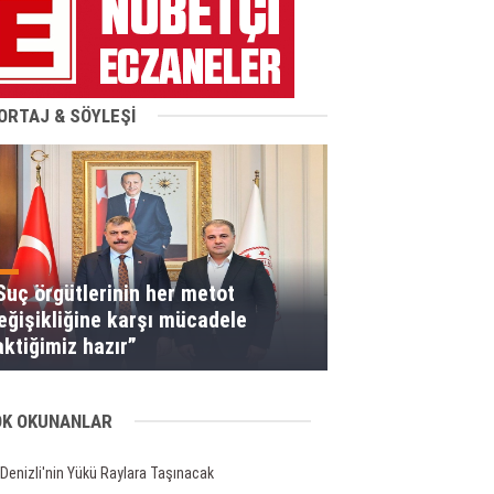
ORTAJ & SÖYLEŞİ
Suç örgütlerinin her metot
eğişikliğine karşı mücadele
aktiğimiz hazır”
OK OKUNANLAR
Denizli'nin Yükü Raylara Taşınacak