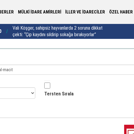
BERLER
MÜLKİ İDARE AMİRLERİ
İLLER VE İDARECİLER
ÖZEL HABER
Vali Köşger, sahipsiz hayvanlarda 2 soruna dikkat
0
17:00
“M
çekti: “Çip kaydını sildirip sokağa bırakıyorlar”
Tersten Sırala