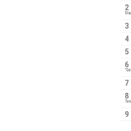
2
Sta
3
4
5
6
"Ge
7
8
Tes
9