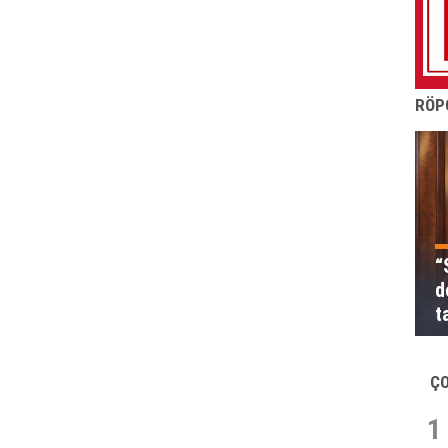
RÖP
“
d
t
Ç
1