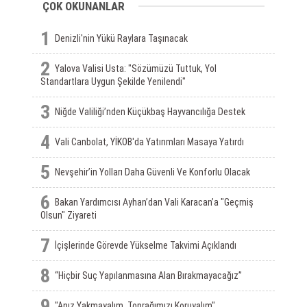
ÇOK OKUNANLAR
1
Denizli'nin Yükü Raylara Taşınacak
2
Yalova Valisi Usta: "Sözümüzü Tuttuk, Yol
Standartlara Uygun Şekilde Yenilendi"
3
Niğde Valiliği’nden Küçükbaş Hayvancılığa Destek
4
Vali Canbolat, YİKOB'da Yatırımları Masaya Yatırdı
5
Nevşehir’in Yolları Daha Güvenli Ve Konforlu Olacak
6
Bakan Yardımcısı Ayhan’dan Vali Karacan’a "Geçmiş
Olsun" Ziyareti
7
İçişlerinde Görevde Yükselme Takvimi Açıklandı
8
“Hiçbir Suç Yapılanmasına Alan Bırakmayacağız”
9
"Anız Yakmayalım, Toprağımızı Koruyalım"