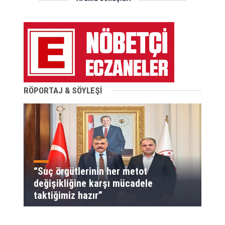
RÖPORTAJ & SÖYLEŞİ
“Suç örgütlerinin her metot
değişikliğine karşı mücadele
taktiğimiz hazır”