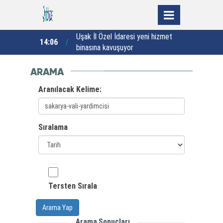
 Türk’lerin
Uşak İl Özel İdaresi yeni hizmet
G
14:06
12:49
binasına kavuşuyor
ARAMA
Aranılacak Kelime:
Sıralama
Tersten Sırala
Arama Yap
Arama Sonuçları