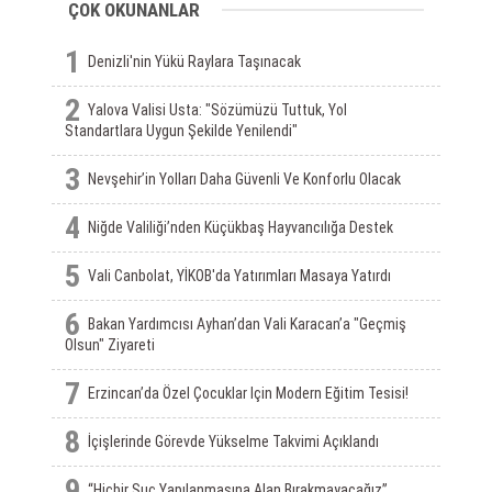
ÇOK OKUNANLAR
1
Denizli'nin Yükü Raylara Taşınacak
2
Yalova Valisi Usta: "Sözümüzü Tuttuk, Yol
Standartlara Uygun Şekilde Yenilendi"
3
Nevşehir’in Yolları Daha Güvenli Ve Konforlu Olacak
4
Niğde Valiliği’nden Küçükbaş Hayvancılığa Destek
5
Vali Canbolat, YİKOB'da Yatırımları Masaya Yatırdı
6
Bakan Yardımcısı Ayhan’dan Vali Karacan’a "Geçmiş
Olsun" Ziyareti
7
Erzincan’da Özel Çocuklar Için Modern Eğitim Tesisi!
8
İçişlerinde Görevde Yükselme Takvimi Açıklandı
9
“Hiçbir Suç Yapılanmasına Alan Bırakmayacağız”