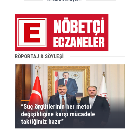
RÖPORTAJ & SÖYLEŞİ
“Suç örgütlerinin her metot
değişikliğine karşı mücadele
taktiğimiz hazır”