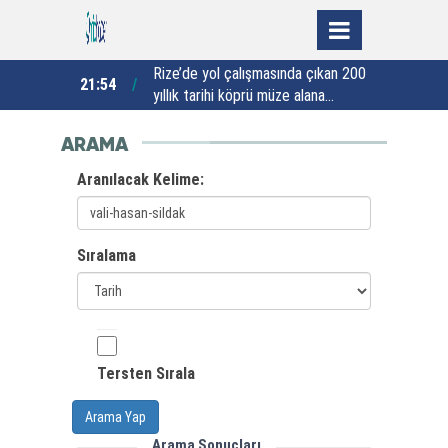
yaz tatilini
Rize’de yol çalışmasında çıkan 200
G
21:54
21:00
yıllık tarihi köprü müze alana
s
dönüştürülüyor
ARAMA
Aranılacak Kelime:
Sıralama
Tersten Sırala
Arama Yap
Arama Sonuçları