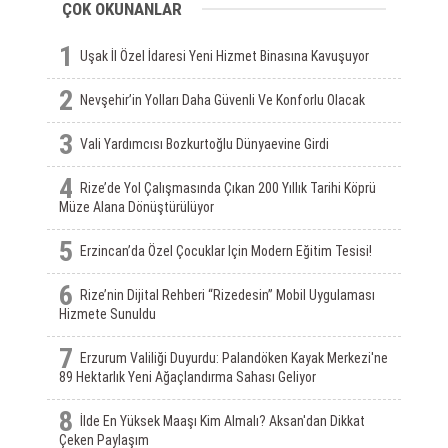
ÇOK OKUNANLAR
1
Uşak İl Özel İdaresi Yeni Hizmet Binasına Kavuşuyor
2
Nevşehir’in Yolları Daha Güvenli Ve Konforlu Olacak
3
Vali Yardımcısı Bozkurtoğlu Dünyaevine Girdi
4
Rize’de Yol Çalışmasında Çıkan 200 Yıllık Tarihi Köprü
Müze Alana Dönüştürülüyor
5
Erzincan’da Özel Çocuklar Için Modern Eğitim Tesisi!
6
Rize’nin Dijital Rehberi “Rizedesin” Mobil Uygulaması
Hizmete Sunuldu
7
Erzurum Valiliği Duyurdu: Palandöken Kayak Merkezi'ne
89 Hektarlık Yeni Ağaçlandırma Sahası Geliyor
8
İlde En Yüksek Maaşı Kim Almalı? Aksan'dan Dikkat
Çeken Paylaşım