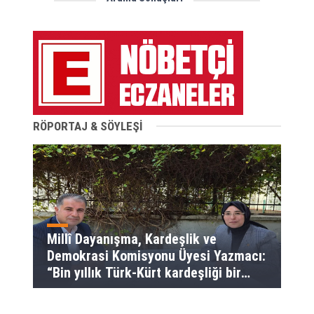
RÖPORTAJ & SÖYLEŞİ
Millî Dayanışma, Kardeşlik ve
Demokrasi Komisyonu Üyesi Yazmacı:
“Bin yıllık Türk-Kürt kardeşliği bir
slogan değil, bu toprakların
gerçeğidir”