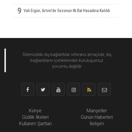
9
Vali Ergün, Artvin’de Sezonun Ilk Bal Hasadına Katıldı
Sitemizdeki dış bağlantılar referans amaçlıdır, dış
bağlantıların içeriklerinden
kuruluşumuz
sorumlu değildir
Künye
Manşetler
Gizlilik İlkeleri
Günün Haberleri
Kullanım Şartları
İletişim