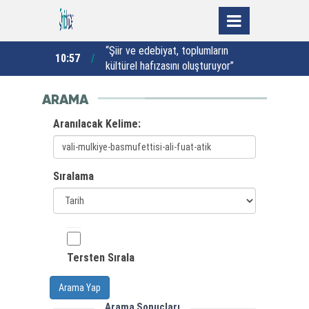
nları
“Şiir ve edebiyat, toplumların
10:57
10:37
ret etti
kültürel hafızasını oluşturuyor”
ARAMA
Aranılacak Kelime:
Sıralama
Tersten Sırala
Arama Yap
Arama Sonuçları