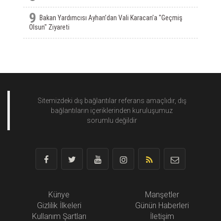
9
Bakan Yardımcısı Ayhan’dan Vali Karacan’a "Geçmiş
Olsun" Ziyareti
Sitemizdeki dış bağlantılar referans amaçlıdır, dış
bağlantıların içeriklerinden
kuruluşumuz
sorumlu değildir
Künye
Manşetler
Gizlilik İlkeleri
Günün Haberleri
Kullanım Şartları
İletişim