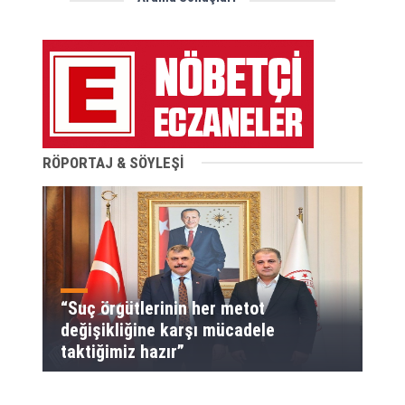
RÖPORTAJ & SÖYLEŞİ
“Suç örgütlerinin her metot
değişikliğine karşı mücadele
taktiğimiz hazır”