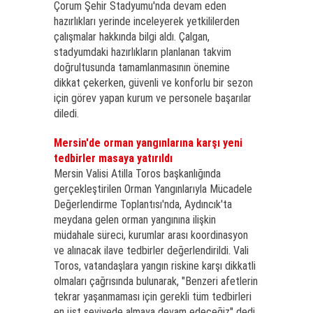
Çorum Şehir Stadyumu'nda devam eden
hazırlıkları yerinde inceleyerek yetkililerden
çalışmalar hakkında bilgi aldı. Çalgan,
stadyumdaki hazırlıkların planlanan takvim
doğrultusunda tamamlanmasının önemine
dikkat çekerken, güvenli ve konforlu bir sezon
için görev yapan kurum ve personele başarılar
diledi.
Mersin'de orman yangınlarına karşı yeni
tedbirler masaya yatırıldı
Mersin Valisi Atilla Toros başkanlığında
gerçekleştirilen Orman Yangınlarıyla Mücadele
Değerlendirme Toplantısı'nda, Aydıncık'ta
meydana gelen orman yangınına ilişkin
müdahale süreci, kurumlar arası koordinasyon
ve alınacak ilave tedbirler değerlendirildi. Vali
Toros, vatandaşlara yangın riskine karşı dikkatli
olmaları çağrısında bulunarak, "Benzeri afetlerin
tekrar yaşanmaması için gerekli tüm tedbirleri
en üst seviyede almaya devam edeceğiz" dedi.