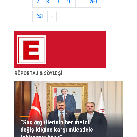
7
8
9
10
...
260
261
›
RÖPORTAJ & SÖYLEŞİ
“Suç örgütlerinin her metot
değişikliğine karşı mücadele