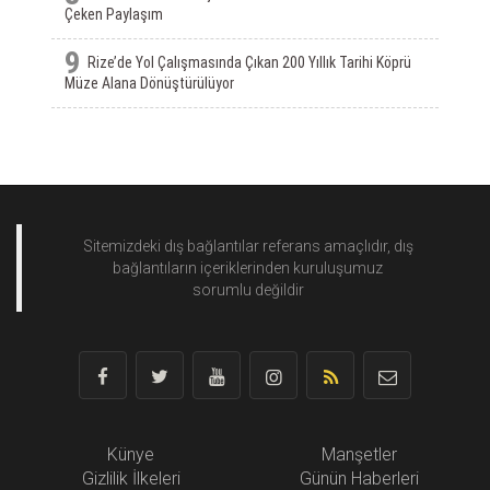
Çeken Paylaşım
9
Rize’de Yol Çalışmasında Çıkan 200 Yıllık Tarihi Köprü
Müze Alana Dönüştürülüyor
Sitemizdeki dış bağlantılar referans amaçlıdır, dış
bağlantıların içeriklerinden
kuruluşumuz
sorumlu değildir
Künye
Manşetler
Gizlilik İlkeleri
Günün Haberleri