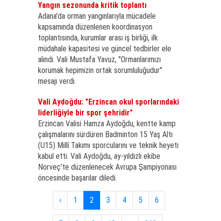
Yangın sezonunda kritik toplantı
Adana'da orman yangınlarıyla mücadele
kapsamında düzenlenen koordinasyon
toplantısında, kurumlar arası iş birliği, ilk
müdahale kapasitesi ve güncel tedbirler ele
alındı. Vali Mustafa Yavuz, "Ormanlarımızı
korumak hepimizin ortak sorumluluğudur"
mesajı verdi.
Vali Aydoğdu: "Erzincan okul sporlarındaki
liderliğiyle bir spor şehridir"
Erzincan Valisi Hamza Aydoğdu, kentte kamp
çalışmalarını sürdüren Badminton 15 Yaş Altı
(U15) Millî Takımı sporcularını ve teknik heyeti
kabul etti. Vali Aydoğdu, ay-yıldızlı ekibe
Norveç’te düzenlenecek Avrupa Şampiyonası
öncesinde başarılar diledi.
‹
1
2
3
4
5
6