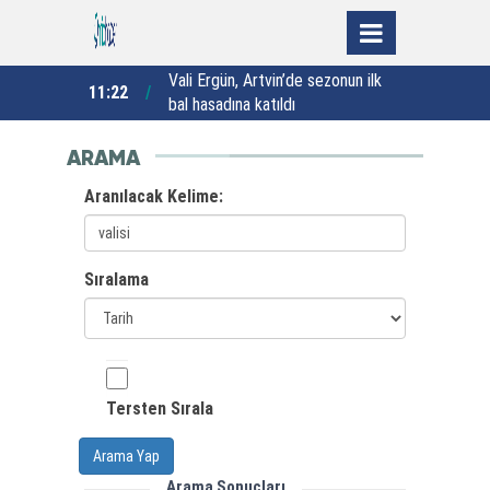
eri
Vali Ergün, Artvin’de sezonun ilk
11:22
10:12
mızı verimli
bal hasadına katıldı
ARAMA
Aranılacak Kelime:
Sıralama
Tersten Sırala
Arama Yap
Arama Sonuçları