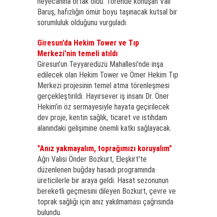
heyecanına ortak oldu. Törende konuşan Vali
Baruş, hafızlığın ömür boyu taşınacak kutsal bir
sorumluluk olduğunu vurguladı.
Giresun’da Hekim Tower ve Tıp
Merkezi’nin temeli atıldı
Giresun’un Teyyaredüzü Mahallesi’nde inşa
edilecek olan Hekim Tower ve Ömer Hekim Tıp
Merkezi projesinin temel atma törenleşmesi
gerçekleştirildi. Hayırsever iş insanı Dr. Öner
Hekim’in öz sermayesiyle hayata geçirilecek
dev proje, kentin sağlık, ticaret ve istihdam
alanındaki gelişimine önemli katkı sağlayacak.
"Anız yakmayalım, toprağımızı koruyalım"
Ağrı Valisi Önder Bozkurt, Eleşkirt'te
düzenlenen buğday hasadı programında
üreticilerle bir araya geldi. Hasat sezonunun
bereketli geçmesini dileyen Bozkurt, çevre ve
toprak sağlığı için anız yakılmaması çağrısında
bulundu.