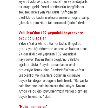
ziyaret ederek pazarcı esnafı ve vatandaşlarla
bir araya geldi. Yerel üreticilerin tezgâhlarını
tek tek inceleyen Vali Duru, "Çiftçimizin,
özellikle de kadın üreticilerimizin emeğine sahip
çıkmak hepimizin ortak sorumluluğudur" dedi.
Vali Usta'dan 102 yaşındaki hayırsevere
övgü dolu sözler
Yalova Valisi Ahmet Hamdi Usta, Bingöl'de
görev yaptığı dönemde annesi ve babası adına
24 derslikli okul yaptıran 102 yaşındaki
hayırsever Kazım Demircioğlu'nu Valilikte
ağırladı. Usta, 6 ayda tamamlanan okul
projesiyle örnek olan Demircioğlu'nun vefası,
üretkenliği ve insanlara dokunan kişiliğiyle
büyük bir değer olduğunu belirterek, "Bu yaşta
hala üretiyor, hala insanlara dokunuyor. Kazım
Amca ve bu gibi büyüklerimizin varlığı bizim en
büyük hazinemiz" dedi.
“Hudut namustur”