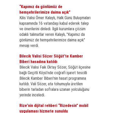
“Kapımız da gönlümüz de
hemşehrilerimize daima açık”
Kilis Valisi Ömer Kalaylı, Halk Günü Buluşmaları
kapsamında 16 vatandaşı kabul ederek talep
ve önerilerini dinledi. İlgili kurumlara çözüm
odaklı talimatlar veren Kalaylı, "Kapımız da
gönlümüz de hemşehrilerimize daima açık"
mesajı verdi.
Bilecik Valisi Sözer Söğüt’te Kamber
Biberi hasadına katıldı
Bilecik Valisi Faik Oktay Sözer, Söğüt ilçesine
bağlı Geçitli Köyü’nde coğrafi işaret tescilli
Bilecik Kamber Biberi'nin hasat programına
katıldı. Vali Sözer, ata tohumuyla üretilen
biberin tarladan sofralara uzanan yolculuğunu
yerinde inceledi.
Rize’nin dijital rehberi “Rizedesin” mobil
uygulaması hizmete sunuldu