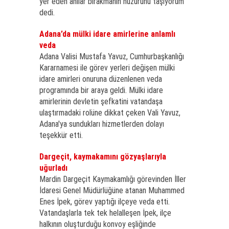
yer eden anılar bırakmanın huzurunu taşıyorum"
dedi.
Adana’da mülki idare amirlerine anlamlı
veda
Adana Valisi Mustafa Yavuz, Cumhurbaşkanlığı
Kararnamesi ile görev yerleri değişen mülki
idare amirleri onuruna düzenlenen veda
programında bir araya geldi. Mülki idare
amirlerinin devletin şefkatini vatandaşa
ulaştırmadaki rolüne dikkat çeken Vali Yavuz,
Adana'ya sundukları hizmetlerden dolayı
teşekkür etti.
Dargeçit, kaymakamını gözyaşlarıyla
uğurladı
Mardin Dargeçit Kaymakamlığı görevinden İller
İdaresi Genel Müdürlüğüne atanan Muhammed
Enes İpek, görev yaptığı ilçeye veda etti.
Vatandaşlarla tek tek helalleşen İpek, ilçe
halkının oluşturduğu konvoy eşliğinde