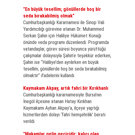
"En büyük tesellim; gönüllerde hoş bir
seda bırakabilmiş olmak"
Cumhurbaşkanlığı Kararnamesi ile Sinop Vali
Yardımcılığı görevine atanan Dr. Muhammed
Serkan Şahin için Haliliye Hükümet Konağı
önünde veda programı düzenlendi. Programda
vatandaşlar, görev süresi boyunca yürüttüğü
çalışmalar dolayısıyla Şahin’e teşekkür ederken,
Şahin ise “Haliliye’den ayrılırken en büyük
tesellim; gönüllerde hoş bir seda bırakabilmiş
olmaktır” ifadelerini kullandı.
Kaymakam Akpay, artık fahri bir Kırıkhanlı
Cumhurbaşkanlığı kararnamesiyle Bursa’nın
İnegöl ilçesine atanan Hatay Kırıkhan
Kaymakamı Ayhan Akpay’a, ilçeye yaptığı
hizmetlerden dolayı ‘fahri hemşehrilik’ beratı
verildi.
"Makamlar gelip geçicidir; kalıcı olan,