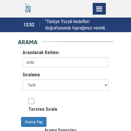
n gelişiyor
"Türkiye Yüzyılı hedefleri
12:52
11:22
doğrultusunda toprağımızı verimli
b
kullanmalıyız"
ARAMA
Aranılacak Kelime:
Sıralama
Tersten Sırala
Arama Yap
Arama Sonuçları