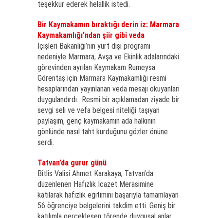
teşekkür ederek helallik istedi.
Bir Kaymakamın bıraktığı derin iz: Marmara
Kaymakamlığı'ndan şiir gibi veda
İçişleri Bakanlığı’nın yurt dışı programı
nedeniyle Marmara, Avşa ve Ekinlik adalarındaki
görevinden ayrılan Kaymakam Rumeysa
Görentaş için Marmara Kaymakamlığı resmi
hesaplarından yayınlanan veda mesajı okuyanları
duygulandırdı.. Resmi bir açıklamadan ziyade bir
sevgi seli ve vefa belgesi niteliği taşıyan
paylaşım, genç kaymakamın ada halkının
gönlünde nasıl taht kurduğunu gözler önüne
serdi.
Tatvan’da gurur günü
Bitlis Valisi Ahmet Karakaya, Tatvan’da
düzenlenen Hafızlık İcazet Merasimine
katılarak hafızlık eğitimini başarıyla tamamlayan
56 öğrenciye belgelerini takdim etti. Geniş bir
katılımla gerçekleşen törende duygusal anlar