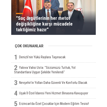
“Suç örgütlerinin her metot
değişikliğine karşı mücadele
taktiğimiz hazır”
ÇOK OKUNANLAR
1
Denizli'nin Yükü Raylara Taşınacak
2
Yalova Valisi Usta: "Sözümüzü Tuttuk, Yol
Standartlara Uygun Şekilde Yenilendi"
3
Nevşehir’in Yolları Daha Güvenli Ve Konforlu Olacak
4
Uşak İl Özel İdaresi Yeni Hizmet Binasına Kavuşuyor
5
Erzincan’da Özel Çocuklar Için Modern Eğitim Tesisi!