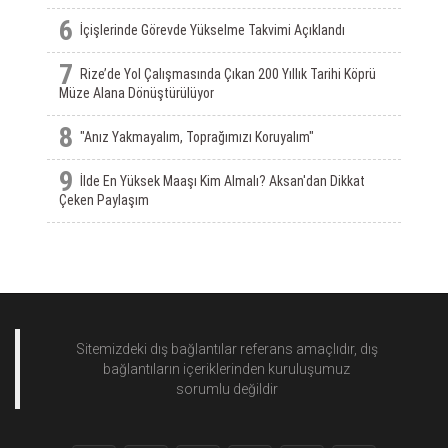
6
İçişlerinde Görevde Yükselme Takvimi Açıklandı
7
Rize’de Yol Çalışmasında Çıkan 200 Yıllık Tarihi Köprü
Müze Alana Dönüştürülüyor
8
"Anız Yakmayalım, Toprağımızı Koruyalım"
9
İlde En Yüksek Maaşı Kim Almalı? Aksan'dan Dikkat
Çeken Paylaşım
Sitemizdeki dış bağlantılar referans amaçlıdır, dış
bağlantıların içeriklerinden
kuruluşumuz
sorumlu değildir