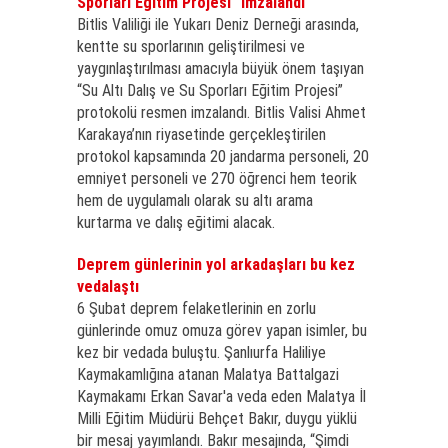
Sporları Eğitim Projesi" imzalandı
Bitlis Valiliği ile Yukarı Deniz Derneği arasında,
kentte su sporlarının geliştirilmesi ve
yaygınlaştırılması amacıyla büyük önem taşıyan
“Su Altı Dalış ve Su Sporları Eğitim Projesi”
protokolü resmen imzalandı. Bitlis Valisi Ahmet
Karakaya’nın riyasetinde gerçekleştirilen
protokol kapsamında 20 jandarma personeli, 20
emniyet personeli ve 270 öğrenci hem teorik
hem de uygulamalı olarak su altı arama
kurtarma ve dalış eğitimi alacak.
Deprem günlerinin yol arkadaşları bu kez
vedalaştı
6 Şubat deprem felaketlerinin en zorlu
günlerinde omuz omuza görev yapan isimler, bu
kez bir vedada buluştu. Şanlıurfa Haliliye
Kaymakamlığına atanan Malatya Battalgazi
Kaymakamı Erkan Savar'a veda eden Malatya İl
Milli Eğitim Müdürü Behçet Bakır, duygu yüklü
bir mesaj yayımlandı. Bakır mesajında, “Şimdi