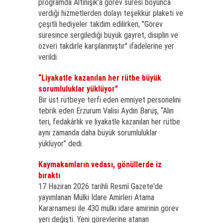
programda Altınışık'a görev süresi boyunca
verdiği hizmetlerden dolayı teşekkür plaketi ve
çeşitli hediyeler takdim edilirken, "Görev
süresince sergilediği büyük gayret, disiplin ve
özveri takdirle karşılanmıştır" ifadelerine yer
verildi.
“Liyakatle kazanılan her rütbe büyük
sorumluluklar yüklüyor”
Bir üst rütbeye terfi eden emniyet personelini
tebrik eden Erzurum Valisi Aydın Baruş, “Alın
teri, fedakârlık ve liyakatle kazanılan her rütbe
aynı zamanda daha büyük sorumluluklar
yüklüyor” dedi.
Kaymakamların vedası, gönüllerde iz
bıraktı
17 Haziran 2026 tarihli Resmî Gazete'de
yayımlanan Mülki İdare Amirleri Atama
Kararnamesi ile 430 mülki idare amirinin görev
yeri değişti. Yeni görevlerine atanan