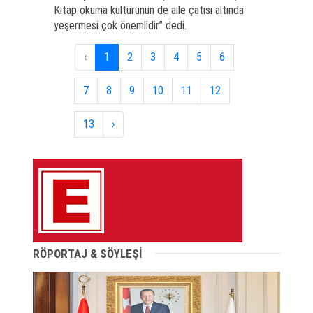
Kitap okuma kültürünün de aile çatısı altında
yeşermesi çok önemlidir” dedi.
‹
1
2
3
4
5
6
7
8
9
10
11
12
13
›
RÖPORTAJ & SÖYLEŞİ