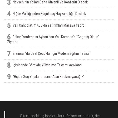
3
Nevşehir’in Yolları Daha Güvenli Ve Konforlu Olacak
4
Niğde Valiliği’nden Küçükbaş Hayvancılığa Destek
5
Vali Canbolat, YİKOB'da Yatırımları Masaya Yatırdı
6
Bakan Yardımcısı Ayhan’dan Vali Karacan’a "Geçmiş Olsun"
Ziyareti
7
Erzincan’da Özel Çocuklar Için Modern Eğitim Tesisi!
8
İçişlerinde Görevde Yükselme Takvimi Açıklandı
9
“Hiçbir Suç Yapılanmasına Alan Bırakmayacağız”
Sitemizdeki dış bağlantılar referans amaçlıdır, dış