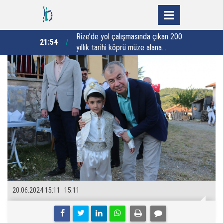
nda çıkan 200
Giresun Valiliği'nden fındık
21:00
20:01
e alana
sezonunda "Boğulma" uyarısı!
20.06.2024 15:11
15:11