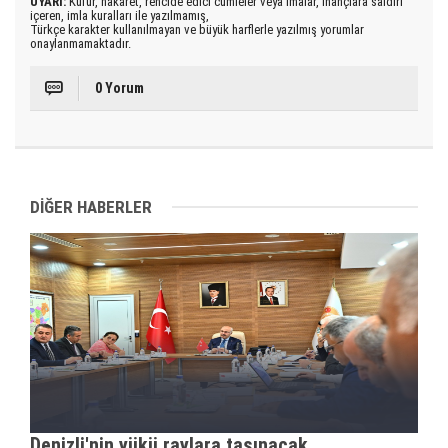
UYARI:
Küfür, hakaret, rencide edici cümleler veya imalar, inançlara saldırı
içeren, imla kuralları ile yazılmamış,
Türkçe karakter kullanılmayan ve büyük harflerle yazılmış yorumlar
onaylanmamaktadır.
0 Yorum
DİĞER HABERLER
Denizli'nin yükü raylara taşınacak