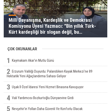
Millî Dayanışma, Kardeşlik ve Demokrasi
Komisyonu Üyesi Yazmacı: “Bin yıllık Türk-
Kürt kardeşliği bir slogan değil, bu
toprakların gerçeğidir”
ÇOK OKUNANLAR
1
Kaymakam Akar’ın Mutlu Günü
2
Erzurum Valiliği Duyurdu: Palandöken Kayak Merkezi'ne 89
Hektarlık Yeni Ağaçlandırma Sahası Geliyor
3
Uşak İl Özel İdaresi Yeni Hizmet Binasına Kavuşuyor
4
Vali Yardımcısı Bozkurtoğlu Dünyaevine Girdi
5
Nevşehir’in Yolları Daha Güvenli Ve Konforlu Olacak