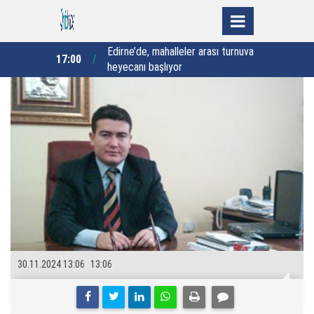
alleler arası turnuva
“Evlatlarımız için kaybedecek tek
15:41
15:0
ıyor
bir saniyemiz yok”
30.11.2024 13:06
13:06