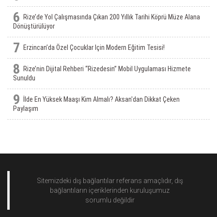
6
Rize’de Yol Çalışmasında Çıkan 200 Yıllık Tarihi Köprü Müze Alana
Dönüştürülüyor
7
Erzincan’da Özel Çocuklar Için Modern Eğitim Tesisi!
8
Rize’nin Dijital Rehberi “Rizedesin” Mobil Uygulaması Hizmete
Sunuldu
9
İlde En Yüksek Maaşı Kim Almalı? Aksan'dan Dikkat Çeken
Paylaşım
Sitemizdeki dış bağlantılar referans amaçlıdır, dış
bağlantıların içeriklerinden
kuruluşumuz
sorumlu değildir