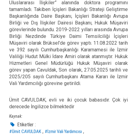
Uluslararası İlişkiler” alanında doktora programını
tamamladı. Takiben İçişleri Bakanlığı Strateji Geliştirme
Başkanlığında Daire Başkanı, İçişleri Bakanlığı Avrupa
Birliği ve Dış İlişkiler Dairesi Başkanı, Hukuk Müşaviri
görevlerinde bulundu. 2019-2022 yılları arasında Avrupa
Birliği Nezdinde Türkiye Daimi Temsilciliği İçişleri
Müşaviri olarak Brüksel’de görev yaptı. 11.08.2022 tarih
ve 392 sayılı Cumhurbaşkanlığı Kararnamesi ile İzmir
Valiliği Hudut Mülki İdare Amiri olarak atanmıştır. Hukuk
Hizmetleri Genel Müdürlüğü Hukuk Müşaviri olarak
görev yapan Cavuldak, Son olarak,
27.05.2025 tarihli ve
2025/205 sayılı Cumhurbaşkanı Atama Kararı ile İzmir
Vali Yardımcılığı görevine getirildi.
Ümit CAVULDAK, evli ve iki çocuk babasıdır. Çok iyi
derecede İngilizce bilmektedir
Kaynak:
Etiketler :
,
,
#Ümit CAVULDAK
#İzmir Vali Yardımcısı