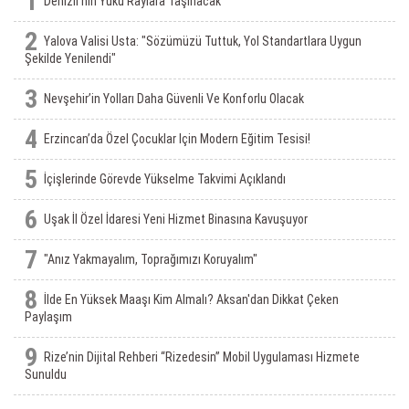
1
Denizli'nin Yükü Raylara Taşınacak
2
Yalova Valisi Usta: "Sözümüzü Tuttuk, Yol Standartlara Uygun
Şekilde Yenilendi"
3
Nevşehir’in Yolları Daha Güvenli Ve Konforlu Olacak
4
Erzincan’da Özel Çocuklar Için Modern Eğitim Tesisi!
5
İçişlerinde Görevde Yükselme Takvimi Açıklandı
6
Uşak İl Özel İdaresi Yeni Hizmet Binasına Kavuşuyor
7
"Anız Yakmayalım, Toprağımızı Koruyalım"
8
İlde En Yüksek Maaşı Kim Almalı? Aksan'dan Dikkat Çeken
Paylaşım
9
Rize’nin Dijital Rehberi “Rizedesin” Mobil Uygulaması Hizmete
Sunuldu