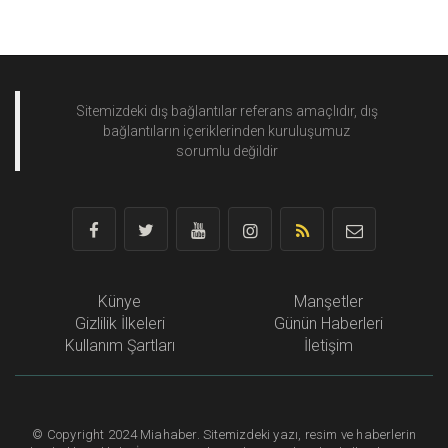
Sitemizdeki dış bağlantılar referans amaçlıdır, dış
bağlantıların içeriklerinden
kuruluşumuz
sorumlu değildir
Künye
Manşetler
Gizlilik İlkeleri
Günün Haberleri
Kullanım Şartları
İletişim
©
Copyright
2024 Miahaber. Sitemizdeki yazı, resim ve haberlerin