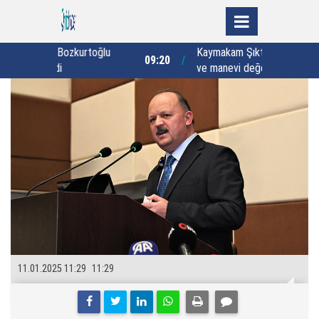
rtoğlu
Kaymakam Şıktaş, çocuklara milli
09:20
00:46
ve manevi değerleri hatırlattı
11.01.2025 11:29
11:29