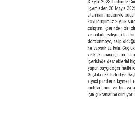
3 Eylül 2023 tarihinde Gü
ilçemizden 28 Mayıs 2025 
atanmam nedeniyle bugün it
koyulduğumuz 2 yıllık sü
çalıştım. İçlerinden biri
ve onlarla çalışmaktan büy
dertlenmeye, talip olduğ
ne yapsak az kalır. Güçlü
ve kalkınması için mesai 
içerisinde desteklerini h
yapan saygıdeğer mülki i
Güçlükonak Belediye Başk
siyasi partilerin kıymetli
muhtarlarıma ve tüm vata
için şükranlarımı sunuyorum