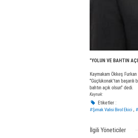
"YOLUN VE BAHTIN AÇ
Kaymakam Ökkeş Furkan Ka
"Güçlükonak'tan başarılı 
bahtın açık olsun" dedi.
Kaynak:
Etiketler :
,
#Şırnak Valisi Birol Ekici
#
İlgili Yöneticiler