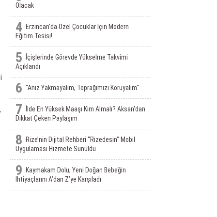
Olacak
4
Erzincan’da Özel Çocuklar Için Modern
Eğitim Tesisi!
5
İçişlerinde Görevde Yükselme Takvimi
Açıklandı
i
6
"Anız Yakmayalım, Toprağımızı Koruyalım"
v
7
,
İlde En Yüksek Maaşı Kim Almalı? Aksan'dan
Dikkat Çeken Paylaşım
8
Rize’nin Dijital Rehberi “Rizedesin” Mobil
Uygulaması Hizmete Sunuldu
9
Kaymakam Dolu, Yeni Doğan Bebeğin
Ihtiyaçlarını A’dan Z’ye Karşıladı