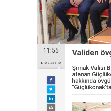
11:55
Validen öv
17.06.2025 11:55
Şırnak Valisi B
atanan Güçlük
hakkında övgü 
"Güçlükonak'ta