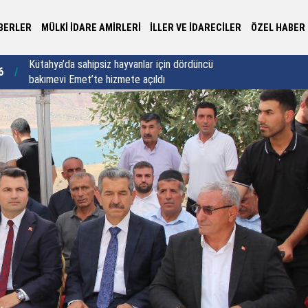
BERLER
MÜLKİ İDARE AMİRLERİ
İLLER VE İDARECİLER
ÖZEL HABER
Yalova Valisi Usta’dan 30 yıllık vefa buluşması:
Va
6
22:44
"Vefa sadece bir semt adı değildir"
sa