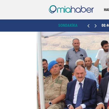
HA
Kütahya’da sahipsiz hayvanlar için dördüncü
00:46
SONDAKİKA
23:4
bakımevi Emet’te hizmete açıldı