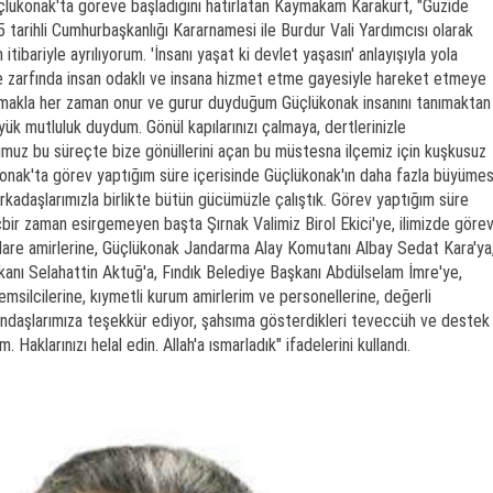
çlükonak'ta göreve başladığını hatırlatan Kaymakam Karakurt, "Güzide
tarihli Cumhurbaşkanlığı Kararnamesi ile Burdur Vali Yardımcısı olarak
ibariyle ayrılıyorum. 'İnsanı yaşat ki devlet yaşasın' anlayışıyla yola
re zarfında insan odaklı ve insana hizmet etme gayesiyle hareket etmeye
 olmakla her zaman onur ve gurur duyduğum Güçlükonak insanını tanımaktan
ük mutluluk duydum. Gönül kapılarınızı çalmaya, dertlerinizle
umuz bu süreçte bize gönüllerini açan bu müstesna ilçemiz için kuşkusuz
konak'ta görev yaptığım süre içerisinde Güçlükonak'ın daha fazla büyümes
arkadaşlarımızla birlikte bütün gücümüzle çalıştık. Görev yaptığım süre
içbir zaman esirgemeyen başta Şırnak Valimiz Birol Ekici'ye, ilimizde göre
dare amirlerine, Güçlükonak Jandarma Alay Komutanı Albay Sedat Kara'ya
anı Selahattin Aktuğ'a, Fındık Belediye Başkanı Abdülselam İmre'ye,
 temsilcilerine, kıymetli kurum amirlerim ve personellerine, değerli
ndaşlarımıza teşekkür ediyor, şahsıma gösterdikleri teveccüh ve destek
. Haklarınızı helal edin. Allah'a ısmarladık" ifadelerini kullandı.