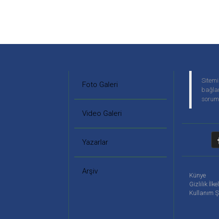
Sitemi
Foto Galeri
bağlan
soruml
Video Galeri
Yazarlar
Arşiv
Künye
Gizlilik İlke
Kullanım Ş