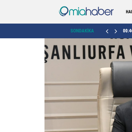
HA
Ordu'da yerli ve milli ikaz sistemi ağustosta
k”
00:46
SONDAKİKA
23:3
devrede