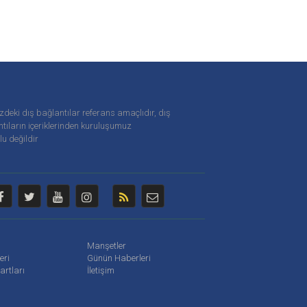
zdeki dış bağlantılar referans amaçlıdır, dış
tıların içeriklerinden
kuruluşumuz
u değildir
Manşetler
leri
Günün Haberleri
artları
İletişim