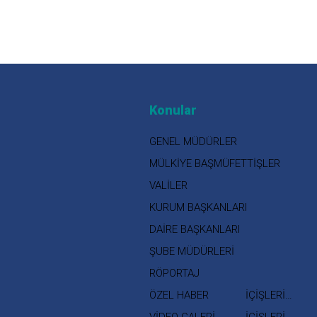
Konular
GENEL MÜDÜRLER
MÜLKİYE BAŞMÜFETTİŞLER
VALİLER
KURUM BAŞKANLARI
DAİRE BAŞKANLARI
ŞUBE MÜDÜRLERİ
RÖPORTAJ
ÖZEL HABER
İÇİŞLERİ
BAKANI
VİDEO GALERİ
İÇİŞLERİ