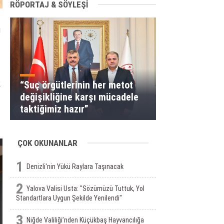
RÖPORTAJ & SÖYLEŞİ
ı
k
“Suç örgütlerinin her metot
değişikliğine karşı mücadele
taktiğimiz hazır”
ÇOK OKUNANLAR
1
Denizli'nin Yükü Raylara Taşınacak
2
Yalova Valisi Usta: "Sözümüzü Tuttuk, Yol
Standartlara Uygun Şekilde Yenilendi"
3
Niğde Valiliği’nden Küçükbaş Hayvancılığa