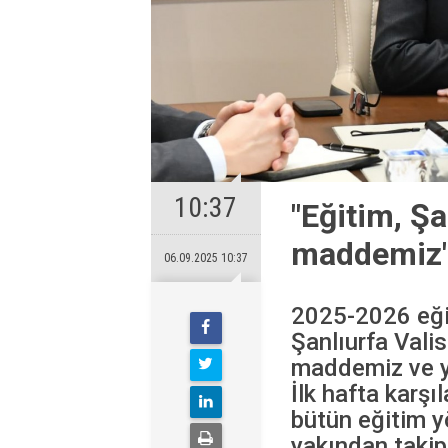
10:37
"Eğitim, Şa
maddemiz
06.09.2025 10:37
2025-2026 eğit
Şanlıurfa Vali
maddemiz ve ye
İlk hafta karş
bütün eğitim y
yakından takip