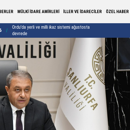
BERLER
MÜLKİ İDARE AMİRLERİ
İLLER VE İDARECİLER
ÖZEL HABER
Rize’de 50 öğrenci kapasiteli yatılı kız Kur’an Kursu
Va
8
22:35
için imzalar atıldı
ya