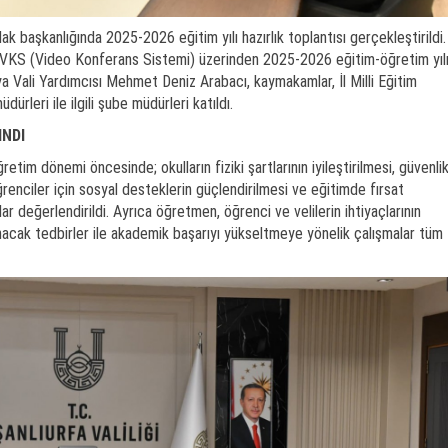
dak başkanlığında 2025-2026 eğitim yılı hazırlık toplantısı gerçekleştirildi.
da VKS (Video Konferans Sistemi) üzerinden 2025-2026 eğitim-öğretim yıl
ya Vali Yardımcısı Mehmet Deniz Arabacı, kaymakamlar, İl Milli Eğitim
dürleri ile ilgili şube müdürleri katıldı.
INDI
retim dönemi öncesinde; okulların fiziki şartlarının iyileştirilmesi, güvenli
öğrenciler için sosyal desteklerin güçlendirilmesi ve eğitimde fırsat
lar değerlendirildi. Ayrıca öğretmen, öğrenci ve velilerin ihtiyaçlarının
ınacak tedbirler ile akademik başarıyı yükseltmeye yönelik çalışmalar tüm