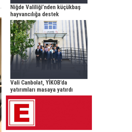
Niğde Valiliği’nden küçükbaş
hayvancılığa destek
Vali Canbolat, YİKOB'da
yatırımları masaya yatırdı