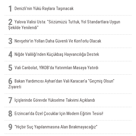
1
Denizli'nin Yükü Raylara Taşınacak
2
Yalova Valisi Usta: "Sözümüzü Tuttuk, Yol Standartlara Uygun
Şekilde Yenilendi"
3
Nevşehir’in Yolları Daha Güvenli Ve Konforlu Olacak
4
Niğde Valiliği’nden Küçükbaş Hayvancılığa Destek
5
Vali Canbolat, YİKOB'da Yatırımları Masaya Yatırdı
6
Bakan Yardımcısı Ayhan’dan Vali Karacan’a "Geçmiş Olsun"
Ziyareti
7
İçişlerinde Görevde Yükselme Takvimi Açıklandı
8
Erzincan’da Özel Çocuklar Için Modern Eğitim Tesisi!
9
“Hiçbir Suç Yapılanmasına Alan Bırakmayacağız”