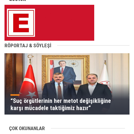
RÖPORTAJ & SÖYLEŞİ
“Suç örgütlerinin her metot değişikliğine
karşı mücadele taktiğimiz hazır”
ÇOK OKUNANLAR