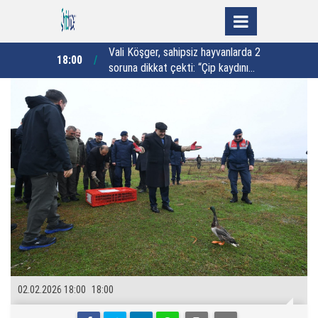
hayvanlarda 2
“Milletimizin duasını her zaman baş
“
17:00
16:00
Çip kaydını
tacı edin”
orlar”
02.02.2026 18:00
18:00