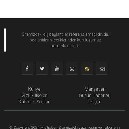
Sitemizdeki dış bağlantılar referans amaçlıdır, dış
bağlantıların içeriklerinden
kuruluşumuz
sorumlu değildir
Künye
Manşetler
Gizlilik İlkeleri
Günün Haberleri
Kullanım Şartları
İletişim
©
Copyright
2024 Miahaber. Sitemizdeki yazı, resim ve haberlerin