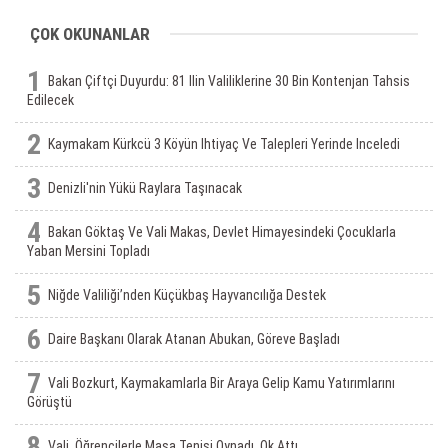
ÇOK OKUNANLAR
1
Bakan Çiftçi Duyurdu: 81 Ilin Valiliklerine 30 Bin Kontenjan Tahsis
Edilecek
2
Kaymakam Kürkcü 3 Köyün Ihtiyaç Ve Talepleri Yerinde Inceledi
3
Denizli'nin Yükü Raylara Taşınacak
4
Bakan Göktaş Ve Vali Makas, Devlet Himayesindeki Çocuklarla
Yaban Mersini Topladı
5
Niğde Valiliği’nden Küçükbaş Hayvancılığa Destek
6
Daire Başkanı Olarak Atanan Abukan, Göreve Başladı
7
Vali Bozkurt, Kaymakamlarla Bir Araya Gelip Kamu Yatırımlarını
Görüştü
8
Vali, Öğrencilerle Masa Tenisi Oynadı, Ok Attı