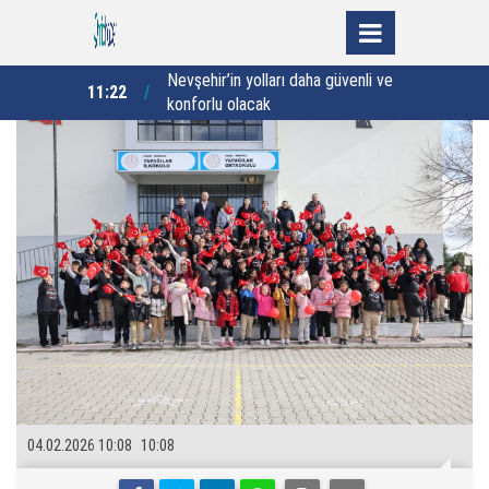
ha güvenli ve
“Devletini ve dinini bilen nesillerin
11:17
11:04
yetiştiğini görmek mutluluk
veriyor”
04.02.2026 10:08
10:08