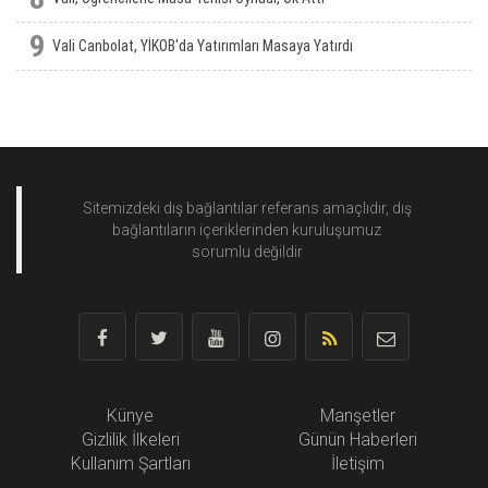
9
Vali Canbolat, YİKOB'da Yatırımları Masaya Yatırdı
Sitemizdeki dış bağlantılar referans amaçlıdır, dış
bağlantıların içeriklerinden
kuruluşumuz
sorumlu değildir
Künye
Manşetler
Gizlilik İlkeleri
Günün Haberleri
Kullanım Şartları
İletişim