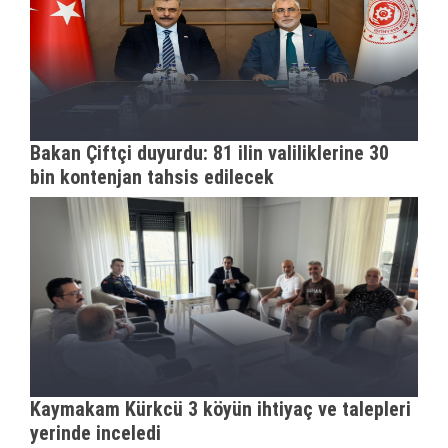
Bakan Çiftçi duyurdu: 81 ilin valiliklerine 30
bin kontenjan tahsis edilecek
Kaymakam Kürkcü 3 köyün ihtiyaç ve talepleri
yerinde inceledi