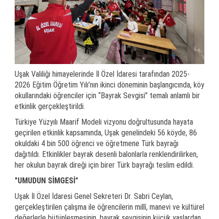
Uşak Valiliği himayelerinde İl Özel İdaresi tarafından 2025-
2026 Eğitim Öğretim Yılı’nın ikinci döneminin başlangıcında, köy
okullarındaki öğrenciler için “Bayrak Sevgisi” temalı anlamlı bir
etkinlik gerçekleştirildi.
Türkiye Yüzyılı Maarif Modeli vizyonu doğrultusunda hayata
geçirilen etkinlik kapsamında, Uşak genelindeki 56 köyde, 86
okuldaki 4 bin 500 öğrenci ve öğretmene Türk bayrağı
dağıtıldı. Etkinlikler bayrak desenli balonlarla renklendirilirken,
her okulun bayrak direği için birer Türk bayrağı teslim edildi.
"UMUDUN SİMGESİ"
Uşak İl Özel İdaresi Genel Sekreteri Dr. Sabri Ceylan,
gerçekleştirilen çalışma ile öğrencilerin millî, manevi ve kültürel
değerlerle bütünleşmesinin, bayrak sevgisinin küçük yaşlardan