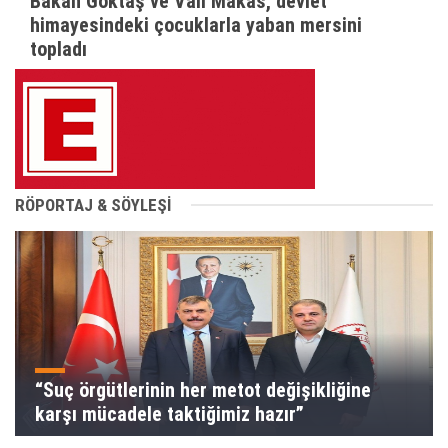
Bakan Göktaş ve Vali Makas, devlet
himayesindeki çocuklarla yaban mersini
topladı
RÖPORTAJ & SÖYLEŞİ
“Suç örgütlerinin her metot değişikliğine
karşı mücadele taktiğimiz hazır”