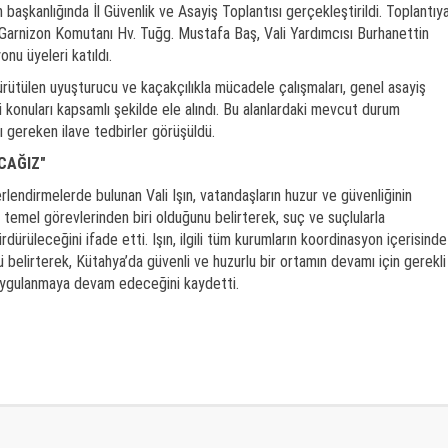
n başkanlığında İl Güvenlik ve Asayiş Toplantısı gerçekleştirildi. Toplantıya
Garnizon Komutanı Hv. Tuğg. Mustafa Baş, Vali Yardımcısı Burhanettin
onu üyeleri katıldı.
yürütülen uyuşturucu ve kaçakçılıkla mücadele çalışmaları, genel asayiş
i konuları kapsamlı şekilde ele alındı. Bu alanlardaki mevcut durum
ı gereken ilave tedbirler görüşüldü.
CAĞIZ"
rlendirmelerde bulunan Vali Işın, vatandaşların huzur ve güvenliğinin
 temel görevlerinden biri olduğunu belirterek, suç ve suçlularla
rdürüleceğini ifade etti. Işın, ilgili tüm kurumların koordinasyon içerisinde
 belirterek, Kütahya’da güvenli ve huzurlu bir ortamın devamı için gerekli
e uygulanmaya devam edeceğini kaydetti.