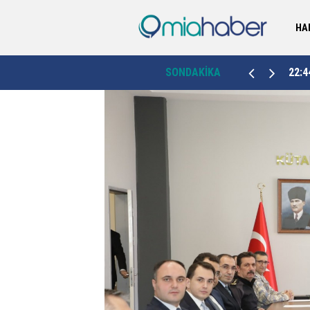
HA
Vali Aydın Baruş açılışta konuştu: "Erzurum milli
22:44
SONDAKİKA
21:5
savunmanın simgesidir"