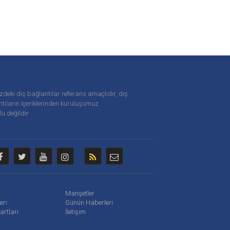
zdeki dış bağlantılar referans amaçlıdır, dış
tıların içeriklerinden
kuruluşumuz
u değildir
Manşetler
leri
Günün Haberleri
artları
İletişim