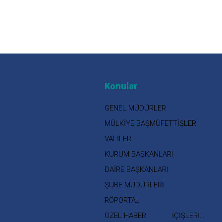
Konular
GENEL MÜDÜRLER
MÜLKİYE BAŞMÜFETTİŞLER
VALİLER
KURUM BAŞKANLARI
DAİRE BAŞKANLARI
ŞUBE MÜDÜRLERİ
RÖPORTAJ
ÖZEL HABER
İÇİŞLERİ