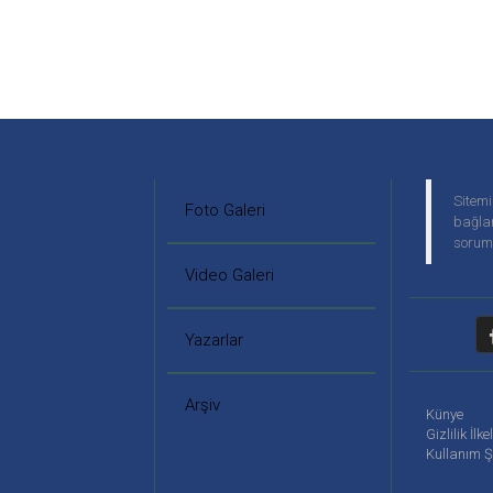
Sitemi
Foto Galeri
bağlan
soruml
Video Galeri
Yazarlar
Arşiv
Künye
Gizlilik İlke
Kullanım Ş