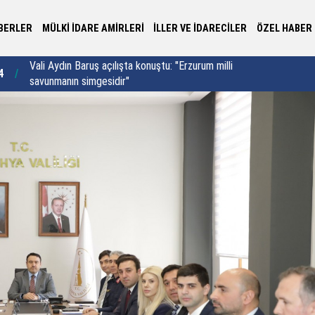
BERLER
MÜLKİ İDARE AMİRLERİ
İLLER VE İDARECİLER
ÖZEL HABER
Rize’de yol çalışmasında çıkan 200 yıllık tarihi
Gi
4
21:00
köprü müze alana dönüştürülüyor
uya