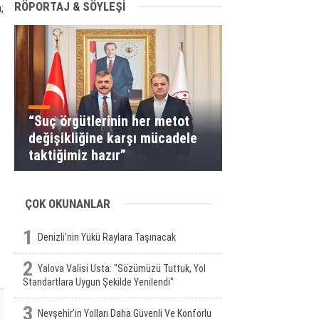
RÖPORTAJ & SÖYLEŞİ
;
“Suç örgütlerinin her metot
değişikliğine karşı mücadele
taktiğimiz hazır”
ÇOK OKUNANLAR
1
Denizli'nin Yükü Raylara Taşınacak
2
Yalova Valisi Usta: "Sözümüzü Tuttuk, Yol
Standartlara Uygun Şekilde Yenilendi"
3
Nevşehir’in Yolları Daha Güvenli Ve Konforlu