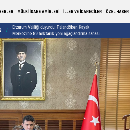
BERLER
MÜLKİ İDARE AMİRLERİ
İLLER VE İDARECİLER
ÖZEL HABER
Vali Aydoğdu Üzümlü’de: "Al bayrağın gölgesi
Kü
8
23:02
altında beraber yaşamaya yeminliyiz"
hı