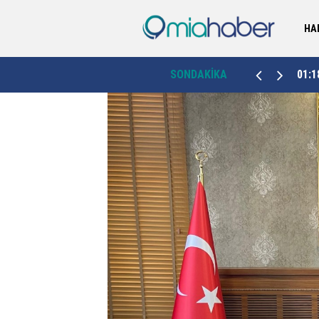
HA
Erzurum Valiliği duyurdu: Palandöken Kayak
01:18
SONDAKİKA
23:4
Merkezi'ne 89 hektarlık yeni ağaçlandırma sahası
geliyor