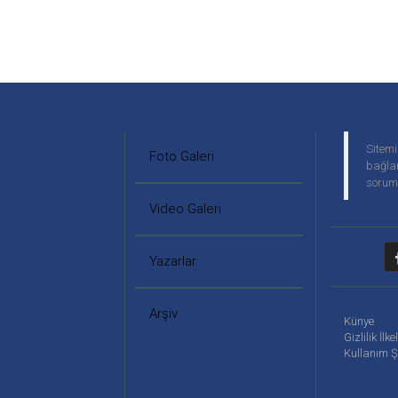
Sitemi
Foto Galeri
bağlan
soruml
Video Galeri
Yazarlar
Arşiv
Künye
Gizlilik İlke
Kullanım Ş