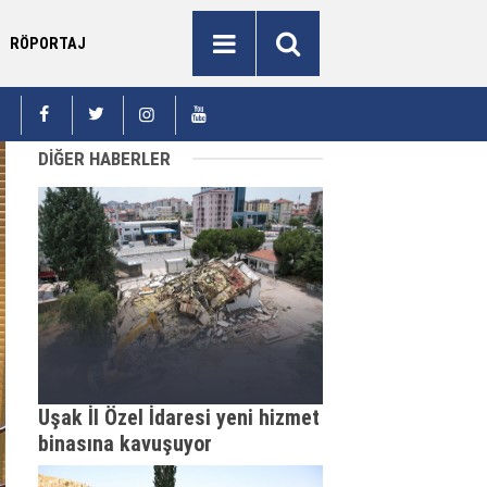
RÖPORTAJ
tahya’da korkutan anız ve orman yangını ekiplerin
İçişleri Ba
22:14
zlı müdahalesiyle kontrol altına alındı
İlkay Çiçek'
DİĞER HABERLER
Uşak İl Özel İdaresi yeni hizmet
binasına kavuşuyor