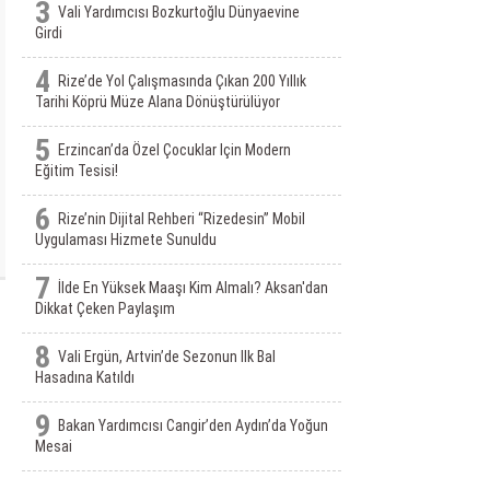
3
Vali Yardımcısı Bozkurtoğlu Dünyaevine
Girdi
4
Rize’de Yol Çalışmasında Çıkan 200 Yıllık
Tarihi Köprü Müze Alana Dönüştürülüyor
5
Erzincan’da Özel Çocuklar Için Modern
Eğitim Tesisi!
6
Rize’nin Dijital Rehberi “Rizedesin” Mobil
Uygulaması Hizmete Sunuldu
7
İlde En Yüksek Maaşı Kim Almalı? Aksan'dan
Dikkat Çeken Paylaşım
8
Vali Ergün, Artvin’de Sezonun Ilk Bal
Hasadına Katıldı
9
Bakan Yardımcısı Cangir’den Aydın’da Yoğun
Mesai