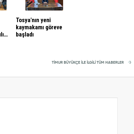
Tosya'nın yeni
kaymakamı göreve
lışa
başladı
TIMUR BÜYÜKÇE İLE İLGİLİ TÜM HABERLER