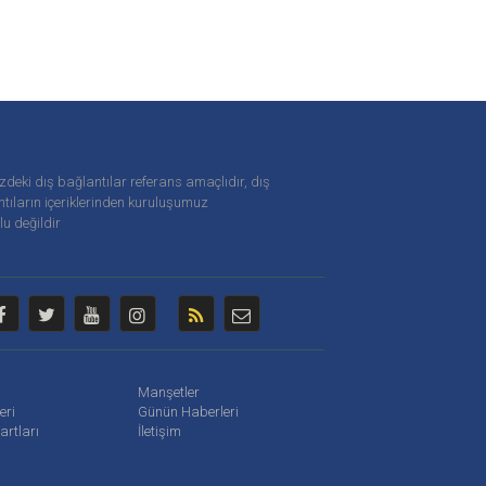
zdeki dış bağlantılar referans amaçlıdır, dış
tıların içeriklerinden
kuruluşumuz
u değildir
Manşetler
leri
Günün Haberleri
artları
İletişim