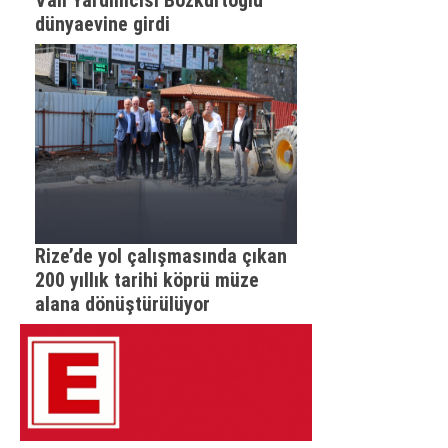
Vali Yardımcısı Bozkurtoğlu
dünyaevine girdi
Rize’de yol çalışmasında çıkan
200 yıllık tarihi köprü müze
alana dönüştürülüyor