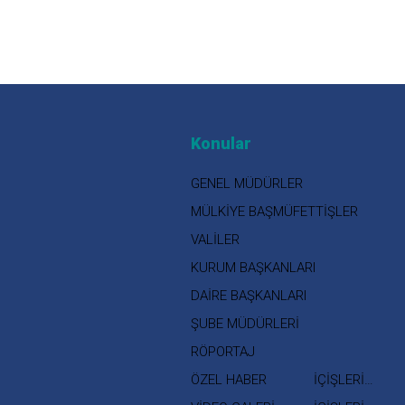
Konular
GENEL MÜDÜRLER
MÜLKİYE BAŞMÜFETTİŞLER
VALİLER
KURUM BAŞKANLARI
DAİRE BAŞKANLARI
ŞUBE MÜDÜRLERİ
RÖPORTAJ
ÖZEL HABER
İÇİŞLERİ
BAKANI