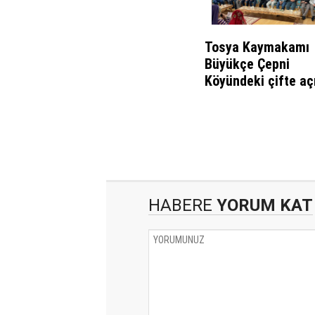
Tosya Kaymakamı
Büyükçe Çepni
Köyündeki çifte açı
katıldı
HABERE
YORUM KAT