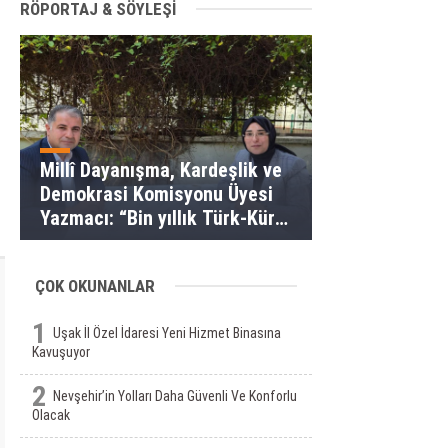
RÖPORTAJ & SÖYLEŞİ
Millî Dayanışma, Kardeşlik ve
Demokrasi Komisyonu Üyesi
Yazmacı: “Bin yıllık Türk-Kürt
kardeşliği bir slogan değil, bu
toprakların gerçeğidir”
ÇOK OKUNANLAR
1
Uşak İl Özel İdaresi Yeni Hizmet Binasına
Kavuşuyor
2
Nevşehir’in Yolları Daha Güvenli Ve Konforlu
Olacak