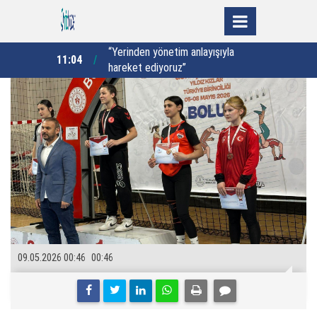
layışıyla
Vali Çelik'ten, Sancak'ta yatırım ve
10:48
10:26
üretim mesaisi
09.05.2026 00:46
00:46