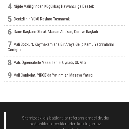
4
Niğde Valiliği’nden Küçükbaş Hayvancılığa Destek
5
Denizli'nin Yükü Raylara Taşınacak
6
Daire Başkanı Olarak Atanan Abukan, Göreve Başladı
7
Vali Bozkurt, Kaymakamlarla Bir Araya Gelip Kamu Yatırımlarını
Görüştü
8
Vali, Öğrencilerle Masa Tenisi Oynadı, Ok Attı
9
Vali Canbolat, YİKOB'da Yatırımları Masaya Yatırdı
Sitemizdeki dış bağlantılar referans amaçlıdır, dış
bağlantıların içeriklerinden
kuruluşumuz