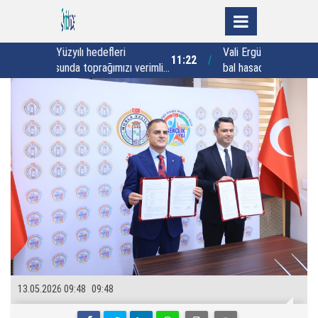
eri
Vali Ergün, Artvin’de sezonun ilk
11:22
10:12
mızı verimli
bal hasadına katıldı
13.05.2026 09:48
09:48