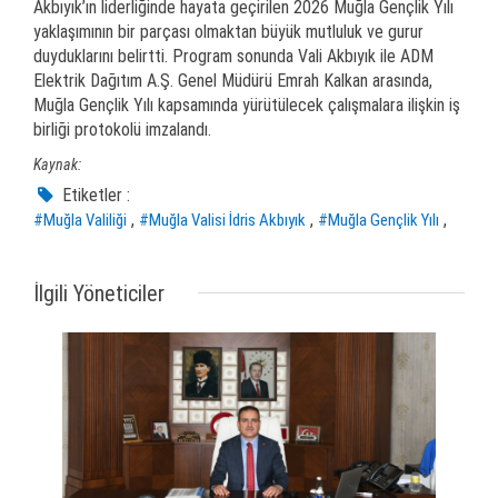
Akbıyık’ın liderliğinde hayata geçirilen 2026 Muğla Gençlik Yılı
yaklaşımının bir parçası olmaktan büyük mutluluk ve gurur
duyduklarını belirtti. Program sonunda Vali Akbıyık ile ADM
Elektrik Dağıtım A.Ş. Genel Müdürü Emrah Kalkan arasında,
Muğla Gençlik Yılı kapsamında yürütülecek çalışmalara ilişkin iş
birliği protokolü imzalandı.
Kaynak:
Etiketler :
,
,
,
#Muğla Valiliği
#Muğla Valisi İdris Akbıyık
#Muğla Gençlik Yılı
İlgili Yöneticiler