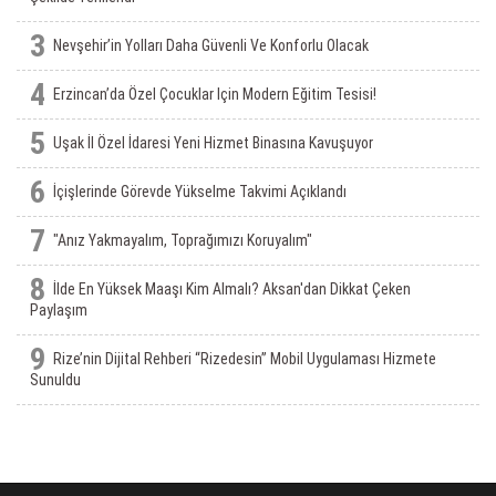
3
Nevşehir’in Yolları Daha Güvenli Ve Konforlu Olacak
4
Erzincan’da Özel Çocuklar Için Modern Eğitim Tesisi!
5
Uşak İl Özel İdaresi Yeni Hizmet Binasına Kavuşuyor
6
İçişlerinde Görevde Yükselme Takvimi Açıklandı
7
"Anız Yakmayalım, Toprağımızı Koruyalım"
8
İlde En Yüksek Maaşı Kim Almalı? Aksan'dan Dikkat Çeken
Paylaşım
9
Rize’nin Dijital Rehberi “Rizedesin” Mobil Uygulaması Hizmete
Sunuldu