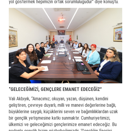
yol göstermek hepimizin ortak sorumluluğudur” diye konuştu.
“GELECEĞİMİZİ, GENÇLERE EMANET EDECEĞİZ”
Vali Akbıyık, “Amacımız; okuyan, yazan, düşünen, kendini
geliştiren, çevreye duyarlı, milli ve manevi değerlerine bağlı,
büyüklerine saygılı, küçüklerini seven ve bağımlılıklardan uzak
bir gençlik yetişmesine katkı sunmaktır. Cumhuriyetimizi,
ülkemizi ve geleceğimizi gençlerimize emanet edeceğiz. Bu
nedenle gençlik bizim gözbebeğimizdir. ‘Gençliğin Enerjisi,