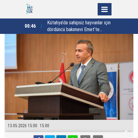
yvanlar için
Yalova Valisi Usta’dan 30 yıllık vefa
23:46
22:44
met’te
buluşması: "Vefa sadece bir semt
adı değildir"
13.05.2026 15:00
15:00