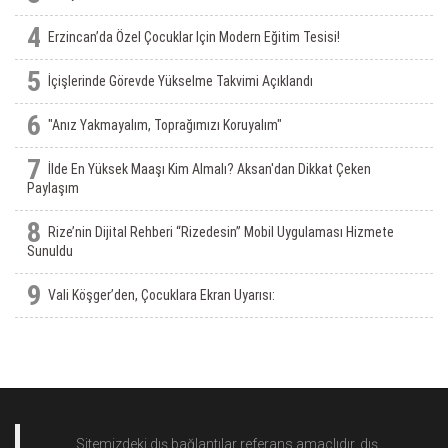
4
Erzincan’da Özel Çocuklar Için Modern Eğitim Tesisi!
5
İçişlerinde Görevde Yükselme Takvimi Açıklandı
6
"Anız Yakmayalım, Toprağımızı Koruyalım"
7
İlde En Yüksek Maaşı Kim Almalı? Aksan'dan Dikkat Çeken
Paylaşım
8
Rize’nin Dijital Rehberi “Rizedesin” Mobil Uygulaması Hizmete
Sunuldu
9
Vali Köşger’den, Çocuklara Ekran Uyarısı:
Sitemizdeki dış bağlantılar referans amaçlıdır, dış