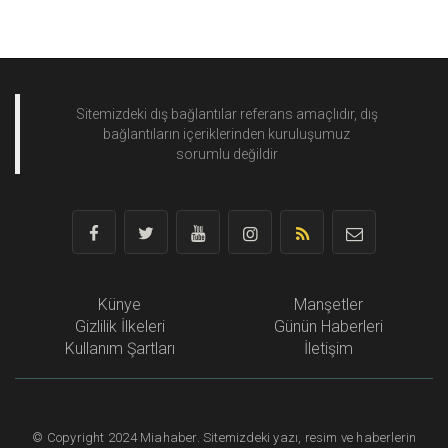
Sitemizdeki dış bağlantılar referans amaçlıdır, dış
bağlantıların içeriklerinden
kuruluşumuz
sorumlu değildir
Künye
Manşetler
Gizlilik İlkeleri
Günün Haberleri
Kullanım Şartları
İletişim
©
Copyright
2024 Miahaber. Sitemizdeki yazı, resim ve haberlerin