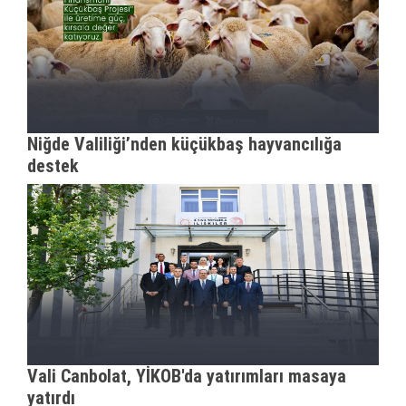
Niğde Valiliği’nden küçükbaş hayvancılığa
destek
Vali Canbolat, YİKOB'da yatırımları masaya
yatırdı