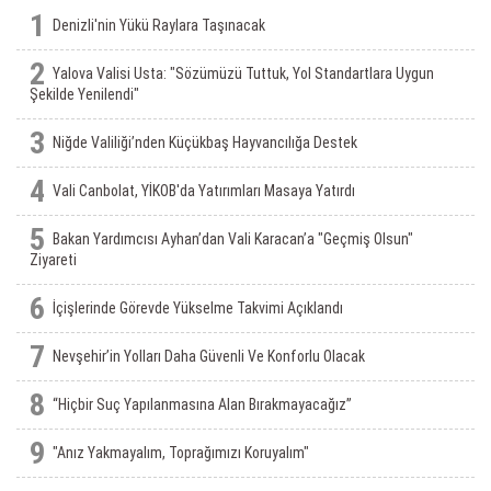
1
Denizli'nin Yükü Raylara Taşınacak
2
Yalova Valisi Usta: "Sözümüzü Tuttuk, Yol Standartlara Uygun
Şekilde Yenilendi"
3
Niğde Valiliği’nden Küçükbaş Hayvancılığa Destek
4
Vali Canbolat, YİKOB'da Yatırımları Masaya Yatırdı
5
Bakan Yardımcısı Ayhan’dan Vali Karacan’a "Geçmiş Olsun"
Ziyareti
6
İçişlerinde Görevde Yükselme Takvimi Açıklandı
7
Nevşehir’in Yolları Daha Güvenli Ve Konforlu Olacak
8
“Hiçbir Suç Yapılanmasına Alan Bırakmayacağız”
9
"Anız Yakmayalım, Toprağımızı Koruyalım"