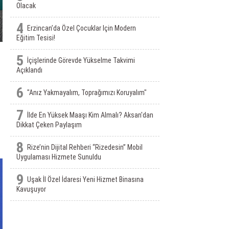
Olacak
4
Erzincan’da Özel Çocuklar Için Modern
Eğitim Tesisi!
5
İçişlerinde Görevde Yükselme Takvimi
Açıklandı
6
"Anız Yakmayalım, Toprağımızı Koruyalım"
7
İlde En Yüksek Maaşı Kim Almalı? Aksan'dan
Dikkat Çeken Paylaşım
8
Rize’nin Dijital Rehberi “Rizedesin” Mobil
Uygulaması Hizmete Sunuldu
9
Uşak İl Özel İdaresi Yeni Hizmet Binasına
Kavuşuyor