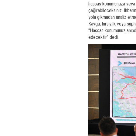
hassas konumunuza veya si
çağırabileceksiniz. İhbarı
yola çıkmadan analiz etme
Kavga, hırsızlık veya şüphe
"Hassas konumunuz anında
edecektir" dedi.