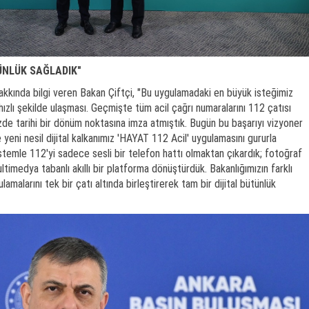
ÜNLÜK SAĞLADIK"
 hakkında bilgi veren Bakan Çiftçi, "Bu uygulamadaki en büyük isteğimiz
ızlı şekilde ulaşması. Geçmişte tüm acil çağrı numaralarını 112 çatısı
zde tarihi bir dönüm noktasına imza atmıştık. Bugün bu başarıyı vizyoner
e yeni nesil dijital kalkanımız 'HAYAT 112 Acil' uygulamasını gururla
temle 112'yi sadece sesli bir telefon hattı olmaktan çıkardık; fotoğraf
ltimedya tabanlı akıllı bir platforma dönüştürdük. Bakanlığımızın farklı
amalarını tek bir çatı altında birleştirerek tam bir dijital bütünlük