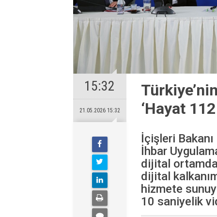
15:32
Türkiye’nin
‘Hayat 112
21.05.2026 15:32
İçişleri Bakan
İhbar Uygulamas
dijital ortamda
dijital kalkan
hizmete sunuyo
10 saniyelik vi