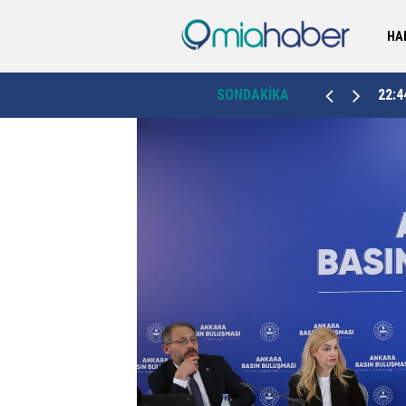
HA
Yalova Valisi Usta’dan 30 yıllık vefa buluşması:
23:46
SONDAKİKA
22:4
"Vefa sadece bir semt adı değildir"