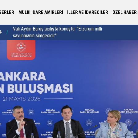
BERLER
MÜLKİ İDARE AMİRLERİ
İLLER VE İDARECİLER
ÖZEL HABER
Vali Aydın Baruş açılışta konuştu: "Erzurum milli
Ri
4
21:54
savunmanın simgesidir"
kö