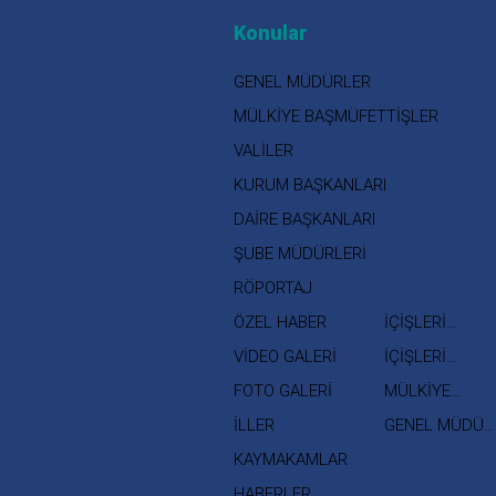
Konular
GENEL MÜDÜRLER
MÜLKİYE BAŞMÜFETTİŞLER
VALİLER
KURUM BAŞKANLARI
DAİRE BAŞKANLARI
ŞUBE MÜDÜRLERİ
RÖPORTAJ
ÖZEL HABER
İÇİŞLERİ
BAKANI
VİDEO GALERİ
İÇİŞLERİ
BAKAN
FOTO GALERİ
MÜLKİYE
YARDIMCISI
MÜFETTİŞLERİ
İLLER
GENEL MÜDÜR
YARDIMCILARI
KAYMAKAMLAR
HABERLER