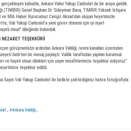
 gerçekleşen kabulde, Ankara Valisi Yakup Canbolat ile bir araya geldik.
iği (TİMBİR) Genel Başkanı Dr. Süleyman Basa, TİMBİR Yüksek İstişare
l ve MİA Haber Kurucumuz Cengiz Aksan’dan oluşan heyetimizle
tte, Vali Yakup Canbolat’a yeni görev dönemi için iyi niyet
hayırlı olsun" dileğinde bulunduk.
N NEZAKET TEŞEKKÜRÜ
en görüşmemizin ardından Ankara Valiliği, resmi kanalları üzerinden
yeti belirten bir mesaj paylaştı. Valilik tarafından yapılan kurumsal
ri ve hayırlı olsun dilekleri için sayın misafirlerimize teşekkür ediyoruz"
heyetimize teşekkür edildi.
na Sayın Vali Yakup Canbolat ile birlikte çektirdiğimiz hatıra fotoğrafıyla
,
,
olat
#Ankara Valiliği