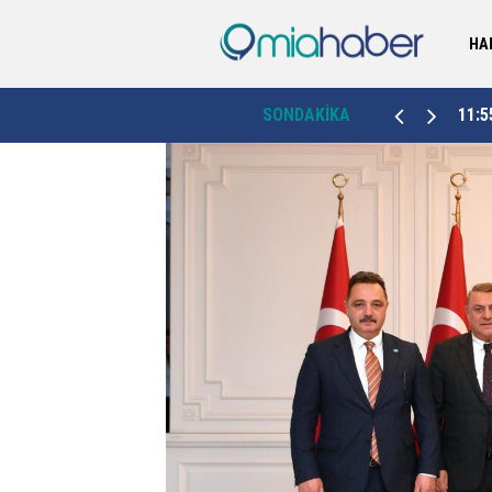
HA
11:55
Bitlis'e 719 milyon liralık kalkınma hamlesi
SONDAKİKA
11:2