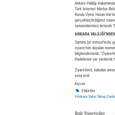
Ankara Valiliği makamında
Türk İnternet Medya Birl
Kurulu Üyesi Hasan Karta
gerçekleştirdiğimiz ziyare
temennilerimizi ileterek "
ANKARA VALİLİĞİ'NDE
Samimi bir atmosferde geç
ziyaretten duyulan memnuni
bilgilendirmede, "Ziyaretle
ifadelerine yer verilerek 
Ziyaretimiz, kabulün anısı
sona erdi.
Kaynak:
Etiketler :
#Ankara Valisi Yakup Canb
İlgili Yöneticiler