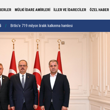
BERLER
MÜLKİ İDARE AMİRLERİ
İLLER VE İDARECİLER
ÖZEL HABER
“D
2
Nevşehir’in yolları daha güvenli ve konforlu olacak
11:17
gö