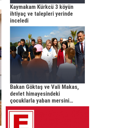
Kaymakam Kürkcü 3 köyün
ihtiyaç ve talepleri yerinde
inceledi
Bakan Göktaş ve Vali Makas,
devlet himayesindeki
çocuklarla yaban mersini
topladı