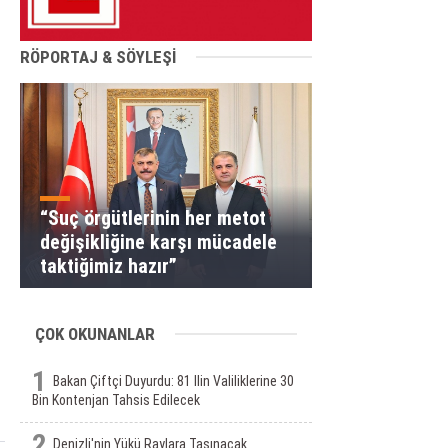
RÖPORTAJ & SÖYLEŞİ
“Suç örgütlerinin her metot
değişikliğine karşı mücadele
taktiğimiz hazır”
ÇOK OKUNANLAR
1
Bakan Çiftçi Duyurdu: 81 Ilin Valiliklerine 30
Bin Kontenjan Tahsis Edilecek
2
Denizli'nin Yükü Raylara Taşınacak