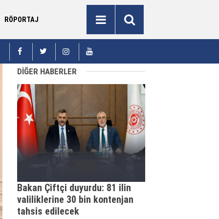
RÖPORTAJ
evletini ve dinini bilen nesillerin yetiştiğini
11:04
“Yerinden yö
rmek mutluluk veriyor”
DİĞER HABERLER
Bakan Çiftçi duyurdu: 81 ilin
valiliklerine 30 bin kontenjan
tahsis edilecek