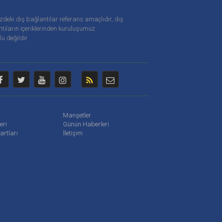
zdeki dış bağlantılar referans amaçlıdır, dış
tıların içeriklerinden
kuruluşumuz
u değildir
Manşetler
leri
Günün Haberleri
artları
İletişim