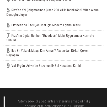
5
Rize’de Yol Çalışmasında Çıkan 200 Yıllık Tarihi Köprü Müze Alana
Dönüştürülüyor
6
Erzincan’da Özel Çocuklar Için Modern Eğitim Tesisi!
7
Rize’nin Dijital Rehberi “Rizedesin” Mobil Uygulaması Hizmete
Sunuldu
8
İlde En Yüksek Maaşı Kim Almalı? Aksan'dan Dikkat Çeken
Paylaşım
9
Vali Ergün, Artvin’de Sezonun Ilk Bal Hasadına Katıldı
Sitemizdeki dış bağlantılar referans amaçlıdır, dış
bağlantıların içeriklerinden
kuruluşumuz