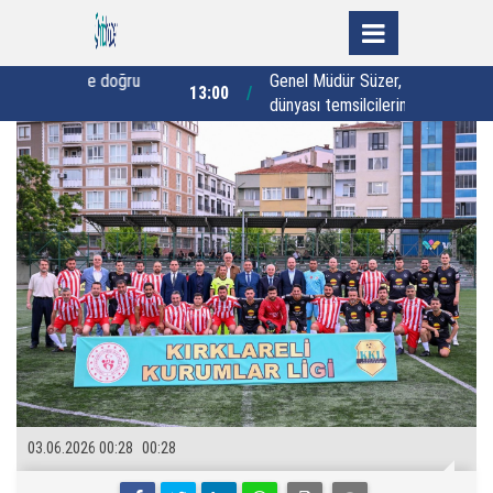
e doğru
Genel Müdür Süzer, kamu ve iş
13:00
12:00
dünyası temsilcilerini ağırladı
a
03.06.2026 00:28
00:28