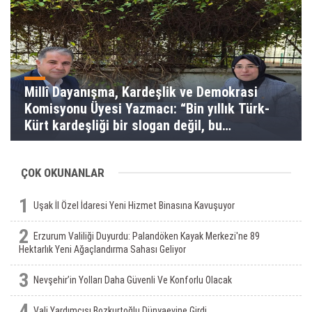
Millî Dayanışma, Kardeşlik ve Demokrasi
Komisyonu Üyesi Yazmacı: “Bin yıllık Türk-
Kürt kardeşliği bir slogan değil, bu
toprakların gerçeğidir”
ÇOK OKUNANLAR
1
Uşak İl Özel İdaresi Yeni Hizmet Binasına Kavuşuyor
2
Erzurum Valiliği Duyurdu: Palandöken Kayak Merkezi'ne 89
Hektarlık Yeni Ağaçlandırma Sahası Geliyor
3
Nevşehir’in Yolları Daha Güvenli Ve Konforlu Olacak
4
Vali Yardımcısı Bozkurtoğlu Dünyaevine Girdi