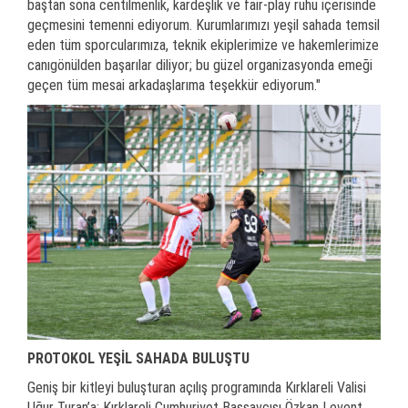
baştan sona centilmenlik, kardeşlik ve fair-play ruhu içerisinde
geçmesini temenni ediyorum. Kurumlarımızı yeşil sahada temsil
eden tüm sporcularımıza, teknik ekiplerimize ve hakemlerimize
canıgönülden başarılar diliyor; bu güzel organizasyonda emeği
geçen tüm mesai arkadaşlarıma teşekkür ediyorum."
PROTOKOL YEŞİL SAHADA BULUŞTU
Geniş bir kitleyi buluşturan açılış programında Kırklareli Valisi
Uğur Turan’a; Kırklareli Cumhuriyet Başsavcısı Özkan Levent