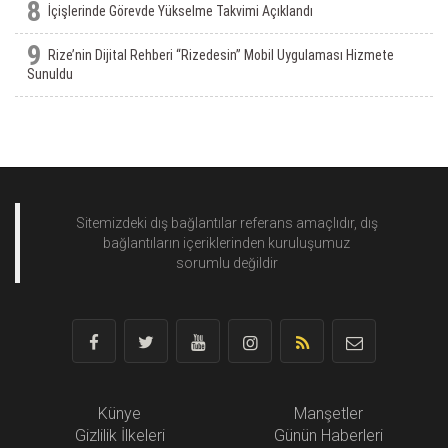
8
İçişlerinde Görevde Yükselme Takvimi Açıklandı
9
Rize’nin Dijital Rehberi “Rizedesin” Mobil Uygulaması Hizmete
Sunuldu
Sitemizdeki dış bağlantılar referans amaçlıdır, dış
bağlantıların içeriklerinden
kuruluşumuz
sorumlu değildir
Künye
Manşetler
Gizlilik İlkeleri
Günün Haberleri