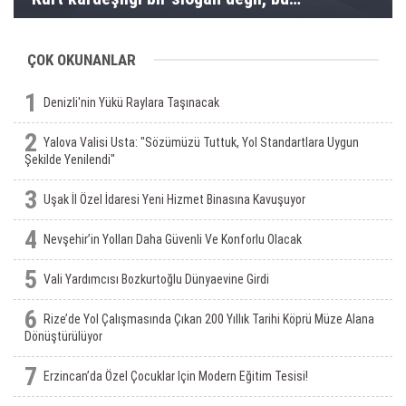
toprakların gerçeğidir”
ÇOK OKUNANLAR
1
Denizli'nin Yükü Raylara Taşınacak
2
Yalova Valisi Usta: "Sözümüzü Tuttuk, Yol Standartlara Uygun
Şekilde Yenilendi"
3
Uşak İl Özel İdaresi Yeni Hizmet Binasına Kavuşuyor
4
Nevşehir’in Yolları Daha Güvenli Ve Konforlu Olacak
5
Vali Yardımcısı Bozkurtoğlu Dünyaevine Girdi
6
Rize’de Yol Çalışmasında Çıkan 200 Yıllık Tarihi Köprü Müze Alana
Dönüştürülüyor
7
Erzincan’da Özel Çocuklar Için Modern Eğitim Tesisi!