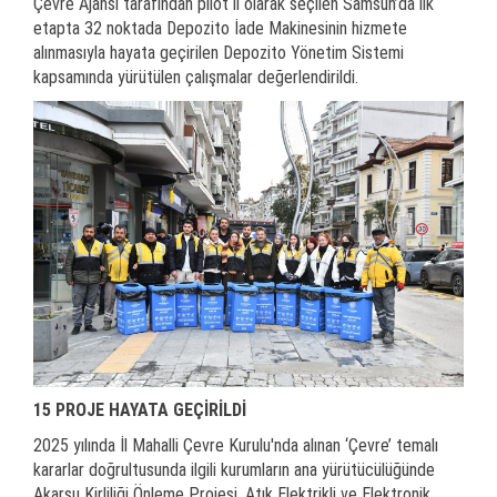
Çevre Ajansı tarafından pilot il olarak seçilen Samsun’da ilk
etapta 32 noktada Depozito İade Makinesinin hizmete
alınmasıyla hayata geçirilen Depozito Yönetim Sistemi
kapsamında yürütülen çalışmalar değerlendirildi.
15 PROJE HAYATA GEÇİRİLDİ
2025 yılında İl Mahalli Çevre Kurulu'nda alınan ‘Çevre’ temalı
kararlar doğrultusunda ilgili kurumların ana yürütücülüğünde
Akarsu Kirliliği Önleme Projesi, Atık Elektrikli ve Elektronik