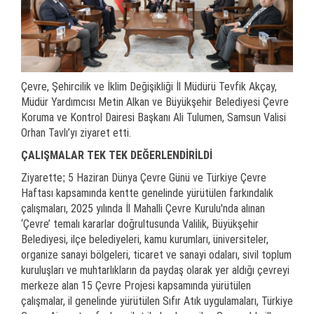
Çevre, Şehircilik ve İklim Değişikliği İl Müdürü Tevfik Akçay,
Müdür Yardımcısı Metin Alkan ve Büyükşehir Belediyesi Çevre
Koruma ve Kontrol Dairesi Başkanı Ali Tulumen, Samsun Valisi
Orhan Tavlı’yı ziyaret etti.
ÇALIŞMALAR TEK TEK DEĞERLENDİRİLDİ
Ziyarette
5 Haziran Dünya Çevre Günü ve Türkiye Çevre
;
Haftası kapsamında kentte genelinde yürütülen farkındalık
çalışmaları, 2025 yılında İl Mahalli Çevre Kurulu'nda alınan
‘Çevre’ temalı kararlar doğrultusunda Valilik, Büyükşehir
Belediyesi, ilçe belediyeleri, kamu kurumları, üniversiteler,
organize sanayi bölgeleri, ticaret ve sanayi odaları, sivil toplum
kuruluşları ve muhtarlıkların da paydaş olarak yer aldığı çevreyi
merkeze alan 15 Çevre Projesi kapsamında yürütülen
çalışmalar, il genelinde yürütülen Sıfır Atık uygulamaları, Türkiye