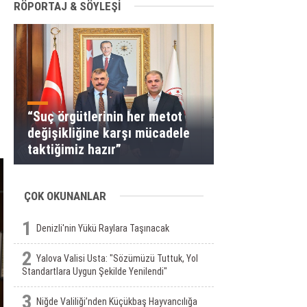
RÖPORTAJ & SÖYLEŞİ
“Suç örgütlerinin her metot
değişikliğine karşı mücadele
taktiğimiz hazır”
ÇOK OKUNANLAR
1
Denizli'nin Yükü Raylara Taşınacak
2
Yalova Valisi Usta: "Sözümüzü Tuttuk, Yol
Standartlara Uygun Şekilde Yenilendi"
3
Niğde Valiliği’nden Küçükbaş Hayvancılığa