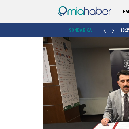
HA
10:25
“İlçelerin önceliklerini yakından takip ediyoruz”
SONDAKİKA
10:0