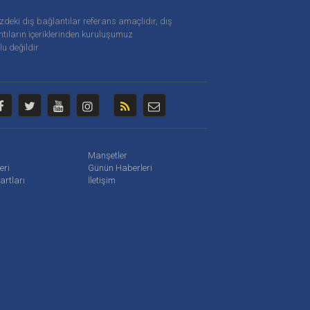
zdeki dış bağlantılar referans amaçlıdır, dış
tıların içeriklerinden
kuruluşumuz
u değildir
Manşetler
leri
Günün Haberleri
artları
İletişim