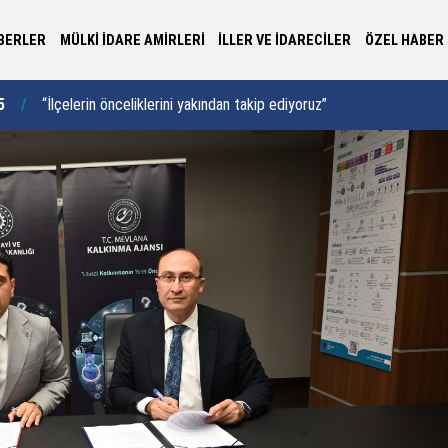
BERLER
MÜLKİ İDARE AMİRLERİ
İLLER VE İDARECİLER
ÖZEL HABER
0
Vali Karakaya, Ahıskalı Türk’lerin taleplerini dinledi:
09:52
“K