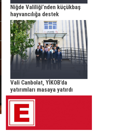
Niğde Valiliği’nden küçükbaş
hayvancılığa destek
Vali Canbolat, YİKOB'da
yatırımları masaya yatırdı