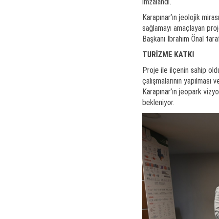
imzalandı.
Karapınar’ın jeolojik miras
sağlamayı amaçlayan pro
Başkanı İbrahim Önal tara
TURİZME KATKI
Proje ile ilçenin sahip old
çalışmalarının yapılması v
Karapınar’ın jeopark vizy
bekleniyor.