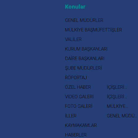
Konular
GENEL MÜDÜRLER
MÜLKİYE BAŞMÜFETTİŞLER
VALİLER
KURUM BAŞKANLARI
DAİRE BAŞKANLARI
ŞUBE MÜDÜRLERİ
RÖPORTAJ
ÖZEL HABER
İÇİŞLERİ
BAKANI
VİDEO GALERİ
İÇİŞLERİ
BAKAN
FOTO GALERİ
MÜLKİYE
YARDIMCISI
MÜFETTİŞLERİ
İLLER
GENEL MÜDÜR
YARDIMCILARI
KAYMAKAMLAR
HABERLER