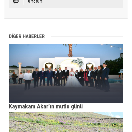
0 Yorum
DİĞER HABERLER
Kaymakam Akar’ın mutlu günü