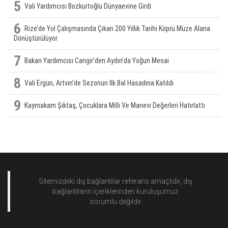
5
Vali Yardımcısı Bozkurtoğlu Dünyaevine Girdi
6
Rize’de Yol Çalışmasında Çıkan 200 Yıllık Tarihi Köprü Müze Alana
Dönüştürülüyor
7
Bakan Yardımcısı Cangir’den Aydın’da Yoğun Mesai
8
Vali Ergün, Artvin’de Sezonun Ilk Bal Hasadına Katıldı
9
Kaymakam Şıktaş, Çocuklara Milli Ve Manevi Değerleri Hatırlattı
Sitemizdeki dış bağlantılar referans amaçlıdır, dış
bağlantıların içeriklerinden
kuruluşumuz
sorumlu değildir