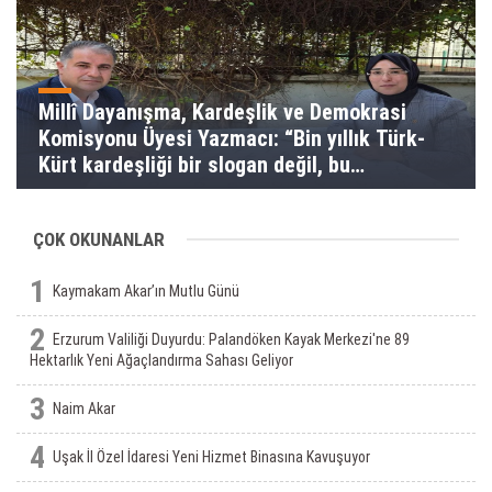
Millî Dayanışma, Kardeşlik ve Demokrasi
Komisyonu Üyesi Yazmacı: “Bin yıllık Türk-
Kürt kardeşliği bir slogan değil, bu
toprakların gerçeğidir”
ÇOK OKUNANLAR
1
Kaymakam Akar’ın Mutlu Günü
2
Erzurum Valiliği Duyurdu: Palandöken Kayak Merkezi'ne 89
Hektarlık Yeni Ağaçlandırma Sahası Geliyor
3
Naim Akar
4
Uşak İl Özel İdaresi Yeni Hizmet Binasına Kavuşuyor