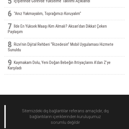
5
İçişlerinde Görevde Yükselme Takvimi Açıklandı
6
"Anız Yakmayalım, Toprağımızı Koruyalım"
7
İlde En Yüksek Maaşı Kim Almalı? Aksan'dan Dikkat Çeken
Paylaşım
8
Rize’nin Dijital Rehberi “Rizedesin” Mobil Uygulaması Hizmete
Sunuldu
9
Kaymakam Dolu, Yeni Doğan Bebeğin Ihtiyaçlarını A’dan Z’ye
Karşıladı
Sitemizdeki dış bağlantılar referans amaçlıdır, dış
bağlantıların içeriklerinden
kuruluşumuz
sorumlu değildir