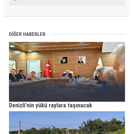
DİĞER HABERLER
Denizli'nin yükü raylara taşınacak