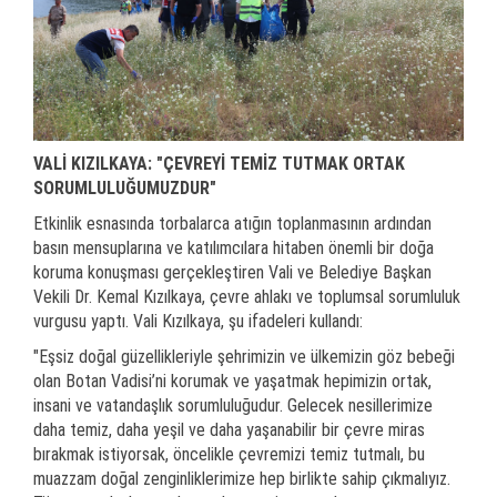
VALİ KIZILKAYA: "ÇEVREYİ TEMİZ TUTMAK ORTAK
SORUMLULUĞUMUZDUR"
Etkinlik esnasında torbalarca atığın toplanmasının ardından
basın mensuplarına ve katılımcılara hitaben önemli bir doğa
koruma konuşması gerçekleştiren Vali ve Belediye Başkan
Vekili Dr. Kemal Kızılkaya, çevre ahlakı ve toplumsal sorumluluk
vurgusu yaptı. Vali Kızılkaya, şu ifadeleri kullandı:
"Eşsiz doğal güzellikleriyle şehrimizin ve ülkemizin göz bebeği
olan Botan Vadisi’ni korumak ve yaşatmak hepimizin ortak,
insani ve vatandaşlık sorumluluğudur. Gelecek nesillerimize
daha temiz, daha yeşil ve daha yaşanabilir bir çevre miras
bırakmak istiyorsak, öncelikle çevremizi temiz tutmalı, bu
muazzam doğal zenginliklerimize hep birlikte sahip çıkmalıyız.