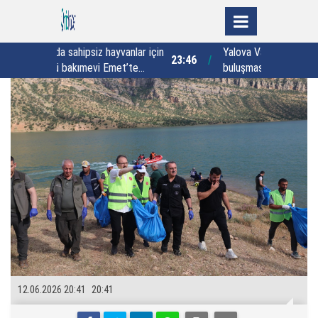
yvanlar için
Yalova Valisi Usta’dan 30 yıllık vefa
23:46
22:44
met’te
buluşması: "Vefa sadece bir semt
adı değildir"
12.06.2026 20:41
20:41