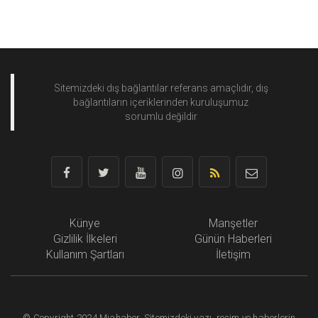
Sitemizdeki dış bağlantılar referans amaçlıdır, dış
bağlantıların içeriklerinden
kuruluşumuz
sorumlu değildir
Künye
Manşetler
Gizlilik İlkeleri
Günün Haberleri
Kullanım Şartları
İletişim
©
Copyright
2024 Miahaber. Sitemizdeki yazı, resim ve haberlerin