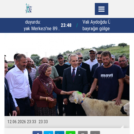
du:
Vali Aydoğdu Üzümlü’de: "Al
23:48
23:02
rkezi'ne 89
bayrağın gölgesi altında beraber
y
ndırma sahası
yaşamaya yeminliyiz"
k
12.06.2026 23:33
23:33