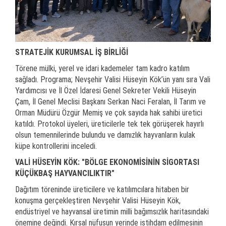
STRATEJİK KURUMSAL İŞ BİRLİĞİ
Törene mülki, yerel ve idari kademeler tam kadro katılım
sağladı. Programa; Nevşehir Valisi Hüseyin Kök’ün yanı sıra Vali
Yardımcısı ve İl Özel İdaresi Genel Sekreter Vekili Hüseyin
Çam, İl Genel Meclisi Başkanı Serkan Naci Feralan, İl Tarım ve
Orman Müdürü Özgür Memiş ve çok sayıda hak sahibi üretici
katıldı. Protokol üyeleri, üreticilerle tek tek görüşerek hayırlı
olsun temennilerinde bulundu ve damızlık hayvanların kulak
küpe kontrollerini inceledi.
VALİ HÜSEYİN KÖK: "BÖLGE EKONOMİSİNİN SİGORTASI
KÜÇÜKBAŞ HAYVANCILIKTIR"
Dağıtım töreninde üreticilere ve katılımcılara hitaben bir
konuşma gerçekleştiren Nevşehir Valisi Hüseyin Kök,
endüstriyel ve hayvansal üretimin milli bağımsızlık haritasındaki
önemine değindi. Kırsal nüfusun yerinde istihdam edilmesinin