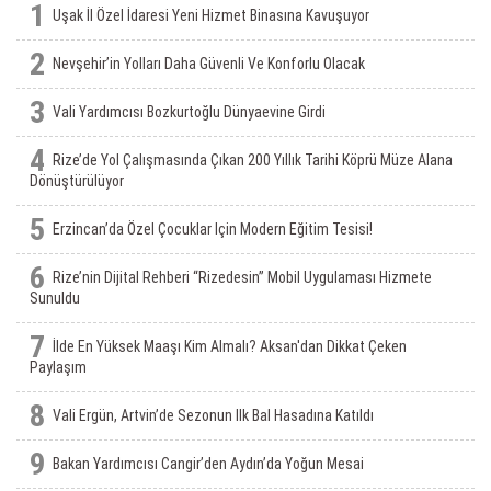
1
Uşak İl Özel İdaresi Yeni Hizmet Binasına Kavuşuyor
2
Nevşehir’in Yolları Daha Güvenli Ve Konforlu Olacak
3
Vali Yardımcısı Bozkurtoğlu Dünyaevine Girdi
4
Rize’de Yol Çalışmasında Çıkan 200 Yıllık Tarihi Köprü Müze Alana
Dönüştürülüyor
5
Erzincan’da Özel Çocuklar Için Modern Eğitim Tesisi!
6
Rize’nin Dijital Rehberi “Rizedesin” Mobil Uygulaması Hizmete
Sunuldu
7
İlde En Yüksek Maaşı Kim Almalı? Aksan'dan Dikkat Çeken
Paylaşım
8
Vali Ergün, Artvin’de Sezonun Ilk Bal Hasadına Katıldı
9
Bakan Yardımcısı Cangir’den Aydın’da Yoğun Mesai