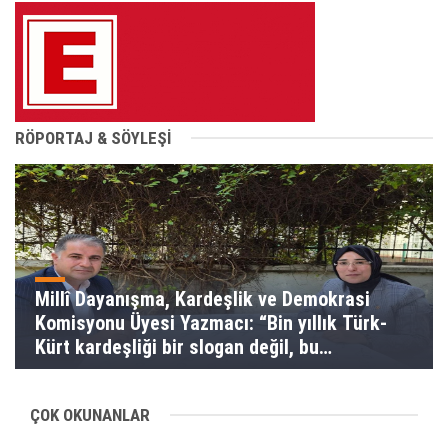
RÖPORTAJ & SÖYLEŞİ
Millî Dayanışma, Kardeşlik ve Demokrasi
Komisyonu Üyesi Yazmacı: “Bin yıllık Türk-
Kürt kardeşliği bir slogan değil, bu
toprakların gerçeğidir”
ÇOK OKUNANLAR