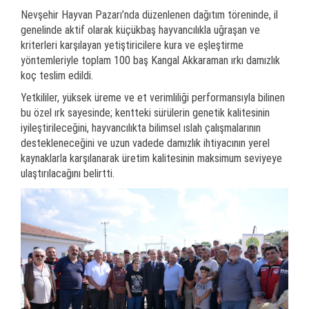
Nevşehir Hayvan Pazarı’nda düzenlenen dağıtım töreninde, il
genelinde aktif olarak küçükbaş hayvancılıkla uğraşan ve
kriterleri karşılayan yetiştiricilere kura ve eşleştirme
yöntemleriyle toplam 100 baş Kangal Akkaraman ırkı damızlık
koç teslim edildi.
Yetkililer, yüksek üreme ve et verimliliği performansıyla bilinen
bu özel ırk sayesinde; kentteki sürülerin genetik kalitesinin
iyileştirileceğini, hayvancılıkta bilimsel ıslah çalışmalarının
destekleneceğini ve uzun vadede damızlık ihtiyacının yerel
kaynaklarla karşılanarak üretim kalitesinin maksimum seviyeye
ulaştırılacağını belirtti.