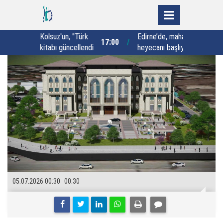
'un, "Türk
Edirne’de, mahalleler arası turnuva
17:00
15:41
 güncellendi
heyecanı başlıyor
05.07.2026 00:30
00:30