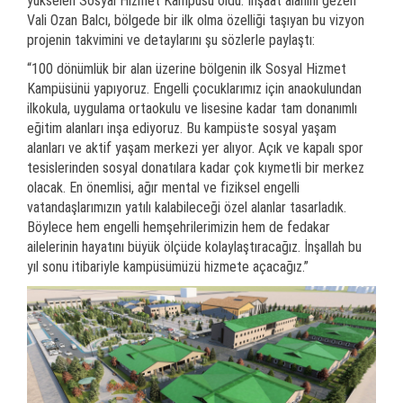
yükselen Sosyal Hizmet Kampüsü oldu. İnşaat alanını gezen
Vali Ozan Balcı, bölgede bir ilk olma özelliği taşıyan bu vizyon
projenin takvimini ve detaylarını şu sözlerle paylaştı:
“100 dönümlük bir alan üzerine bölgenin ilk Sosyal Hizmet
Kampüsünü yapıyoruz. Engelli çocuklarımız için anaokulundan
ilkokula, uygulama ortaokulu ve lisesine kadar tam donanımlı
eğitim alanları inşa ediyoruz. Bu kampüste sosyal yaşam
alanları ve aktif yaşam merkezi yer alıyor. Açık ve kapalı spor
tesislerinden sosyal donatılara kadar çok kıymetli bir merkez
olacak. En önemlisi, ağır mental ve fiziksel engelli
vatandaşlarımızın yatılı kalabileceği özel alanlar tasarladık.
Böylece hem engelli hemşehrilerimizin hem de fedakar
ailelerinin hayatını büyük ölçüde kolaylaştıracağız. İnşallah bu
yıl sonu itibariyle kampüsümüzü hizmete açacağız.”