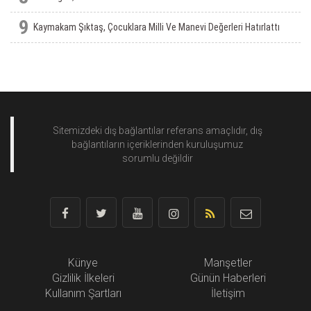
9
Kaymakam Şıktaş, Çocuklara Milli Ve Manevi Değerleri Hatırlattı
Sitemizdeki dış bağlantılar referans amaçlıdır, dış
bağlantıların içeriklerinden
kuruluşumuz
sorumlu değildir
Künye
Manşetler
Gizlilik İlkeleri
Günün Haberleri
Kullanım Şartları
İletişim