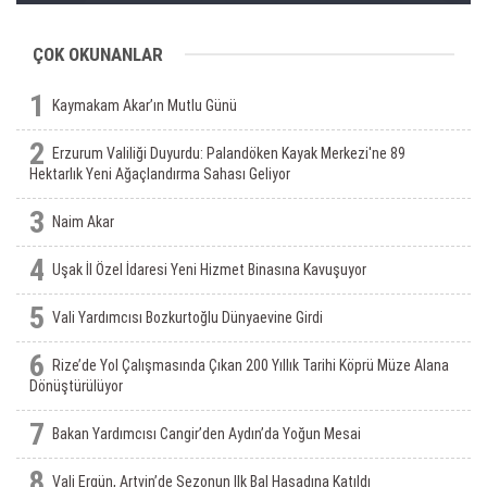
toprakların gerçeğidir”
ÇOK OKUNANLAR
1
Kaymakam Akar’ın Mutlu Günü
2
Erzurum Valiliği Duyurdu: Palandöken Kayak Merkezi'ne 89
Hektarlık Yeni Ağaçlandırma Sahası Geliyor
3
Naim Akar
4
Uşak İl Özel İdaresi Yeni Hizmet Binasına Kavuşuyor
5
Vali Yardımcısı Bozkurtoğlu Dünyaevine Girdi
6
Rize’de Yol Çalışmasında Çıkan 200 Yıllık Tarihi Köprü Müze Alana
Dönüştürülüyor
7
Bakan Yardımcısı Cangir’den Aydın’da Yoğun Mesai
8
Vali Ergün, Artvin’de Sezonun Ilk Bal Hasadına Katıldı