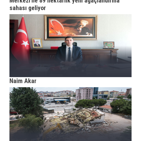
Merkezi'ne 89 hektarlık yeni ağaçlandırma
sahası geliyor
Naim Akar