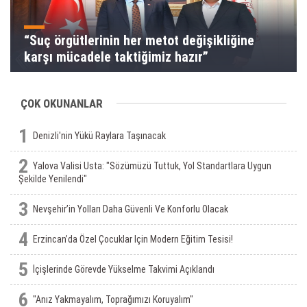
“Suç örgütlerinin her metot değişikliğine
karşı mücadele taktiğimiz hazır”
ÇOK OKUNANLAR
1
Denizli'nin Yükü Raylara Taşınacak
2
Yalova Valisi Usta: "Sözümüzü Tuttuk, Yol Standartlara Uygun
Şekilde Yenilendi"
3
Nevşehir’in Yolları Daha Güvenli Ve Konforlu Olacak
4
Erzincan’da Özel Çocuklar Için Modern Eğitim Tesisi!
5
İçişlerinde Görevde Yükselme Takvimi Açıklandı
6
"Anız Yakmayalım, Toprağımızı Koruyalım"