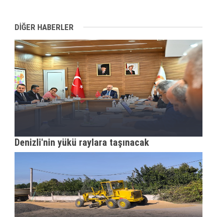
DİĞER HABERLER
Denizli'nin yükü raylara taşınacak