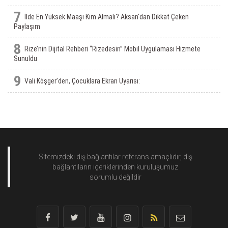
7
İlde En Yüksek Maaşı Kim Almalı? Aksan'dan Dikkat Çeken
Paylaşım
8
Rize’nin Dijital Rehberi “Rizedesin” Mobil Uygulaması Hizmete
Sunuldu
9
Vali Köşger’den, Çocuklara Ekran Uyarısı:
Sitemizdeki dış bağlantılar referans amaçlıdır, dış
bağlantıların içeriklerinden
kuruluşumuz
sorumlu değildir