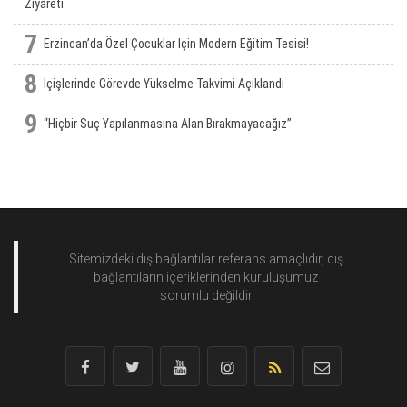
Ziyareti
7
Erzincan’da Özel Çocuklar Için Modern Eğitim Tesisi!
8
İçişlerinde Görevde Yükselme Takvimi Açıklandı
9
“Hiçbir Suç Yapılanmasına Alan Bırakmayacağız”
Sitemizdeki dış bağlantılar referans amaçlıdır, dış
bağlantıların içeriklerinden
kuruluşumuz
sorumlu değildir