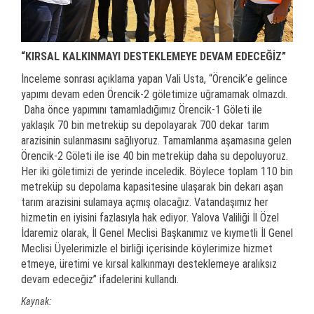
“KIRSAL KALKINMAYI DESTEKLEMEYE DEVAM EDECEĞİZ”
İnceleme sonrası açıklama yapan Vali Usta, “Örencik’e gelince
yapımı devam eden Örencik-2 göletimize uğramamak olmazdı.
Daha önce yapımını tamamladığımız Örencik-1 Göleti ile
yaklaşık 70 bin metreküp su depolayarak 700 dekar tarım
arazisinin sulanmasını sağlıyoruz. Tamamlanma aşamasına gelen
Örencik-2 Göleti ile ise 40 bin metreküp daha su depoluyoruz.
Her iki göletimizi de yerinde inceledik. Böylece toplam 110 bin
metreküp su depolama kapasitesine ulaşarak bin dekarı aşan
tarım arazisini sulamaya açmış olacağız. Vatandaşımız her
hizmetin en iyisini fazlasıyla hak ediyor. Yalova Valiliği İl Özel
İdaremiz olarak, İl Genel Meclisi Başkanımız ve kıymetli İl Genel
Meclisi Üyelerimizle el birliği içerisinde köylerimize hizmet
etmeye, üretimi ve kırsal kalkınmayı desteklemeye aralıksız
devam edeceğiz” ifadelerini kullandı.
Kaynak: