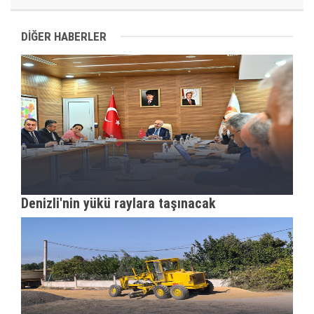
DİĞER HABERLER
Denizli'nin yükü raylara taşınacak