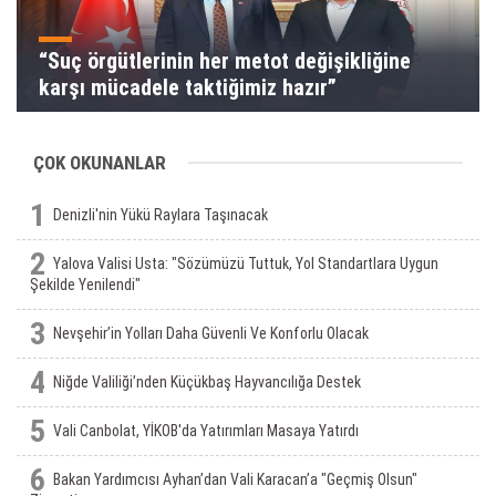
“Suç örgütlerinin her metot değişikliğine
karşı mücadele taktiğimiz hazır”
ÇOK OKUNANLAR
1
Denizli'nin Yükü Raylara Taşınacak
2
Yalova Valisi Usta: "Sözümüzü Tuttuk, Yol Standartlara Uygun
Şekilde Yenilendi"
3
Nevşehir’in Yolları Daha Güvenli Ve Konforlu Olacak
4
Niğde Valiliği’nden Küçükbaş Hayvancılığa Destek
5
Vali Canbolat, YİKOB'da Yatırımları Masaya Yatırdı
6
Bakan Yardımcısı Ayhan’dan Vali Karacan’a "Geçmiş Olsun"