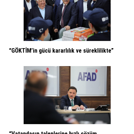
“GÖKTİM’in gücü kararlılık ve süreklilikte”
“Vatandaşın taleplerine hızlı çözüm