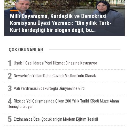
Millî Dayanışma, Kardeşlik ve Demokrasi
Komisyonu Üyesi Yazmacı: “Bin yıllık Türk-
Kürt kardeşliği bir slogan değil, bu
toprakların gerçeğidir”
ÇOK OKUNANLAR
1
Uşak İl Özel İdaresi Yeni Hizmet Binasına Kavuşuyor
2
Nevşehir’in Yolları Daha Güvenli Ve Konforlu Olacak
3
Vali Yardımcısı Bozkurtoğlu Dünyaevine Girdi
4
Rize’de Yol Çalışmasında Çıkan 200 Yıllık Tarihi Köprü Müze Alana
Dönüştürülüyor
5
Erzincan’da Özel Çocuklar Için Modern Eğitim Tesisi!