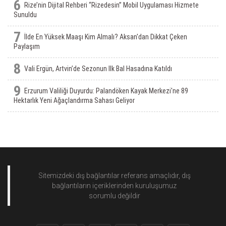
6
Rize’nin Dijital Rehberi “Rizedesin” Mobil Uygulaması Hizmete
Sunuldu
7
İlde En Yüksek Maaşı Kim Almalı? Aksan'dan Dikkat Çeken
Paylaşım
8
Vali Ergün, Artvin’de Sezonun Ilk Bal Hasadına Katıldı
9
Erzurum Valiliği Duyurdu: Palandöken Kayak Merkezi'ne 89
Hektarlık Yeni Ağaçlandırma Sahası Geliyor
Sitemizdeki dış bağlantılar referans amaçlıdır, dış
bağlantıların içeriklerinden
kuruluşumuz
sorumlu değildir