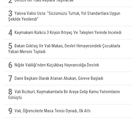
2
Denizli'nin Yükü Raylara Taşınacak
3
Yalova Valisi Usta: "Sözümüzü Tuttuk, Yol Standartlara Uygun
Şekilde Yenilendi"
4
Kaymakam Kürkcü 3 Köyün Ihtiyaç Ve Talepleri Yerinde Inceledi
5
Bakan Göktaş Ve Vali Makas, Devlet Himayesindeki Çocuklarla
Yaban Mersini Topladı
6
Niğde Valiliği’nden Küçükbaş Hayvancılığa Destek
7
Daire Başkanı Olarak Atanan Abukan, Göreve Başladı
8
Vali Bozkurt, Kaymakamlarla Bir Araya Gelip Kamu Yatırımlarını
Görüştü
9
Vali, Öğrencilerle Masa Tenisi Oynadı, Ok Attı