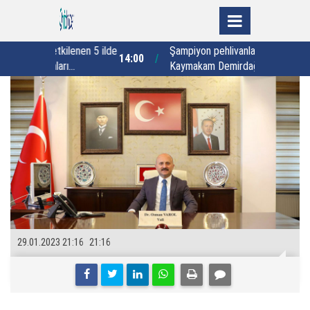
ilenen 5 ilde
Şampiyon pehlivanlar ödüllerini
14:00
13:23
rı
Kaymakam Demirdağ’ın elinden aldı
29.01.2023 21:16
21:16