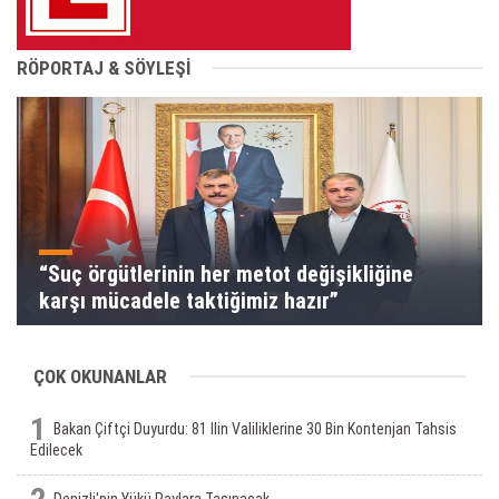
RÖPORTAJ & SÖYLEŞİ
“Suç örgütlerinin her metot değişikliğine
karşı mücadele taktiğimiz hazır”
ÇOK OKUNANLAR
1
Bakan Çiftçi Duyurdu: 81 Ilin Valiliklerine 30 Bin Kontenjan Tahsis
Edilecek