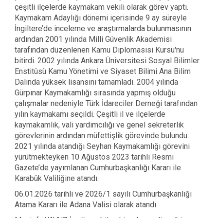
çeşitli ilçelerde kaymakam vekili olarak görev yaptı.
Kaymakam Adaylığı dönemi içerisinde 9 ay süreyle
İngiltere’de inceleme ve araştırmalarda bulunmasının
ardından 2001 yılında Milli Güvenlik Akademisi
tarafından düzenlenen Kamu Diplomasisi Kursu'nu
bitirdi.
2002 yılında
Ankara Üniversitesi Sosyal Bilimler
Enstitüsü Kamu Yönetimi ve Siyaset Bilimi Ana Bilim
Dalında
yüksek lisansını tamamladı. 2004 yılında
Gürpınar Kaymakamlığı sırasında yapmış olduğu
çalışmalar nedeniyle Türk İdareciler Derneği tarafından
yılın kaymakamı seçildi. Çeşitli il ve ilçelerde
kaymakamlık, vali yardımcılığı ve genel sekreterlik
görevlerinin ardından müfettişlik görevinde bulundu.
2021 yılında atandığı Seyhan Kaymakamlığı görevini
yürütmekteyken 10 Ağustos 2023 tarihli Resmi
Gazete’de yayımlanan Cumhurbaşkanlığı Kararı ile
Karabük Valiliğine atandı.
06.01.2026 tarihli ve 2026/1 sayılı Cumhurbaşkanlığı
Atama Kararı ile Adana Valisi olarak atandı.