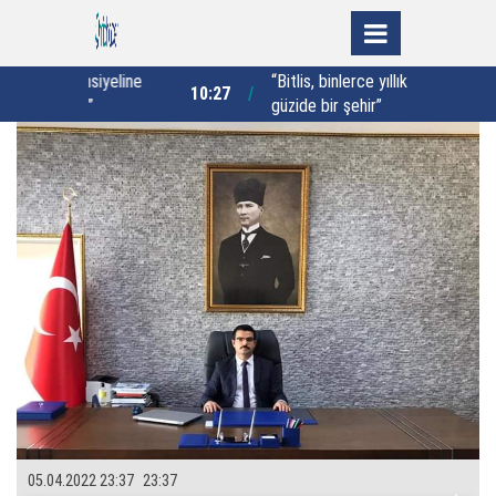
iyeline
“Bitlis, binlerce yıllık tarihiyle
10:27
10:19
güzide bir şehir”
D
05.04.2022 23:37
23:37