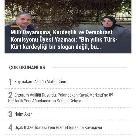
Millî Dayanışma, Kardeşlik ve Demokrasi
Komisyonu Üyesi Yazmacı: “Bin yıllık Türk-
Kürt kardeşliği bir slogan değil, bu
toprakların gerçeğidir”
ÇOK OKUNANLAR
1
Kaymakam Akar’ın Mutlu Günü
2
Erzurum Valiliği Duyurdu: Palandöken Kayak Merkezi'ne 89
Hektarlık Yeni Ağaçlandırma Sahası Geliyor
3
Naim Akar
4
Uşak İl Özel İdaresi Yeni Hizmet Binasına Kavuşuyor