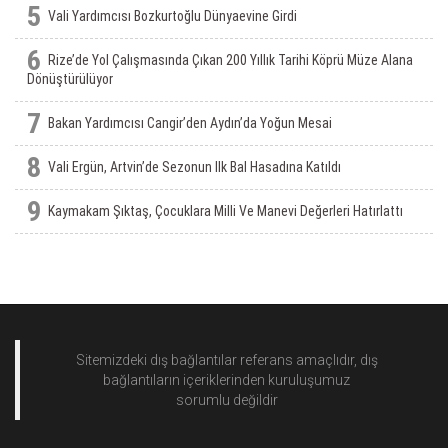
5
Vali Yardımcısı Bozkurtoğlu Dünyaevine Girdi
6
Rize’de Yol Çalışmasında Çıkan 200 Yıllık Tarihi Köprü Müze Alana
Dönüştürülüyor
7
Bakan Yardımcısı Cangir’den Aydın’da Yoğun Mesai
8
Vali Ergün, Artvin’de Sezonun Ilk Bal Hasadına Katıldı
9
Kaymakam Şıktaş, Çocuklara Milli Ve Manevi Değerleri Hatırlattı
Sitemizdeki dış bağlantılar referans amaçlıdır, dış
bağlantıların içeriklerinden
kuruluşumuz
sorumlu değildir