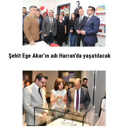
Şehit Ege Akar’ın adı Harran’da yaşatılacak