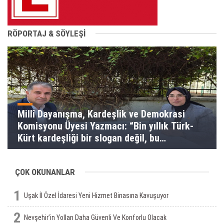
RÖPORTAJ & SÖYLEŞİ
Millî Dayanışma, Kardeşlik ve Demokrasi
Komisyonu Üyesi Yazmacı: “Bin yıllık Türk-
Kürt kardeşliği bir slogan değil, bu
toprakların gerçeğidir”
ÇOK OKUNANLAR
1
Uşak İl Özel İdaresi Yeni Hizmet Binasına Kavuşuyor
2
Nevşehir’in Yolları Daha Güvenli Ve Konforlu Olacak