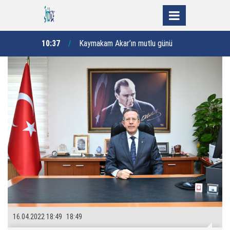
lumların
“
10:37
Kaymakam Akar’ın mutlu günü
10:27
şturuyor”
16.04.2022 18:49
18:49