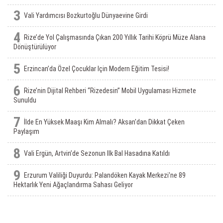
3
Vali Yardımcısı Bozkurtoğlu Dünyaevine Girdi
4
Rize’de Yol Çalışmasında Çıkan 200 Yıllık Tarihi Köprü Müze Alana
Dönüştürülüyor
5
Erzincan’da Özel Çocuklar Için Modern Eğitim Tesisi!
6
Rize’nin Dijital Rehberi “Rizedesin” Mobil Uygulaması Hizmete
Sunuldu
7
İlde En Yüksek Maaşı Kim Almalı? Aksan'dan Dikkat Çeken
Paylaşım
8
Vali Ergün, Artvin’de Sezonun Ilk Bal Hasadına Katıldı
9
Erzurum Valiliği Duyurdu: Palandöken Kayak Merkezi'ne 89
Hektarlık Yeni Ağaçlandırma Sahası Geliyor