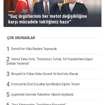
“Suç örgütlerinin her metot değişikliğine
karşı mücadele taktiğimiz hazır”
ÇOK OKUNANLAR
1
Denizli'nin Yükü Raylara Taşınacak
2
Yalova Valisi Usta: "Sözümüzü Tuttuk, Yol Standartlara Uygun
Şekilde Yenilendi"
3
Nevşehir’in Yolları Daha Güvenli Ve Konforlu Olacak
4
Erzincan’da Özel Çocuklar Için Modern Eğitim Tesisi!
5
İçişlerinde Görevde Yükselme Takvimi Açıklandı
6
"Anız Yakmayalım, Toprağımızı Koruyalım"