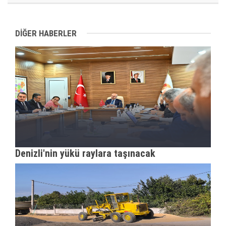
DİĞER HABERLER
Denizli'nin yükü raylara taşınacak