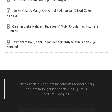
7
İlde En Yüksek Maaşı Kim Almalı? Aksan'dan Dikkat Çeken
Paylaşım
8
Rize’nin Dijital Rehberi “Rizedesin” Mobil Uygulaması Hizmete
Sunuldu
9
Kaymakam Dolu, Yeni Doğan Bebeğin Ihtiyaçlarını A’dan Z’ye
Karşıladı
Sitemizdeki dış bağlantılar referans amaçlıdır, dış
bağlantıların içeriklerinden
kuruluşumuz
sorumlu değildir