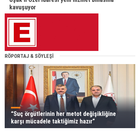
kavuşuyor
RÖPORTAJ & SÖYLEŞİ
“Suç örgütlerinin her metot değişikliğine
karşı mücadele taktiğimiz hazır”