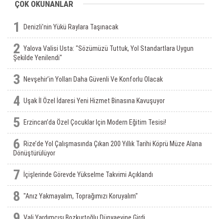
ÇOK OKUNANLAR
1
Denizli'nin Yükü Raylara Taşınacak
2
Yalova Valisi Usta: "Sözümüzü Tuttuk, Yol Standartlara Uygun
Şekilde Yenilendi"
3
Nevşehir’in Yolları Daha Güvenli Ve Konforlu Olacak
4
Uşak İl Özel İdaresi Yeni Hizmet Binasına Kavuşuyor
5
Erzincan’da Özel Çocuklar Için Modern Eğitim Tesisi!
6
Rize’de Yol Çalışmasında Çıkan 200 Yıllık Tarihi Köprü Müze Alana
Dönüştürülüyor
7
İçişlerinde Görevde Yükselme Takvimi Açıklandı
8
"Anız Yakmayalım, Toprağımızı Koruyalım"
9
Vali Yardımcısı Bozkurtoğlu Dünyaevine Girdi