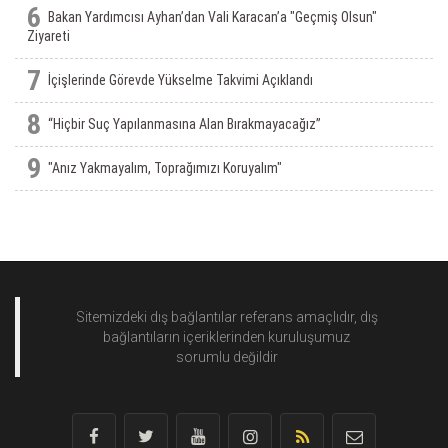
6
Bakan Yardımcısı Ayhan’dan Vali Karacan’a "Geçmiş Olsun"
Ziyareti
7
İçişlerinde Görevde Yükselme Takvimi Açıklandı
8
“Hiçbir Suç Yapılanmasına Alan Bırakmayacağız”
9
"Anız Yakmayalım, Toprağımızı Koruyalım"
Sitemizdeki dış bağlantılar referans amaçlıdır, dış
bağlantıların içeriklerinden
kuruluşumuz
sorumlu değildir